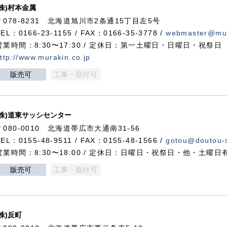
(株)村本金属
〒078-8231 北海道旭川市2条通15丁目左5号
TEL：0166-23-1155 / FAX：0166-35-3778 /
webmaster@mur
営業時間：8:30〜17:30 / 定休日：第一土曜日・日曜日・祝祭日
ttp://www.murakin.co.jp
販売可
工事・取付可
(株)道東サッシセンター
〒080-0010 北海道帯広市大通南31-56
TEL：0155-48-9511 / FAX：0155-48-1566 /
gotou@doutou-s
営業時間：8:30〜18:00 / 定休日：日曜日・祝祭日・他・土曜日
販売可
工事・取付可
(株)反町