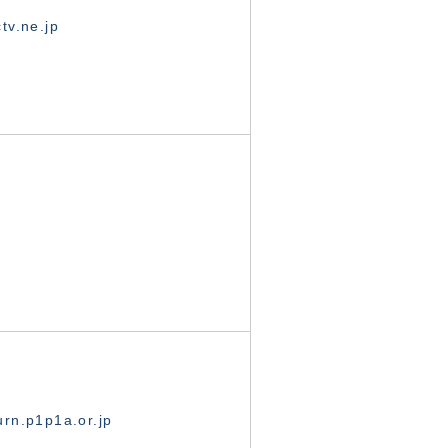
tv.ne.jp
rn.p1p1a.or.jp