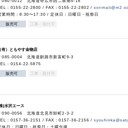
〒080-0012 北海道帯広市西二条南5-18
TEL：0155-22-2800 / FAX：0155-22-2802 /
sorimati@m2.oc
営業時間：8:30〜17:30 / 定休日：日曜日・祝祭日
販売可
工事・取付可
（有）ともやす金物店
〒085-0004 北海道釧路市新富町9-3
TEL：0154-22-5875
販売可
工事・取付可
(株)水沢エース
〒090-0056 北海道北見市卸町2-3-2
TEL：0157-36-2151 / FAX：0157-36-2156 /
syouhinka@satu
定休日：日曜日・祝祭日・土曜午後