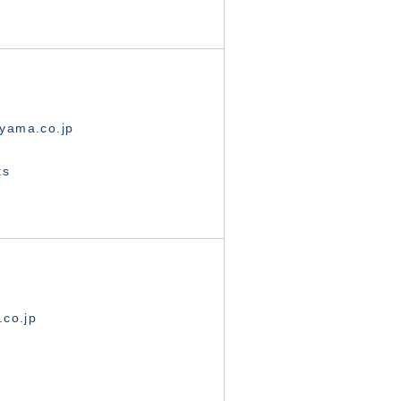
yama.co.jp
ts
.co.jp