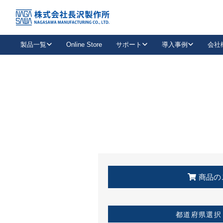
トップ
KSS加盟店・取扱店情報
店舗一覧
製品一覧
Online Store
サポート
導入事例
会社
新卒採用
会社情報
事業内容
中途採用
お問い合わせ
社会貢献活動
パート
2026年度採用情報
キャリア採用・専門職
メールフォームはこちら
工場で
キーレックス
レバーハンドル
キーレックス
機械式ボタン錠
室内用ドアハンドル
導入事例一覧
装
メールニュース
製品検索
お知らせ一覧
よくある質問（FAQ）
特集
簡単診断
教育機関
21
お客様に適したキーレックスをお探しいただけます。
廃番品情報
発
医療機関
品番から探す
取扱店情報
キーレックスを品番からお探しいただけます。
詳し
企業様採用事
商品の
お役立ち情報
都道府県選択