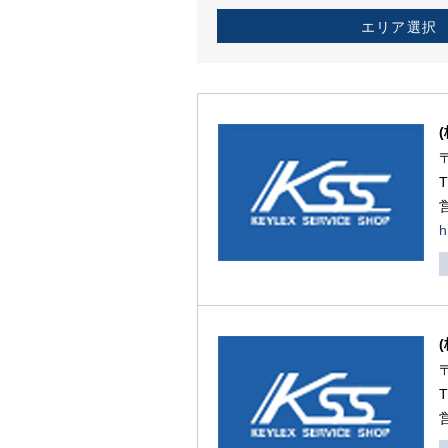
エリア選択
h