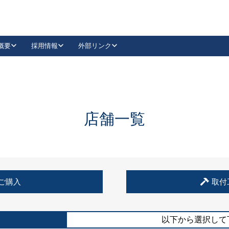
概要
採用情報
外部リンク
YouTube
Instagram
採用
キーレックスカタログ請求
の製品組み立て等
請求フォームはこちら
古代・古代NEO
レバーハンドル
Vi-Clear
古代・古代NEO
飾錠
導入事例一覧
抗ウイルス・抗菌製品
導入事例一覧
Facebook
LinkedIn
店舗一覧
00 / 1100から簡単に交換できるキーレックス4000を
日本ロック工業会
売開始しました。
外部サイト
く見る
例
ご購入
取付
長期住宅使用部材標準化推進協議会
外部サイト
以下から選択して