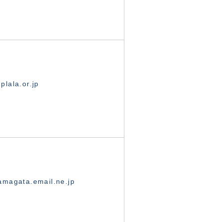
lala.or.jp
magata.email.ne.jp