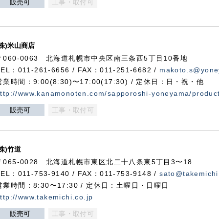
販売可
工事・取付可
(株)米山商店
〒060-0063 北海道札幌市中央区南三条西5丁目10番地
TEL：011-261-6656 / FAX：011-251-6682 /
makoto.s@yone
営業時間：9:00(8:30)〜17:00(17:30) / 定休日：日・祝・他
ttp://www.kanamonoten.com/sapporoshi-yoneyama/produc
販売可
工事・取付可
(株)竹道
〒065-0028 北海道札幌市東区北二十八条東5丁目3〜18
TEL：011-753-9140 / FAX：011-753-9148 /
sato@takemichi
営業時間：8:30〜17:30 / 定休日：土曜日・日曜日
ttp://www.takemichi.co.jp
販売可
工事・取付可