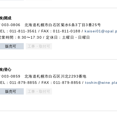
(株)開成
〒003-0806 北海道札幌市白石区菊水6条3丁目3番25号
TEL：011-811-3561 / FAX：011-811-0188 /
kaisei01@opal.pl
営業時間：8:30〜17:30 / 定休日：土曜日・日曜日
販売可
工事・取付可
(株)登心
〒003-0859 北海道札幌市白石区川北2293番地
TEL：011-879-8855 / FAX：011-879-8856 /
toshin@wine.pla
販売可
工事・取付可