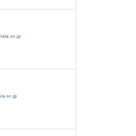
ala.or.jp
la.or.jp