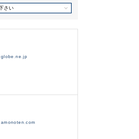
下さい
globe.ne.jp
namonoten.com