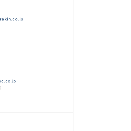
akin.co.jp
c.co.jp
有