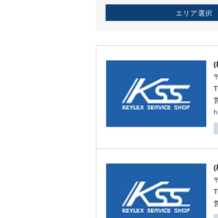
エリア選択
h