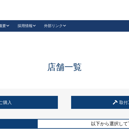
概要
採用情報
外部リンク
YouTube
Instagram
採用
キーレックスカタログ請求
の製品組み立て等
請求フォームはこちら
古代・古代NEO
レバーハンドル
Vi-Clear
古代・古代NEO
飾錠
導入事例一覧
抗ウイルス・抗菌製品
導入事例一覧
Facebook
LinkedIn
店舗一覧
00 / 1100から簡単に交換できるキーレックス4000を
日本ロック工業会
売開始しました。
外部サイト
く見る
例
ご購入
取付
長期住宅使用部材標準化推進協議会
外部サイト
以下から選択して