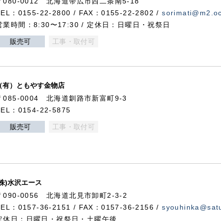
〒080-0012 北海道帯広市西二条南5-18
TEL：0155-22-2800 / FAX：0155-22-2802 /
sorimati@m2.oc
営業時間：8:30〜17:30 / 定休日：日曜日・祝祭日
販売可
工事・取付可
（有）ともやす金物店
〒085-0004 北海道釧路市新富町9-3
TEL：0154-22-5875
販売可
工事・取付可
(株)水沢エース
〒090-0056 北海道北見市卸町2-3-2
TEL：0157-36-2151 / FAX：0157-36-2156 /
syouhinka@satu
定休日：日曜日・祝祭日・土曜午後