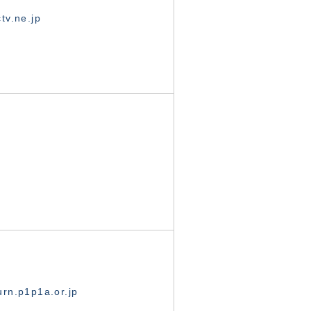
tv.ne.jp
rn.p1p1a.or.jp