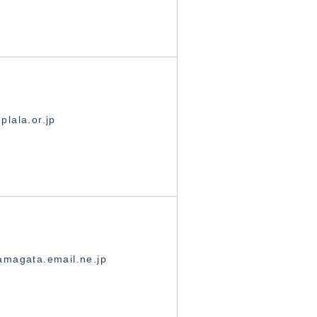
lala.or.jp
magata.email.ne.jp