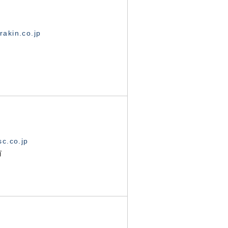
akin.co.jp
c.co.jp
有