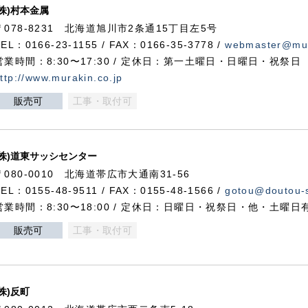
(株)村本金属
〒078-8231 北海道旭川市2条通15丁目左5号
TEL：0166-23-1155 / FAX：0166-35-3778 /
webmaster@mur
営業時間：8:30〜17:30 / 定休日：第一土曜日・日曜日・祝祭日
ttp://www.murakin.co.jp
販売可
工事・取付可
(株)道東サッシセンター
〒080-0010 北海道帯広市大通南31-56
TEL：0155-48-9511 / FAX：0155-48-1566 /
gotou@doutou-s
営業時間：8:30〜18:00 / 定休日：日曜日・祝祭日・他・土曜日
販売可
工事・取付可
(株)反町