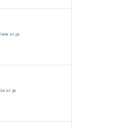
ala.or.jp
la.or.jp