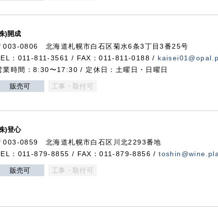
(株)開成
〒003-0806 北海道札幌市白石区菊水6条3丁目3番25号
TEL：011-811-3561 / FAX：011-811-0188 /
kaisei01@opal.pl
営業時間：8:30〜17:30 / 定休日：土曜日・日曜日
販売可
工事・取付可
(株)登心
〒003-0859 北海道札幌市白石区川北2293番地
TEL：011-879-8855 / FAX：011-879-8856 /
toshin@wine.pla
販売可
工事・取付可