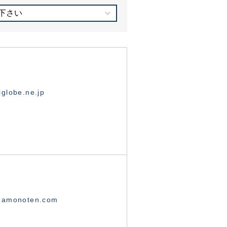
下さい
globe.ne.jp
namonoten.com