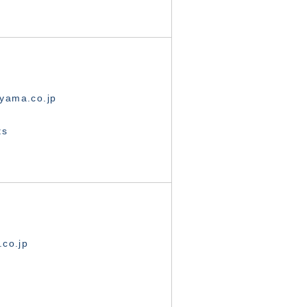
yama.co.jp
ts
.co.jp