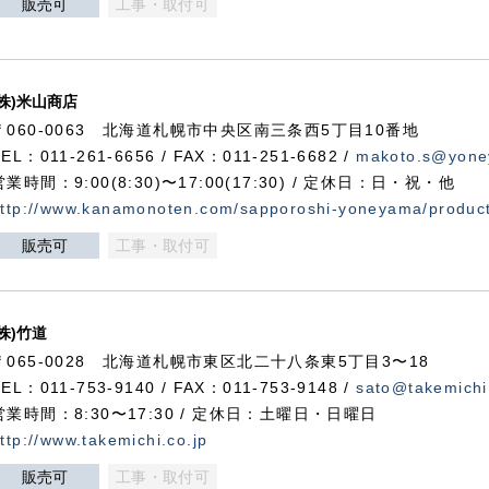
販売可
工事・取付可
(株)米山商店
〒060-0063 北海道札幌市中央区南三条西5丁目10番地
TEL：011-261-6656 / FAX：011-251-6682 /
makoto.s@yone
営業時間：9:00(8:30)〜17:00(17:30) / 定休日：日・祝・他
ttp://www.kanamonoten.com/sapporoshi-yoneyama/produc
販売可
工事・取付可
(株)竹道
〒065-0028 北海道札幌市東区北二十八条東5丁目3〜18
TEL：011-753-9140 / FAX：011-753-9148 /
sato@takemichi
営業時間：8:30〜17:30 / 定休日：土曜日・日曜日
ttp://www.takemichi.co.jp
販売可
工事・取付可