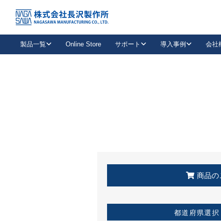
トップ
KSS加盟店・取扱店情報
店舗一覧
製品一覧
Online Store
サポート
導入事例
会社
新卒採用
会社情報
事業内容
中途採用
お問い合わせ
社会貢献活動
パート
2026年度採用情報
キャリア採用・専門職
メールフォームはこちら
工場で
キーレックス
レバーハンドル
キーレックス
機械式ボタン錠
室内用ドアハンドル
導入事例一覧
装
メールニュース
製品検索
お知らせ一覧
よくある質問（FAQ）
特集
簡単診断
教育機関
21
お客様に適したキーレックスをお探しいただけます。
廃番品情報
発
医療機関
品番から探す
取扱店情報
キーレックスを品番からお探しいただけます。
詳し
企業様採用事
商品の
お役立ち情報
都道府県選択