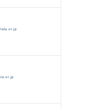
ala.or.jp
la.or.jp