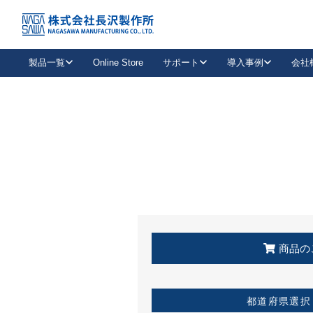
トップ
KSS加盟店・取扱店情報
店舗一覧
製品一覧
Online Store
サポート
導入事例
会社
新卒採用
会社情報
事業内容
中途採用
お問い合わせ
社会貢献活動
パート
2026年度採用情報
キャリア採用・専門職
メールフォームはこちら
工場で
キーレックス
レバーハンドル
キーレックス
機械式ボタン錠
室内用ドアハンドル
導入事例一覧
装
メールニュース
製品検索
お知らせ一覧
よくある質問（FAQ）
特集
簡単診断
教育機関
21
お客様に適したキーレックスをお探しいただけます。
廃番品情報
発
医療機関
品番から探す
取扱店情報
キーレックスを品番からお探しいただけます。
詳し
企業様採用事
商品の
お役立ち情報
都道府県選択