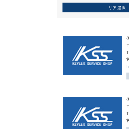
エリア選択
h