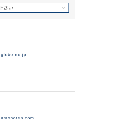
下さい
globe.ne.jp
namonoten.com