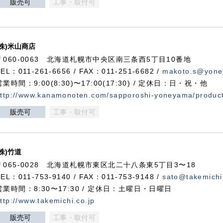
販売可
工事・取付可
(株)米山商店
〒060-0063 北海道札幌市中央区南三条西5丁目10番地
TEL：011-261-6656 / FAX：011-251-6682 /
makoto.s@yone
営業時間：9:00(8:30)〜17:00(17:30) / 定休日：日・祝・他
ttp://www.kanamonoten.com/sapporoshi-yoneyama/produc
販売可
工事・取付可
(株)竹道
〒065-0028 北海道札幌市東区北二十八条東5丁目3〜18
TEL：011-753-9140 / FAX：011-753-9148 /
sato@takemichi
営業時間：8:30〜17:30 / 定休日：土曜日・日曜日
ttp://www.takemichi.co.jp
販売可
工事・取付可