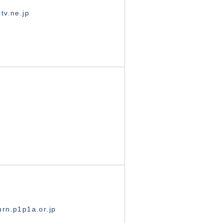
tv.ne.jp
rn.p1p1a.or.jp