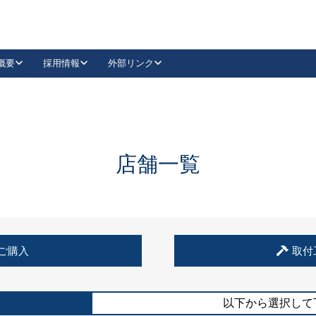
概要
採用情報
外部リンク
YouTube
Instagram
採用
キーレックスカタログ請求
の製品組み立て等
請求フォームはこちら
古代・古代NEO
レバーハンドル
Vi-Clear
古代・古代NEO
飾錠
導入事例一覧
抗ウイルス・抗菌製品
導入事例一覧
Facebook
LinkedIn
店舗一覧
00 / 1100から簡単に交換できるキーレックス4000を
日本ロック工業会
売開始しました。
外部サイト
く見る
例
ご購入
取付
長期住宅使用部材標準化推進協議会
外部サイト
以下から選択して