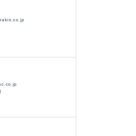
akin.co.jp
c.co.jp
有