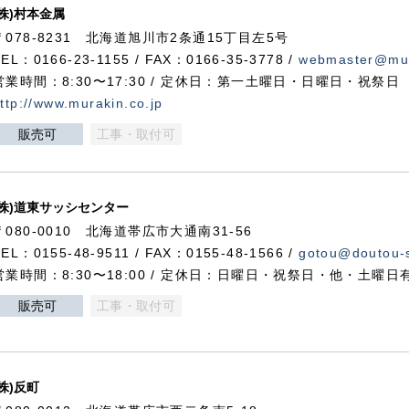
(株)村本金属
〒078-8231 北海道旭川市2条通15丁目左5号
TEL：0166-23-1155 / FAX：0166-35-3778 /
webmaster@mur
営業時間：8:30〜17:30 / 定休日：第一土曜日・日曜日・祝祭日
ttp://www.murakin.co.jp
販売可
工事・取付可
(株)道東サッシセンター
〒080-0010 北海道帯広市大通南31-56
TEL：0155-48-9511 / FAX：0155-48-1566 /
gotou@doutou-s
営業時間：8:30〜18:00 / 定休日：日曜日・祝祭日・他・土曜日
販売可
工事・取付可
(株)反町