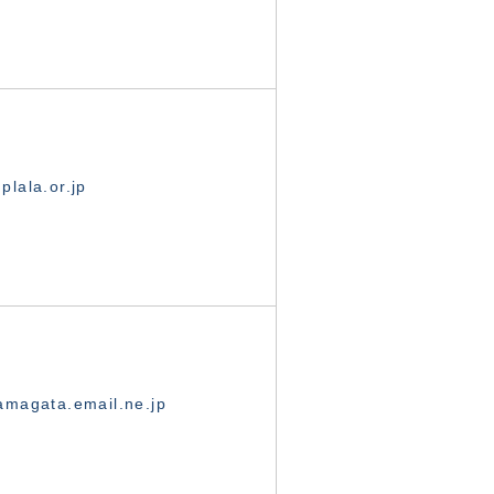
lala.or.jp
magata.email.ne.jp