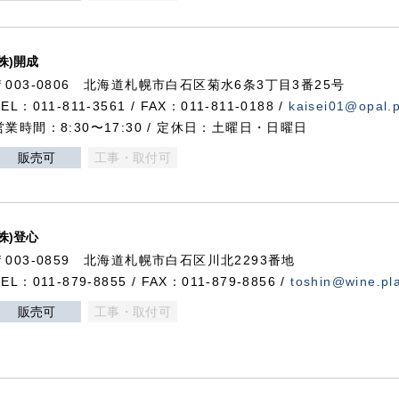
(株)開成
〒003-0806 北海道札幌市白石区菊水6条3丁目3番25号
TEL：011-811-3561 / FAX：011-811-0188 /
kaisei01@opal.pl
営業時間：8:30〜17:30 / 定休日：土曜日・日曜日
販売可
工事・取付可
(株)登心
〒003-0859 北海道札幌市白石区川北2293番地
TEL：011-879-8855 / FAX：011-879-8856 /
toshin@wine.pla
販売可
工事・取付可