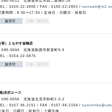
〒080-0012 北海道帯広市西二条南5-18
TEL：0155-22-2800 / FAX：0155-22-2802 /
sorimati@m2.oc
営業時間：8:30〜17:30 / 定休日：日曜日・祝祭日
販売可
工事・取付可
（有）ともやす金物店
〒085-0004 北海道釧路市新富町9-3
TEL：0154-22-5875
販売可
工事・取付可
(株)水沢エース
〒090-0056 北海道北見市卸町2-3-2
TEL：0157-36-2151 / FAX：0157-36-2156 /
syouhinka@satu
定休日：日曜日・祝祭日・土曜午後