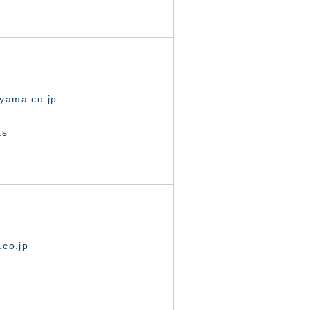
yama.co.jp
ts
.co.jp