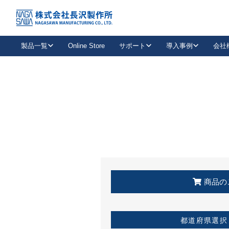
トップ
KSS加盟店・取扱店情報
店舗一覧
製品一覧
Online Store
サポート
導入事例
会社
新卒採用
会社情報
事業内容
中途採用
お問い合わせ
社会貢献活動
パート
2026年度採用情報
キャリア採用・専門職
メールフォームはこちら
工場で
キーレックス
レバーハンドル
キーレックス
機械式ボタン錠
室内用ドアハンドル
導入事例一覧
装
メールニュース
製品検索
お知らせ一覧
よくある質問（FAQ）
特集
簡単診断
教育機関
21
お客様に適したキーレックスをお探しいただけます。
廃番品情報
発
医療機関
品番から探す
取扱店情報
キーレックスを品番からお探しいただけます。
詳し
企業様採用事
商品の
お役立ち情報
都道府県選択