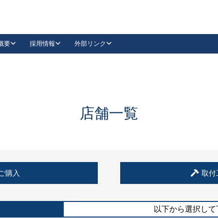
概要
採用情報
外部リンク
YouTube
Instagram
採用
キーレックスカタログ請求
の製品組み立て等
請求フォームはこちら
古代・古代NEO
レバーハンドル
Vi-Clear
古代・古代NEO
飾錠
導入事例一覧
抗ウイルス・抗菌製品
導入事例一覧
Facebook
LinkedIn
店舗一覧
00 / 1100から簡単に交換できるキーレックス4000を
日本ロック工業会
売開始しました。
外部サイト
く見る
例
ご購入
取付
長期住宅使用部材標準化推進協議会
外部サイト
以下から選択して