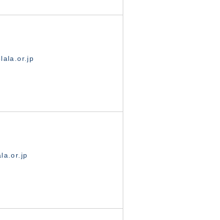
ala.or.jp
la.or.jp