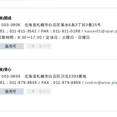
(株)開成
〒003-0806 北海道札幌市白石区菊水6条3丁目3番25号
TEL：011-811-3561 / FAX：011-811-0188 /
kaisei01@opal.pl
営業時間：8:30〜17:30 / 定休日：土曜日・日曜日
販売可
工事・取付可
(株)登心
〒003-0859 北海道札幌市白石区川北2293番地
TEL：011-879-8855 / FAX：011-879-8856 /
toshin@wine.pla
販売可
工事・取付可