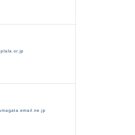
lala.or.jp
magata.email.ne.jp