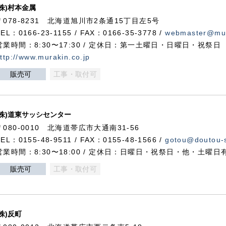
(株)村本金属
〒078-8231 北海道旭川市2条通15丁目左5号
TEL：0166-23-1155 / FAX：0166-35-3778 /
webmaster@mur
営業時間：8:30〜17:30 / 定休日：第一土曜日・日曜日・祝祭日
ttp://www.murakin.co.jp
販売可
工事・取付可
(株)道東サッシセンター
〒080-0010 北海道帯広市大通南31-56
TEL：0155-48-9511 / FAX：0155-48-1566 /
gotou@doutou-s
営業時間：8:30〜18:00 / 定休日：日曜日・祝祭日・他・土曜日
販売可
工事・取付可
(株)反町