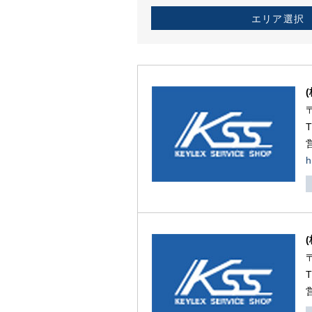
エリア選択
h