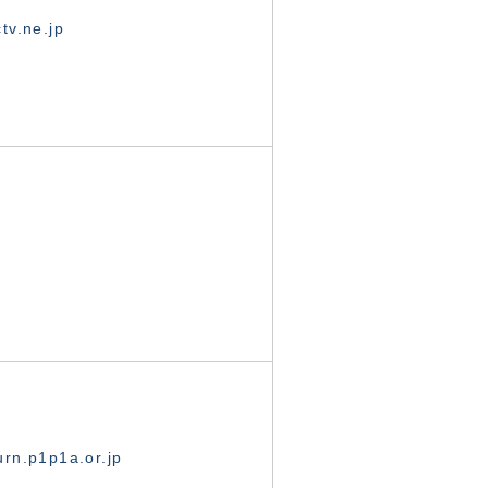
tv.ne.jp
rn.p1p1a.or.jp