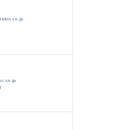
akin.co.jp
c.co.jp
有