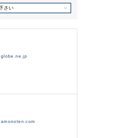
下さい
globe.ne.jp
namonoten.com