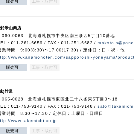
販売可
工事・取付可
(株)米山商店
〒060-0063 北海道札幌市中央区南三条西5丁目10番地
TEL：011-261-6656 / FAX：011-251-6682 /
makoto.s@yone
営業時間：9:00(8:30)〜17:00(17:30) / 定休日：日・祝・他
ttp://www.kanamonoten.com/sapporoshi-yoneyama/produc
販売可
工事・取付可
(株)竹道
〒065-0028 北海道札幌市東区北二十八条東5丁目3〜18
TEL：011-753-9140 / FAX：011-753-9148 /
sato@takemichi
営業時間：8:30〜17:30 / 定休日：土曜日・日曜日
ttp://www.takemichi.co.jp
販売可
工事・取付可