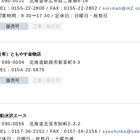
〒080-0012 北海道帯広市西二条南5-18
TEL：0155-22-2800 / FAX：0155-22-2802 /
sorimati@m2.oc
営業時間：8:30〜17:30 / 定休日：日曜日・祝祭日
販売可
工事・取付可
（有）ともやす金物店
〒085-0004 北海道釧路市新富町9-3
TEL：0154-22-5875
販売可
工事・取付可
(株)水沢エース
〒090-0056 北海道北見市卸町2-3-2
TEL：0157-36-2151 / FAX：0157-36-2156 /
syouhinka@satu
定休日：日曜日・祝祭日・土曜午後