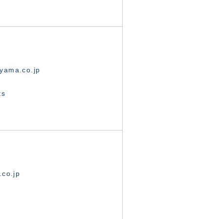
yama.co.jp
ts
.co.jp