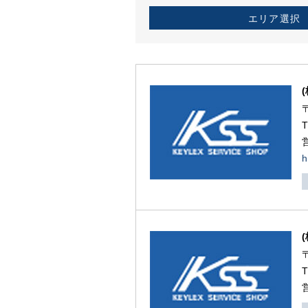
エリア選択
h