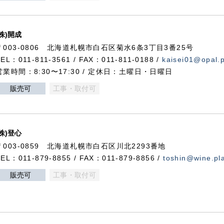
(株)開成
〒003-0806 北海道札幌市白石区菊水6条3丁目3番25号
TEL：011-811-3561 / FAX：011-811-0188 /
kaisei01@opal.pl
営業時間：8:30〜17:30 / 定休日：土曜日・日曜日
販売可
工事・取付可
(株)登心
〒003-0859 北海道札幌市白石区川北2293番地
TEL：011-879-8855 / FAX：011-879-8856 /
toshin@wine.pla
販売可
工事・取付可