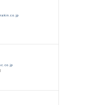
akin.co.jp
c.co.jp
有