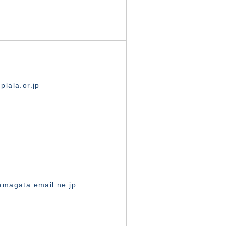
lala.or.jp
magata.email.ne.jp