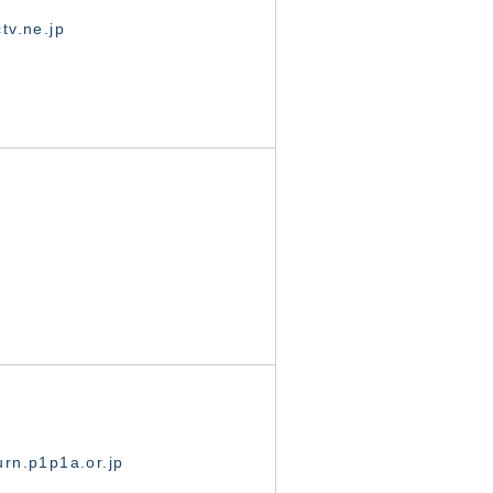
tv.ne.jp
rn.p1p1a.or.jp