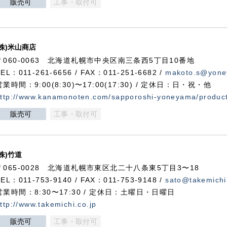
販売可
工事・取付可
(株)米山商店
〒060-0063 北海道札幌市中央区南三条西5丁目10番地
TEL：011-261-6656 / FAX：011-251-6682 /
makoto.s@yone
営業時間：9:00(8:30)〜17:00(17:30) / 定休日：日・祝・他
ttp://www.kanamonoten.com/sapporoshi-yoneyama/produc
販売可
工事・取付可
(株)竹道
〒065-0028 北海道札幌市東区北二十八条東5丁目3〜18
TEL：011-753-9140 / FAX：011-753-9148 /
sato@takemichi
営業時間：8:30〜17:30 / 定休日：土曜日・日曜日
ttp://www.takemichi.co.jp
販売可
工事・取付可