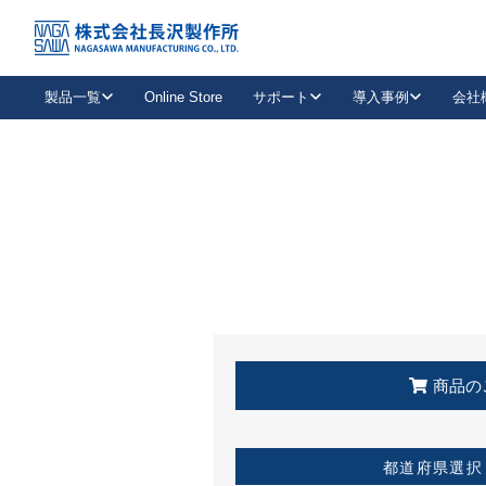
トップ
KSS加盟店・取扱店情報
店舗一覧
製品一覧
Online Store
サポート
導入事例
会社
新卒採用
会社情報
事業内容
中途採用
お問い合わせ
社会貢献活動
パート
2026年度採用情報
キャリア採用・専門職
メールフォームはこちら
工場で
キーレックス
レバーハンドル
キーレックス
機械式ボタン錠
室内用ドアハンドル
導入事例一覧
装
メールニュース
製品検索
お知らせ一覧
よくある質問（FAQ）
特集
簡単診断
教育機関
21
お客様に適したキーレックスをお探しいただけます。
廃番品情報
発
医療機関
品番から探す
取扱店情報
キーレックスを品番からお探しいただけます。
詳し
企業様採用事
商品の
お役立ち情報
都道府県選択