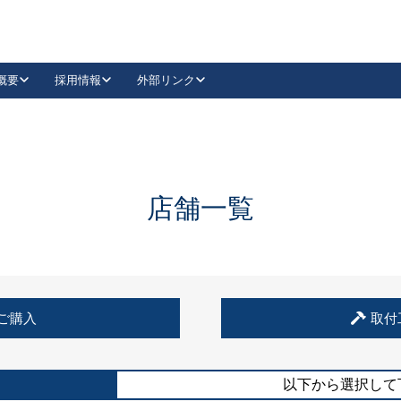
概要
採用情報
外部リンク
YouTube
Instagram
採用
キーレックスカタログ請求
の製品組み立て等
請求フォームはこちら
古代・古代NEO
レバーハンドル
Vi-Clear
古代・古代NEO
飾錠
導入事例一覧
抗ウイルス・抗菌製品
導入事例一覧
Facebook
LinkedIn
店舗一覧
00 / 1100から簡単に交換できるキーレックス4000を
日本ロック工業会
売開始しました。
外部サイト
く見る
例
ご購入
取付
長期住宅使用部材標準化推進協議会
外部サイト
以下から選択して