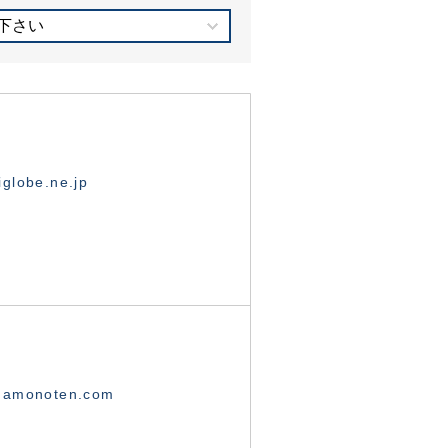
下さい
globe.ne.jp
namonoten.com