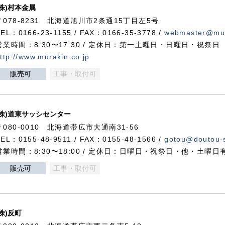
(株)村本金属
〒078-8231 北海道旭川市2条通15丁目左5号
TEL：0166-23-1155 / FAX：0166-35-3778 /
webmaster@mur
営業時間：8:30〜17:30 / 定休日：第一土曜日・日曜日・祝祭日
ttp://www.murakin.co.jp
販売可
工事・取付可
(株)道東サッシセンター
〒080-0010 北海道帯広市大通南31-56
TEL：0155-48-9511 / FAX：0155-48-1566 /
gotou@doutou-s
営業時間：8:30〜18:00 / 定休日：日曜日・祝祭日・他・土曜日
販売可
工事・取付可
(株)反町