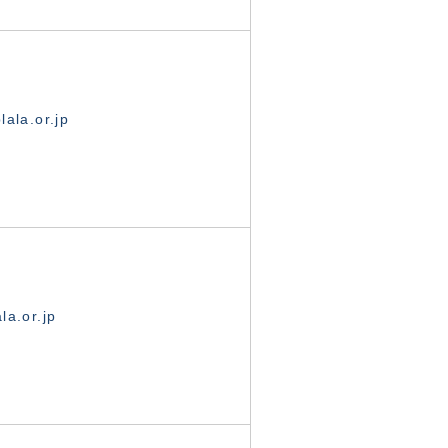
ala.or.jp
la.or.jp