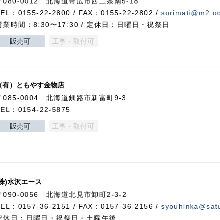
〒080-0012 北海道帯広市西二条南5-18
TEL：0155-22-2800 / FAX：0155-22-2802 /
sorimati@m2.oc
営業時間：8:30〜17:30 / 定休日：日曜日・祝祭日
販売可
工事・取付可
（有）ともやす金物店
〒085-0004 北海道釧路市新富町9-3
TEL：0154-22-5875
販売可
工事・取付可
(株)水沢エース
〒090-0056 北海道北見市卸町2-3-2
TEL：0157-36-2151 / FAX：0157-36-2156 /
syouhinka@satu
定休日：日曜日・祝祭日・土曜午後