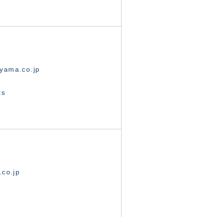
yama.co.jp
ts
.co.jp