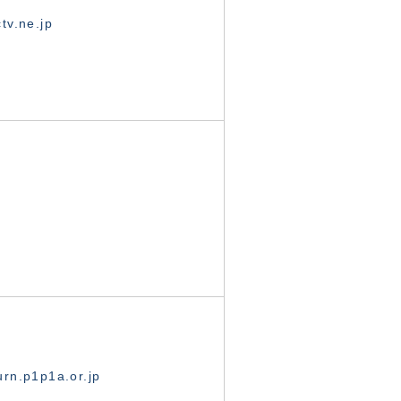
tv.ne.jp
rn.p1p1a.or.jp