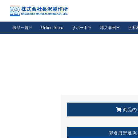
トップ
KSS加盟店・取扱店情報
店舗一覧
製品一覧
Online Store
サポート
導入事例
会社
新卒採用
会社情報
事業内容
中途採用
お問い合わせ
社会貢献活動
パート
2026年度採用情報
キャリア採用・専門職
メールフォームはこちら
工場で
キーレックス
レバーハンドル
キーレックス
機械式ボタン錠
室内用ドアハンドル
導入事例一覧
装
メールニュース
製品検索
お知らせ一覧
よくある質問（FAQ）
特集
簡単診断
教育機関
21
お客様に適したキーレックスをお探しいただけます。
廃番品情報
発
医療機関
品番から探す
取扱店情報
キーレックスを品番からお探しいただけます。
詳し
企業様採用事
商品の
お役立ち情報
都道府県選択