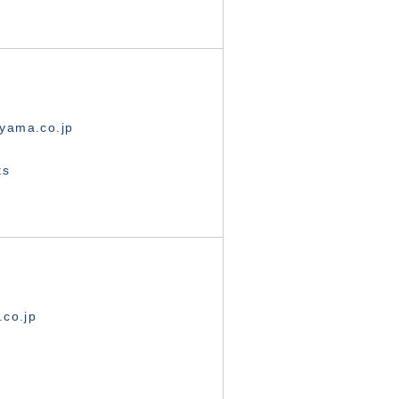
yama.co.jp
ts
.co.jp