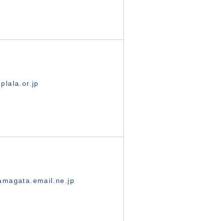
lala.or.jp
magata.email.ne.jp