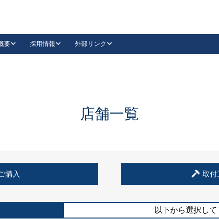
概要
採用情報
外部リンク
YouTube
Instagram
採用
キーレックスカタログ請求
の製品組み立て等
請求フォームはこちら
古代・古代NEO
レバーハンドル
Vi-Clear
古代・古代NEO
飾錠
導入事例一覧
抗ウイルス・抗菌製品
導入事例一覧
Facebook
LinkedIn
店舗一覧
00 / 1100から簡単に交換できるキーレックス4000を
日本ロック工業会
売開始しました。
外部サイト
く見る
例
ご購入
取付
長期住宅使用部材標準化推進協議会
外部サイト
以下から選択して