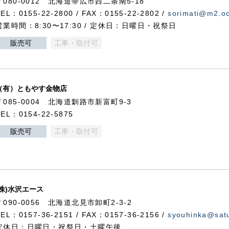
〒080-0012 北海道帯広市西二条南5-18
TEL：0155-22-2800 / FAX：0155-22-2802 /
sorimati@m2.oc
営業時間：8:30〜17:30 / 定休日：日曜日・祝祭日
販売可
工事・取付可
（有）ともやす金物店
〒085-0004 北海道釧路市新富町9-3
TEL：0154-22-5875
販売可
工事・取付可
(株)水沢エース
〒090-0056 北海道北見市卸町2-3-2
TEL：0157-36-2151 / FAX：0157-36-2156 /
syouhinka@satu
定休日：日曜日・祝祭日・土曜午後