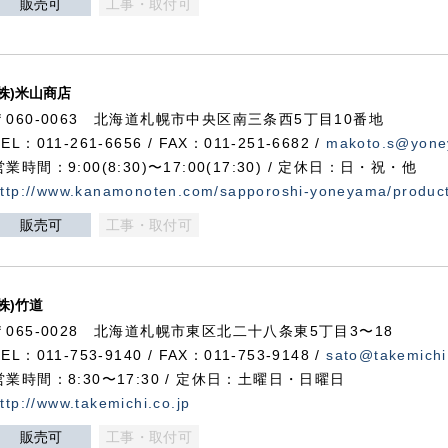
販売可
工事・取付可
(株)米山商店
〒060-0063 北海道札幌市中央区南三条西5丁目10番地
TEL：011-261-6656 / FAX：011-251-6682 /
makoto.s@yone
営業時間：9:00(8:30)〜17:00(17:30) / 定休日：日・祝・他
ttp://www.kanamonoten.com/sapporoshi-yoneyama/produc
販売可
工事・取付可
(株)竹道
〒065-0028 北海道札幌市東区北二十八条東5丁目3〜18
TEL：011-753-9140 / FAX：011-753-9148 /
sato@takemichi
営業時間：8:30〜17:30 / 定休日：土曜日・日曜日
ttp://www.takemichi.co.jp
販売可
工事・取付可