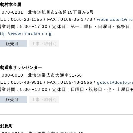
(株)村本金属
〒078-8231 北海道旭川市2条通15丁目左5号
TEL：0166-23-1155 / FAX：0166-35-3778 /
webmaster@mur
営業時間：8:30〜17:30 / 定休日：第一土曜日・日曜日・祝祭日
ttp://www.murakin.co.jp
販売可
工事・取付可
(株)道東サッシセンター
〒080-0010 北海道帯広市大通南31-56
TEL：0155-48-9511 / FAX：0155-48-1566 /
gotou@doutou-s
営業時間：8:30〜18:00 / 定休日：日曜日・祝祭日・他・土曜日
販売可
工事・取付可
(株)反町