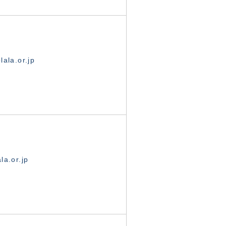
ala.or.jp
la.or.jp