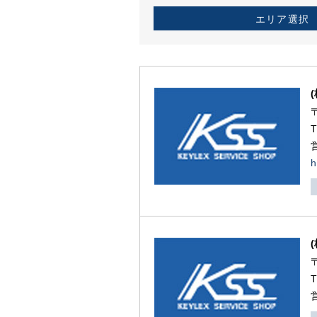
エリア選択
h