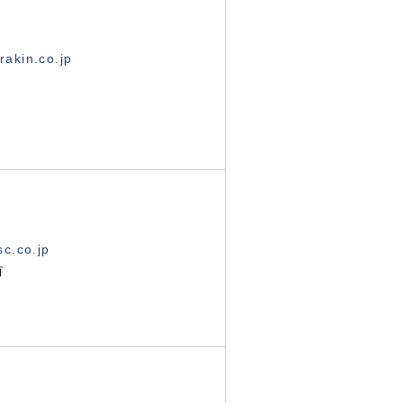
akin.co.jp
c.co.jp
有