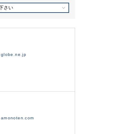
下さい
globe.ne.jp
namonoten.com