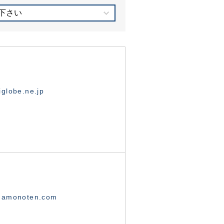
下さい
globe.ne.jp
namonoten.com