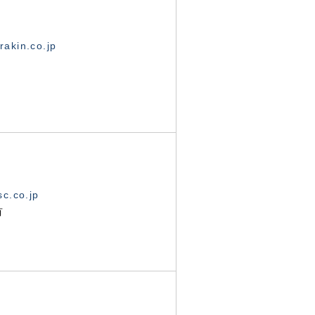
akin.co.jp
c.co.jp
有