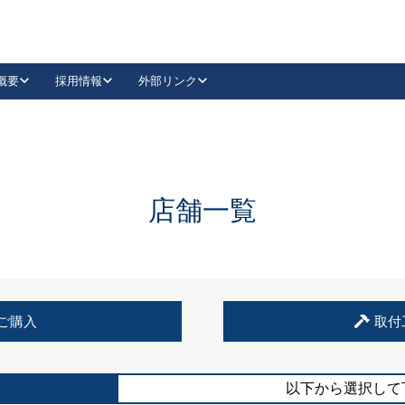
概要
採用情報
外部リンク
YouTube
Instagram
採用
キーレックスカタログ請求
の製品組み立て等
請求フォームはこちら
古代・古代NEO
レバーハンドル
Vi-Clear
古代・古代NEO
飾錠
導入事例一覧
抗ウイルス・抗菌製品
導入事例一覧
Facebook
LinkedIn
店舗一覧
00 / 1100から簡単に交換できるキーレックス4000を
日本ロック工業会
売開始しました。
外部サイト
く見る
例
ご購入
取付
長期住宅使用部材標準化推進協議会
外部サイト
以下から選択して