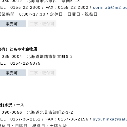
〒080-0012 北海道帯広市西二条南5-18
TEL：0155-22-2800 / FAX：0155-22-2802 /
sorimati@m2.oc
営業時間：8:30〜17:30 / 定休日：日曜日・祝祭日
販売可
工事・取付可
（有）ともやす金物店
〒085-0004 北海道釧路市新富町9-3
TEL：0154-22-5875
販売可
工事・取付可
(株)水沢エース
〒090-0056 北海道北見市卸町2-3-2
TEL：0157-36-2151 / FAX：0157-36-2156 /
syouhinka@satu
定休日：日曜日・祝祭日・土曜午後