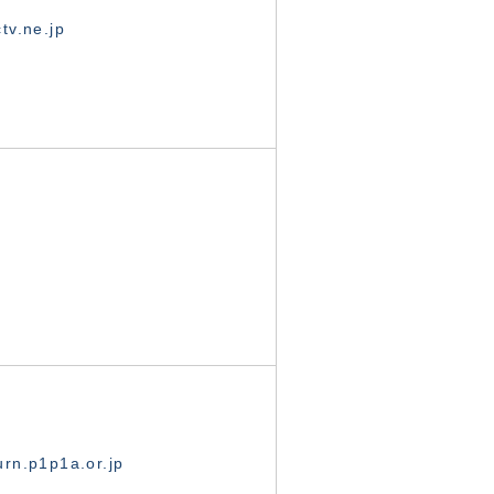
tv.ne.jp
rn.p1p1a.or.jp