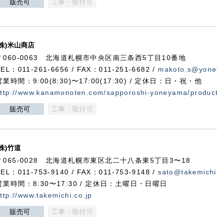
販売可
工事・取付可
(株)米山商店
〒060-0063 北海道札幌市中央区南三条西5丁目10番地
TEL：011-261-6656 / FAX：011-251-6682 /
makoto.s@yone
営業時間：9:00(8:30)〜17:00(17:30) / 定休日：日・祝・他
ttp://www.kanamonoten.com/sapporoshi-yoneyama/produc
販売可
工事・取付可
(株)竹道
〒065-0028 北海道札幌市東区北二十八条東5丁目3〜18
TEL：011-753-9140 / FAX：011-753-9148 /
sato@takemichi
営業時間：8:30〜17:30 / 定休日：土曜日・日曜日
ttp://www.takemichi.co.jp
販売可
工事・取付可