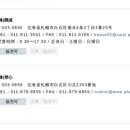
(株)開成
〒003-0806 北海道札幌市白石区菊水6条3丁目3番25号
TEL：011-811-3561 / FAX：011-811-0188 /
kaisei01@opal.pl
営業時間：8:30〜17:30 / 定休日：土曜日・日曜日
販売可
工事・取付可
(株)登心
〒003-0859 北海道札幌市白石区川北2293番地
TEL：011-879-8855 / FAX：011-879-8856 /
toshin@wine.pla
販売可
工事・取付可