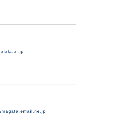
lala.or.jp
magata.email.ne.jp