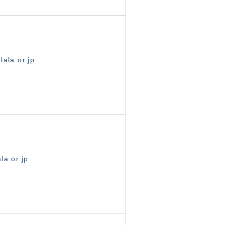
ala.or.jp
la.or.jp