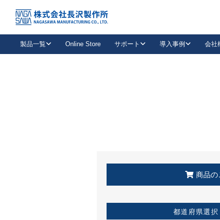
トップ
KSS加盟店・取扱店情報
店舗一覧
製品一覧
Online Store
サポート
導入事例
会社
新卒採用
会社情報
事業内容
中途採用
お問い合わせ
社会貢献活動
パート
2026年度採用情報
キャリア採用・専門職
メールフォームはこちら
工場で
キーレックス
レバーハンドル
キーレックス
機械式ボタン錠
室内用ドアハンドル
導入事例一覧
装
メールニュース
製品検索
お知らせ一覧
よくある質問（FAQ）
特集
簡単診断
教育機関
21
お客様に適したキーレックスをお探しいただけます。
廃番品情報
発
医療機関
品番から探す
取扱店情報
キーレックスを品番からお探しいただけます。
詳し
企業様採用事
商品の
お役立ち情報
都道府県選択