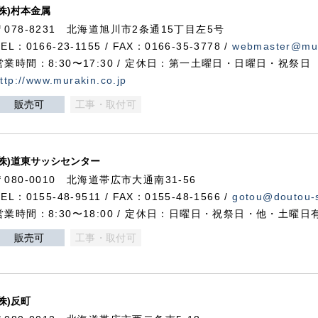
(株)村本金属
〒078-8231 北海道旭川市2条通15丁目左5号
TEL：0166-23-1155 / FAX：0166-35-3778 /
webmaster@mur
営業時間：8:30〜17:30 / 定休日：第一土曜日・日曜日・祝祭日
ttp://www.murakin.co.jp
販売可
工事・取付可
(株)道東サッシセンター
〒080-0010 北海道帯広市大通南31-56
TEL：0155-48-9511 / FAX：0155-48-1566 /
gotou@doutou-s
営業時間：8:30〜18:00 / 定休日：日曜日・祝祭日・他・土曜日
販売可
工事・取付可
(株)反町