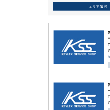
エリア選択
h