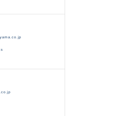
yama.co.jp
ts
.co.jp