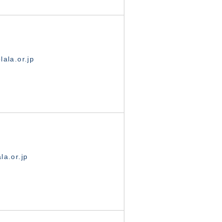
ala.or.jp
la.or.jp