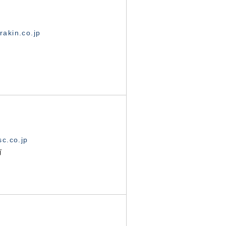
akin.co.jp
c.co.jp
有