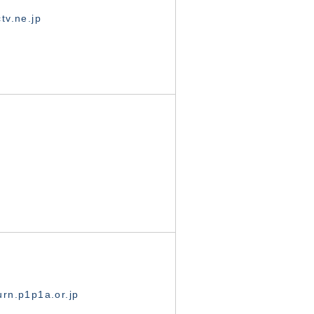
tv.ne.jp
rn.p1p1a.or.jp