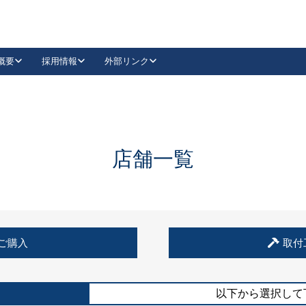
概要
採用情報
外部リンク
YouTube
Instagram
採用
キーレックスカタログ請求
の製品組み立て等
請求フォームはこちら
古代・古代NEO
レバーハンドル
Vi-Clear
古代・古代NEO
飾錠
導入事例一覧
抗ウイルス・抗菌製品
導入事例一覧
Facebook
LinkedIn
店舗一覧
00 / 1100から簡単に交換できるキーレックス4000を
日本ロック工業会
売開始しました。
外部サイト
く見る
例
ご購入
取付
長期住宅使用部材標準化推進協議会
外部サイト
以下から選択して