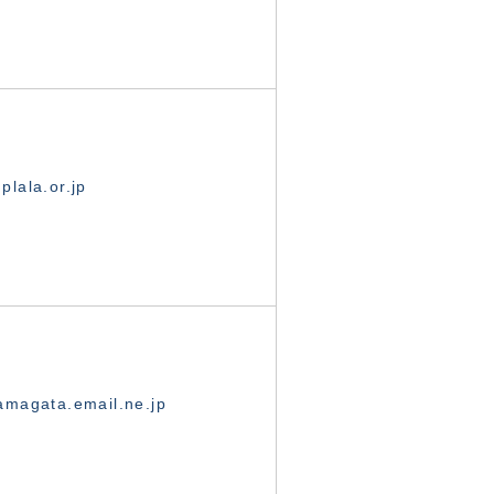
lala.or.jp
magata.email.ne.jp