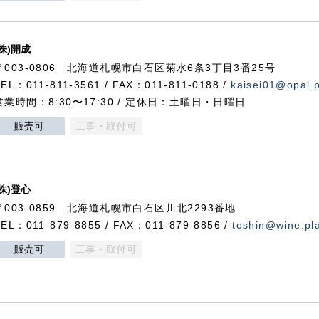
(株)開成
〒003-0806 北海道札幌市白石区菊水6条3丁目3番25号
TEL：011-811-3561 / FAX：011-811-0188 /
kaisei01@opal.pl
営業時間：8:30〜17:30 / 定休日：土曜日・日曜日
販売可
工事・取付可
(株)登心
〒003-0859 北海道札幌市白石区川北2293番地
TEL：011-879-8855 / FAX：011-879-8856 /
toshin@wine.pla
販売可
工事・取付可