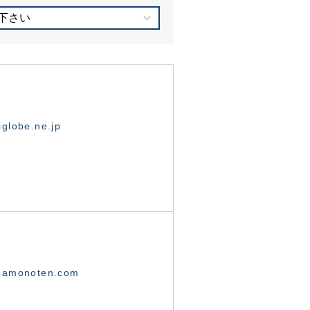
下さい
globe.ne.jp
namonoten.com