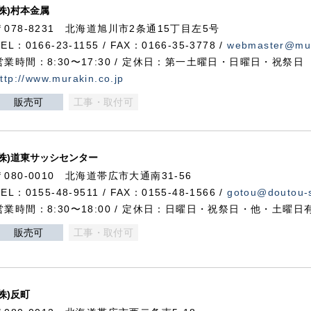
(株)村本金属
〒078-8231 北海道旭川市2条通15丁目左5号
TEL：0166-23-1155 / FAX：0166-35-3778 /
webmaster@mur
営業時間：8:30〜17:30 / 定休日：第一土曜日・日曜日・祝祭日
ttp://www.murakin.co.jp
販売可
工事・取付可
(株)道東サッシセンター
〒080-0010 北海道帯広市大通南31-56
TEL：0155-48-9511 / FAX：0155-48-1566 /
gotou@doutou-s
営業時間：8:30〜18:00 / 定休日：日曜日・祝祭日・他・土曜日
販売可
工事・取付可
(株)反町