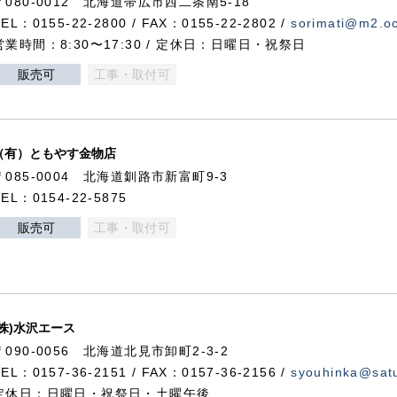
〒080-0012 北海道帯広市西二条南5-18
TEL：0155-22-2800 / FAX：0155-22-2802 /
sorimati@m2.oc
営業時間：8:30〜17:30 / 定休日：日曜日・祝祭日
販売可
工事・取付可
（有）ともやす金物店
〒085-0004 北海道釧路市新富町9-3
TEL：0154-22-5875
販売可
工事・取付可
(株)水沢エース
〒090-0056 北海道北見市卸町2-3-2
TEL：0157-36-2151 / FAX：0157-36-2156 /
syouhinka@satu
定休日：日曜日・祝祭日・土曜午後