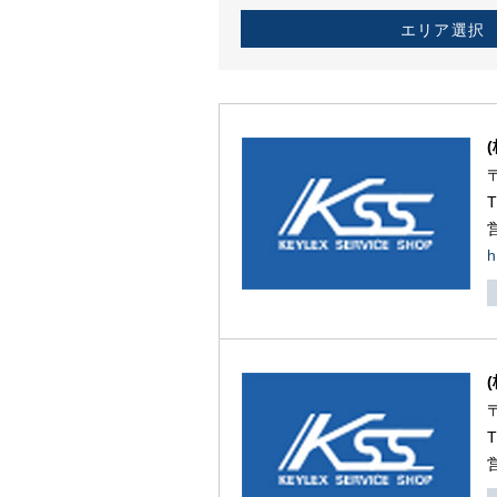
エリア選択
h