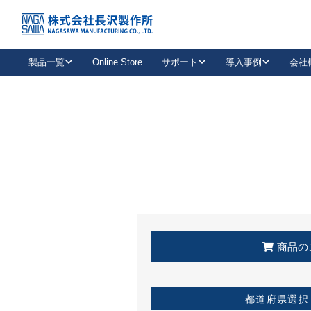
トップ
KSS加盟店・取扱店情報
店舗一覧
製品一覧
Online Store
サポート
導入事例
会社
新卒採用
会社情報
事業内容
中途採用
お問い合わせ
社会貢献活動
パート
2026年度採用情報
キャリア採用・専門職
メールフォームはこちら
工場で
キーレックス
レバーハンドル
キーレックス
機械式ボタン錠
室内用ドアハンドル
導入事例一覧
装
メールニュース
製品検索
お知らせ一覧
よくある質問（FAQ）
特集
簡単診断
教育機関
21
お客様に適したキーレックスをお探しいただけます。
廃番品情報
発
医療機関
品番から探す
取扱店情報
キーレックスを品番からお探しいただけます。
詳し
企業様採用事
商品の
お役立ち情報
都道府県選択