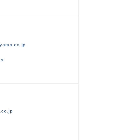
yama.co.jp
ts
.co.jp