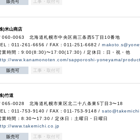
販売可
工事・取付可
(株)米山商店
〒060-0063 北海道札幌市中央区南三条西5丁目10番地
TEL：011-261-6656 / FAX：011-251-6682 /
makoto.s@yone
営業時間：9:00(8:30)〜17:00(17:30) / 定休日：日・祝・他
ttp://www.kanamonoten.com/sapporoshi-yoneyama/produc
販売可
工事・取付可
(株)竹道
〒065-0028 北海道札幌市東区北二十八条東5丁目3〜18
TEL：011-753-9140 / FAX：011-753-9148 /
sato@takemichi
営業時間：8:30〜17:30 / 定休日：土曜日・日曜日
ttp://www.takemichi.co.jp
販売可
工事・取付可