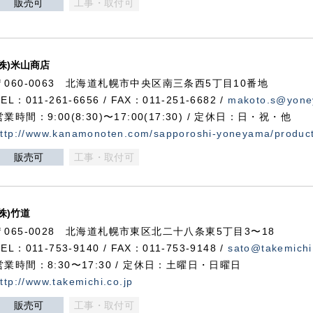
販売可
工事・取付可
(株)米山商店
〒060-0063 北海道札幌市中央区南三条西5丁目10番地
TEL：011-261-6656 / FAX：011-251-6682 /
makoto.s@yone
営業時間：9:00(8:30)〜17:00(17:30) / 定休日：日・祝・他
ttp://www.kanamonoten.com/sapporoshi-yoneyama/produc
販売可
工事・取付可
(株)竹道
〒065-0028 北海道札幌市東区北二十八条東5丁目3〜18
TEL：011-753-9140 / FAX：011-753-9148 /
sato@takemichi
営業時間：8:30〜17:30 / 定休日：土曜日・日曜日
ttp://www.takemichi.co.jp
販売可
工事・取付可