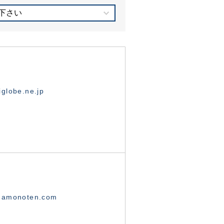
下さい
globe.ne.jp
namonoten.com