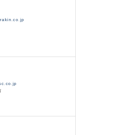
akin.co.jp
c.co.jp
有