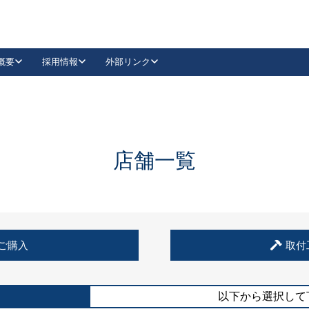
概要
採用情報
外部リンク
YouTube
Instagram
採用
キーレックスカタログ請求
の製品組み立て等
請求フォームはこちら
古代・古代NEO
レバーハンドル
Vi-Clear
古代・古代NEO
飾錠
導入事例一覧
抗ウイルス・抗菌製品
導入事例一覧
Facebook
LinkedIn
店舗一覧
00 / 1100から簡単に交換できるキーレックス4000を
日本ロック工業会
売開始しました。
外部サイト
く見る
例
ご購入
取付
長期住宅使用部材標準化推進協議会
外部サイト
以下から選択して