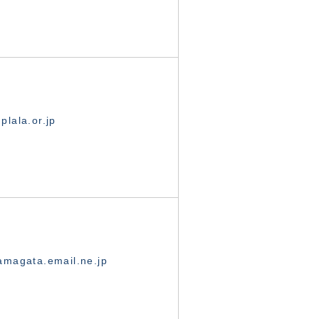
lala.or.jp
magata.email.ne.jp