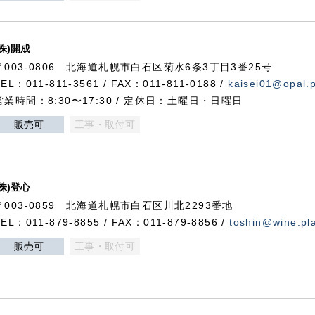
(株)開成
〒003-0806 北海道札幌市白石区菊水6条3丁目3番25号
TEL：011-811-3561 / FAX：011-811-0188 /
kaisei01@opal.pl
営業時間：8:30〜17:30 / 定休日：土曜日・日曜日
販売可
工事・取付可
(株)登心
〒003-0859 北海道札幌市白石区川北2293番地
TEL：011-879-8855 / FAX：011-879-8856 /
toshin@wine.pla
販売可
工事・取付可