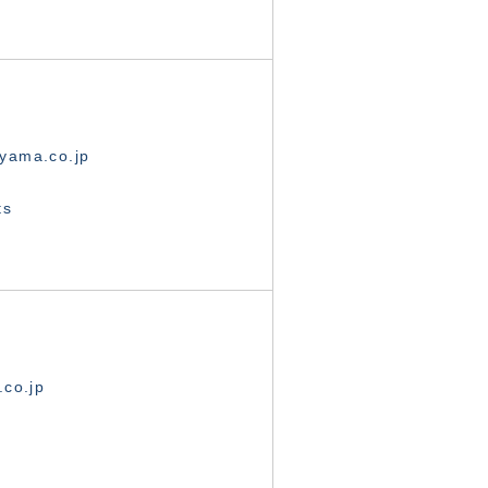
yama.co.jp
ts
.co.jp