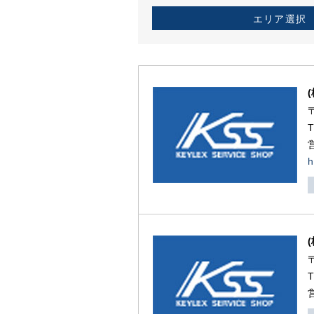
エリア選択
h