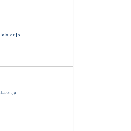
ala.or.jp
la.or.jp