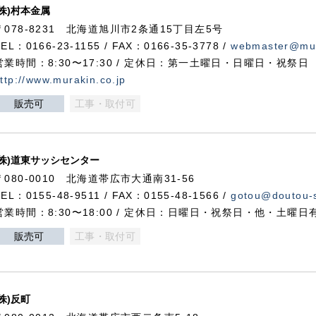
(株)村本金属
〒078-8231 北海道旭川市2条通15丁目左5号
TEL：0166-23-1155 / FAX：0166-35-3778 /
webmaster@mur
営業時間：8:30〜17:30 / 定休日：第一土曜日・日曜日・祝祭日
ttp://www.murakin.co.jp
販売可
工事・取付可
(株)道東サッシセンター
〒080-0010 北海道帯広市大通南31-56
TEL：0155-48-9511 / FAX：0155-48-1566 /
gotou@doutou-s
営業時間：8:30〜18:00 / 定休日：日曜日・祝祭日・他・土曜日
販売可
工事・取付可
(株)反町