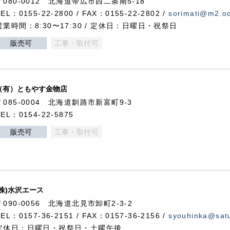
〒080-0012 北海道帯広市西二条南5-18
TEL：0155-22-2800 / FAX：0155-22-2802 /
sorimati@m2.oc
営業時間：8:30〜17:30 / 定休日：日曜日・祝祭日
販売可
工事・取付可
（有）ともやす金物店
〒085-0004 北海道釧路市新富町9-3
TEL：0154-22-5875
販売可
工事・取付可
(株)水沢エース
〒090-0056 北海道北見市卸町2-3-2
TEL：0157-36-2151 / FAX：0157-36-2156 /
syouhinka@satu
定休日：日曜日・祝祭日・土曜午後