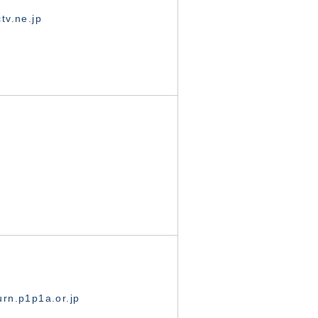
tv.ne.jp
rn.p1p1a.or.jp