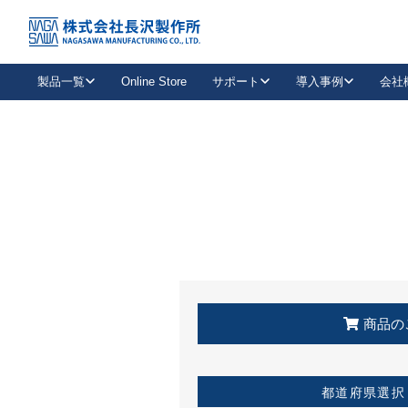
トップ
KSS加盟店・取扱店情報
店舗一覧
製品一覧
Online Store
サポート
導入事例
会社
新卒採用
会社情報
事業内容
中途採用
お問い合わせ
社会貢献活動
パート
2026年度採用情報
キャリア採用・専門職
メールフォームはこちら
工場で
キーレックス
レバーハンドル
キーレックス
機械式ボタン錠
室内用ドアハンドル
導入事例一覧
装
メールニュース
製品検索
お知らせ一覧
よくある質問（FAQ）
特集
簡単診断
教育機関
21
お客様に適したキーレックスをお探しいただけます。
廃番品情報
発
医療機関
品番から探す
取扱店情報
キーレックスを品番からお探しいただけます。
詳し
企業様採用事
商品の
お役立ち情報
都道府県選択