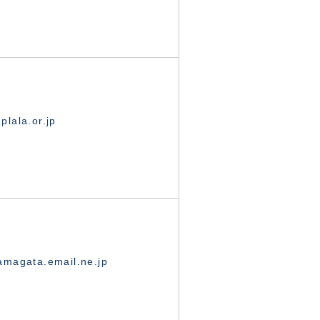
lala.or.jp
magata.email.ne.jp