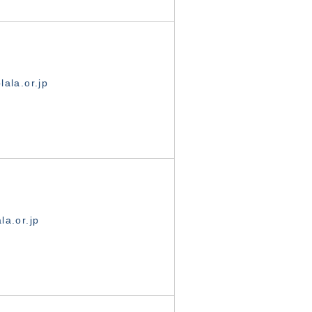
ala.or.jp
la.or.jp