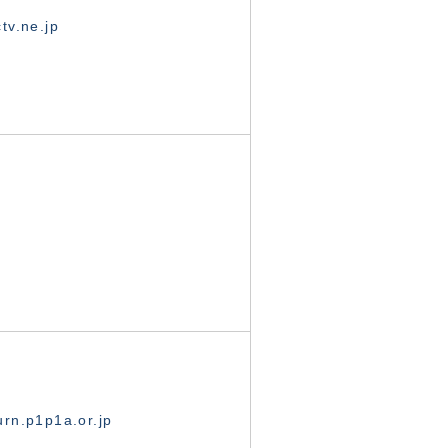
tv.ne.jp
rn.p1p1a.or.jp