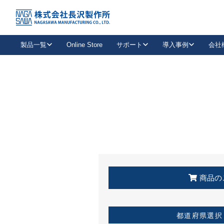
トップ
KSS加盟店・取扱店情報
店舗一覧
製品一覧
Online Store
サポート
導入事例
会社
新卒採用
会社情報
事業内容
中途採用
お問い合わせ
社会貢献活動
パート
2026年度採用情報
キャリア採用・専門職
メールフォームはこちら
工場で
キーレックス
レバーハンドル
キーレックス
機械式ボタン錠
室内用ドアハンドル
導入事例一覧
装
メールニュース
製品検索
お知らせ一覧
よくある質問（FAQ）
特集
簡単診断
教育機関
21
お客様に適したキーレックスをお探しいただけます。
廃番品情報
発
医療機関
品番から探す
取扱店情報
キーレックスを品番からお探しいただけます。
詳し
企業様採用事
商品の
お役立ち情報
都道府県選択