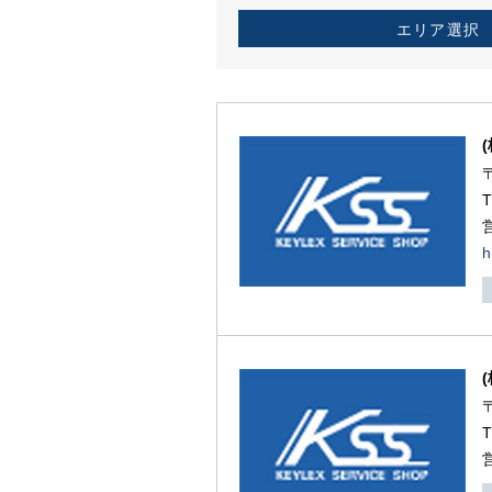
エリア選択
h