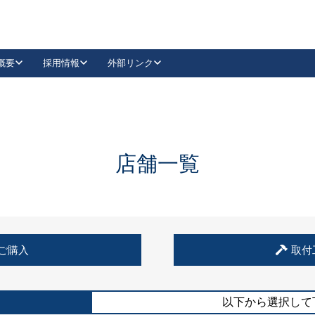
概要
採用情報
外部リンク
YouTube
Instagram
採用
キーレックスカタログ請求
の製品組み立て等
請求フォームはこちら
古代・古代NEO
レバーハンドル
Vi-Clear
古代・古代NEO
飾錠
導入事例一覧
抗ウイルス・抗菌製品
導入事例一覧
Facebook
LinkedIn
店舗一覧
00 / 1100から簡単に交換できるキーレックス4000を
日本ロック工業会
売開始しました。
外部サイト
く見る
例
ご購入
取付
長期住宅使用部材標準化推進協議会
外部サイト
以下から選択して