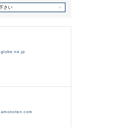
下さい
globe.ne.jp
namonoten.com