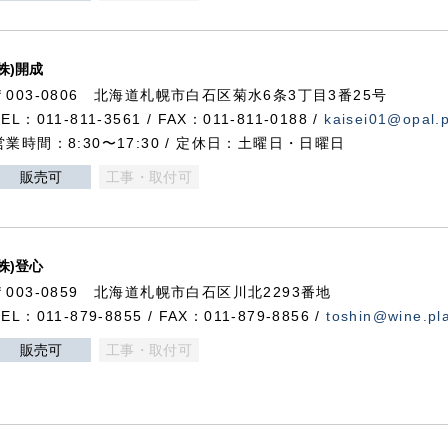
(株)開成
〒003-0806 北海道札幌市白石区菊水6条3丁目3番25号
TEL：011-811-3561 / FAX：011-811-0188 /
kaisei01@opal.pl
営業時間：8:30〜17:30 / 定休日：土曜日・日曜日
販売可
工事・取付可
(株)登心
〒003-0859 北海道札幌市白石区川北2293番地
TEL：011-879-8855 / FAX：011-879-8856 /
toshin@wine.pla
販売可
工事・取付可