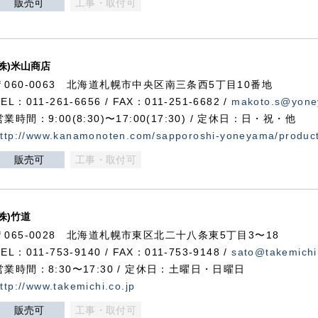
販売可
工事・取付可
(株)米山商店
〒060-0063 北海道札幌市中央区南三条西5丁目10番地
TEL：011-261-6656 / FAX：011-251-6682 /
makoto.s@yone
営業時間：9:00(8:30)〜17:00(17:30) / 定休日：日・祝・他
ttp://www.kanamonoten.com/sapporoshi-yoneyama/produc
販売可
工事・取付可
(株)竹道
〒065-0028 北海道札幌市東区北二十八条東5丁目3〜18
TEL：011-753-9140 / FAX：011-753-9148 /
sato@takemichi
営業時間：8:30〜17:30 / 定休日：土曜日・日曜日
ttp://www.takemichi.co.jp
販売可
工事・取付可