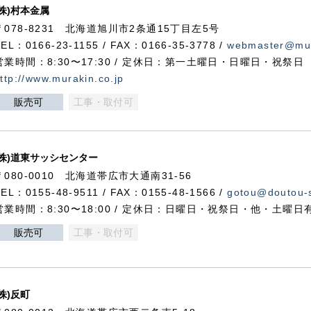
(株)村本金属
〒078-8231 北海道旭川市2条通15丁目左5号
TEL：0166-23-1155 / FAX：0166-35-3778 /
webmaster@mur
営業時間：8:30〜17:30 / 定休日：第一土曜日・日曜日・祝祭日
ttp://www.murakin.co.jp
販売可
工事・取付可
(株)道東サッシセンター
〒080-0010 北海道帯広市大通南31-56
TEL：0155-48-9511 / FAX：0155-48-1566 /
gotou@doutou-s
営業時間：8:30〜18:00 / 定休日：日曜日・祝祭日・他・土曜日
販売可
工事・取付可
(株)反町