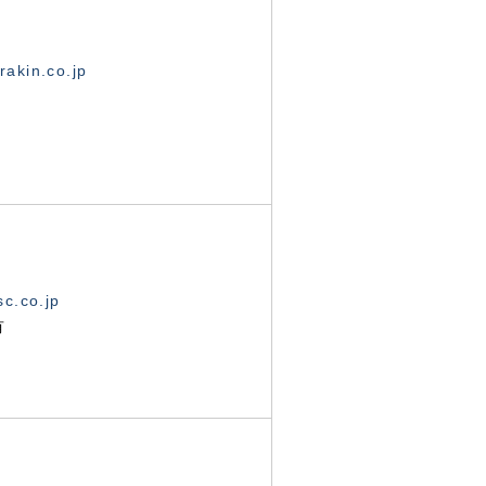
akin.co.jp
c.co.jp
有