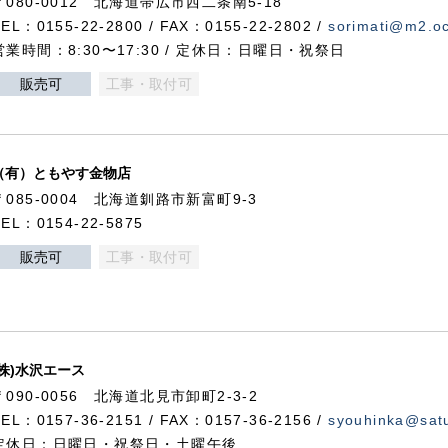
〒080-0012 北海道帯広市西二条南5-18
TEL：0155-22-2800 / FAX：0155-22-2802 /
sorimati@m2.oc
営業時間：8:30〜17:30 / 定休日：日曜日・祝祭日
販売可
工事・取付可
（有）ともやす金物店
〒085-0004 北海道釧路市新富町9-3
TEL：0154-22-5875
販売可
工事・取付可
(株)水沢エース
〒090-0056 北海道北見市卸町2-3-2
TEL：0157-36-2151 / FAX：0157-36-2156 /
syouhinka@satu
定休日：日曜日・祝祭日・土曜午後