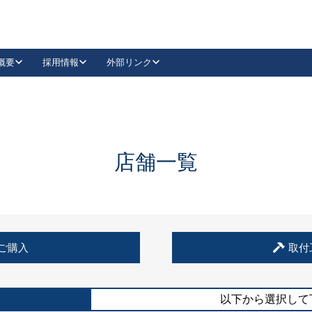
概要
採用情報
外部リンク
YouTube
Instagram
採用
キーレックスカタログ請求
の製品組み立て等
請求フォームはこちら
古代・古代NEO
レバーハンドル
Vi-Clear
古代・古代NEO
飾錠
導入事例一覧
抗ウイルス・抗菌製品
導入事例一覧
Facebook
LinkedIn
店舗一覧
00 / 1100から簡単に交換できるキーレックス4000を
日本ロック工業会
売開始しました。
外部サイト
く見る
例
ご購入
取付
長期住宅使用部材標準化推進協議会
外部サイト
以下から選択して