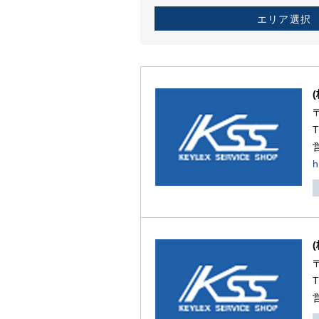
エリア選択
h