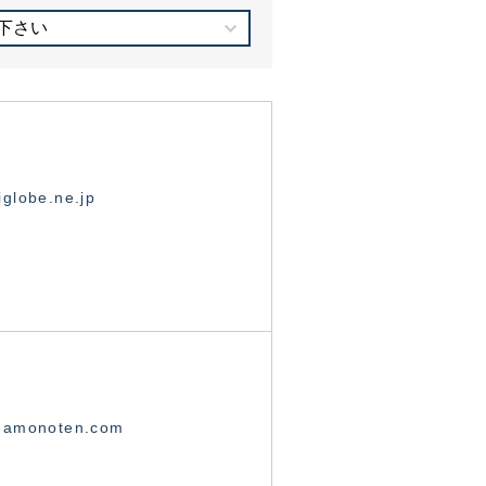
下さい
globe.ne.jp
namonoten.com