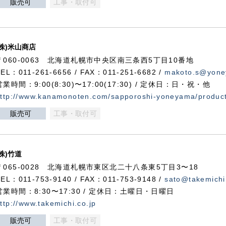
販売可
工事・取付可
(株)米山商店
〒060-0063 北海道札幌市中央区南三条西5丁目10番地
TEL：011-261-6656 / FAX：011-251-6682 /
makoto.s@yone
営業時間：9:00(8:30)〜17:00(17:30) / 定休日：日・祝・他
ttp://www.kanamonoten.com/sapporoshi-yoneyama/produc
販売可
工事・取付可
(株)竹道
〒065-0028 北海道札幌市東区北二十八条東5丁目3〜18
TEL：011-753-9140 / FAX：011-753-9148 /
sato@takemichi
営業時間：8:30〜17:30 / 定休日：土曜日・日曜日
ttp://www.takemichi.co.jp
販売可
工事・取付可