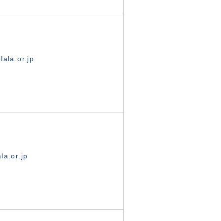
ala.or.jp
la.or.jp