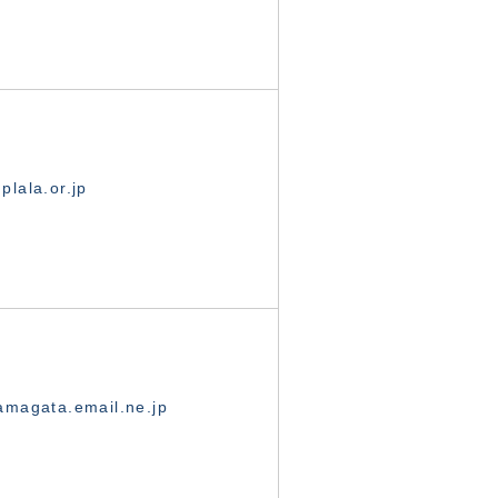
lala.or.jp
magata.email.ne.jp