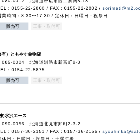
〒080-0012 北海道帯広市西二条南5-18
TEL：0155-22-2800 / FAX：0155-22-2802 /
sorimati@m2.oc
営業時間：8:30〜17:30 / 定休日：日曜日・祝祭日
販売可
工事・取付可
（有）ともやす金物店
〒085-0004 北海道釧路市新富町9-3
TEL：0154-22-5875
販売可
工事・取付可
(株)水沢エース
〒090-0056 北海道北見市卸町2-3-2
TEL：0157-36-2151 / FAX：0157-36-2156 /
syouhinka@satu
定休日：日曜日・祝祭日・土曜午後