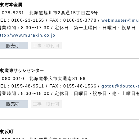
(株)村本金属
〒078-8231 北海道旭川市2条通15丁目左5号
TEL：0166-23-1155 / FAX：0166-35-3778 /
webmaster@mur
営業時間：8:30〜17:30 / 定休日：第一土曜日・日曜日・祝祭日
ttp://www.murakin.co.jp
販売可
工事・取付可
(株)道東サッシセンター
〒080-0010 北海道帯広市大通南31-56
TEL：0155-48-9511 / FAX：0155-48-1566 /
gotou@doutou-s
営業時間：8:30〜18:00 / 定休日：日曜日・祝祭日・他・土曜日
販売可
工事・取付可
(株)反町