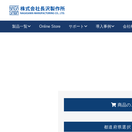
トップ
KSS加盟店・取扱店情報
店舗一覧
製品一覧
Online Store
サポート
導入事例
会社
新卒採用
会社情報
事業内容
中途採用
お問い合わせ
社会貢献活動
パート
2026年度採用情報
キャリア採用・専門職
メールフォームはこちら
工場で
キーレックス
レバーハンドル
キーレックス
機械式ボタン錠
室内用ドアハンドル
導入事例一覧
装
メールニュース
製品検索
お知らせ一覧
よくある質問（FAQ）
特集
簡単診断
教育機関
21
お客様に適したキーレックスをお探しいただけます。
廃番品情報
発
医療機関
品番から探す
取扱店情報
キーレックスを品番からお探しいただけます。
詳し
企業様採用事
商品の
お役立ち情報
都道府県選択