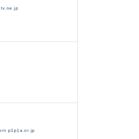
tv.ne.jp
rn.p1p1a.or.jp