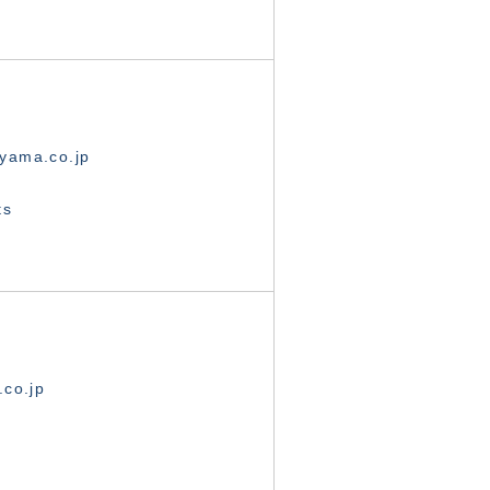
yama.co.jp
ts
.co.jp