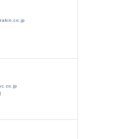
akin.co.jp
c.co.jp
有