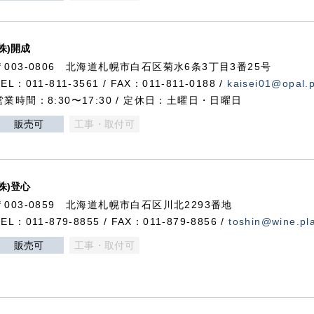
(株)開成
〒003-0806 北海道札幌市白石区菊水6条3丁目3番25号
TEL：011-811-3561 / FAX：011-811-0188 /
kaisei01@opal.pl
営業時間：8:30〜17:30 / 定休日：土曜日・日曜日
販売可
工事・取付可
(株)登心
〒003-0859 北海道札幌市白石区川北2293番地
TEL：011-879-8855 / FAX：011-879-8856 /
toshin@wine.pla
販売可
工事・取付可