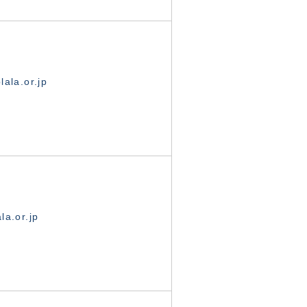
ala.or.jp
la.or.jp