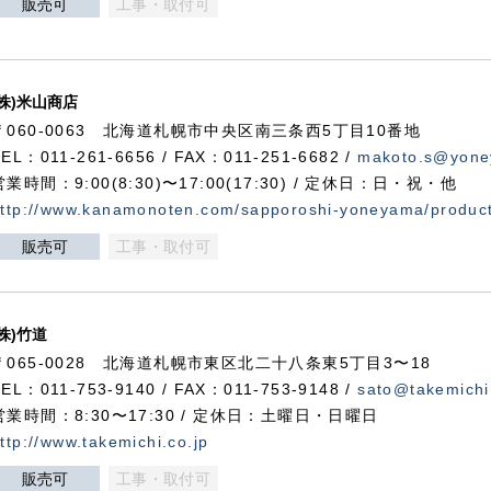
販売可
工事・取付可
(株)米山商店
〒060-0063 北海道札幌市中央区南三条西5丁目10番地
TEL：011-261-6656 / FAX：011-251-6682 /
makoto.s@yone
営業時間：9:00(8:30)〜17:00(17:30) / 定休日：日・祝・他
ttp://www.kanamonoten.com/sapporoshi-yoneyama/produc
販売可
工事・取付可
(株)竹道
〒065-0028 北海道札幌市東区北二十八条東5丁目3〜18
TEL：011-753-9140 / FAX：011-753-9148 /
sato@takemichi
営業時間：8:30〜17:30 / 定休日：土曜日・日曜日
ttp://www.takemichi.co.jp
販売可
工事・取付可