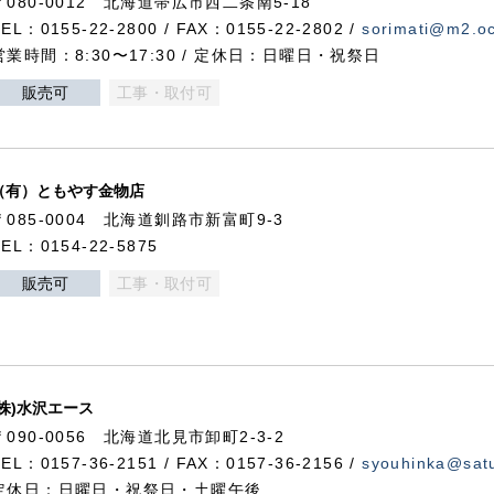
〒080-0012 北海道帯広市西二条南5-18
TEL：0155-22-2800 / FAX：0155-22-2802 /
sorimati@m2.oc
営業時間：8:30〜17:30 / 定休日：日曜日・祝祭日
販売可
工事・取付可
（有）ともやす金物店
〒085-0004 北海道釧路市新富町9-3
TEL：0154-22-5875
販売可
工事・取付可
(株)水沢エース
〒090-0056 北海道北見市卸町2-3-2
TEL：0157-36-2151 / FAX：0157-36-2156 /
syouhinka@satu
定休日：日曜日・祝祭日・土曜午後