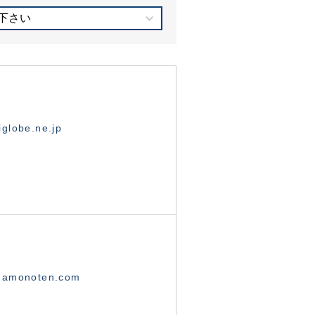
下さい
globe.ne.jp
namonoten.com