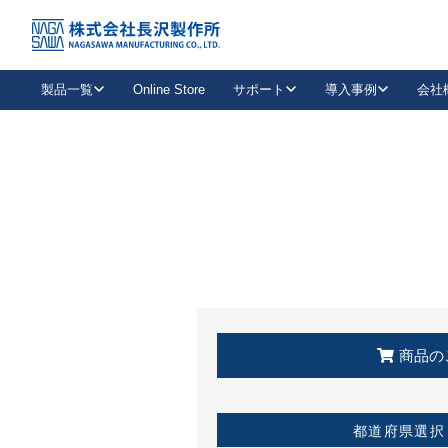
トップ
KSS加盟店・取扱店情報
店舗一覧
製品一覧
Online Store
サポート
導入事例
会社
新卒採用
会社情報
事業内容
中途採用
お問い合わせ
社会貢献活動
パート
2026年度採用情報
キャリア採用・専門職
メールフォームはこちら
工場で
キーレックス
レバーハンドル
キーレックス
機械式ボタン錠
室内用ドアハンドル
導入事例一覧
装
メールニュース
製品検索
お知らせ一覧
よくある質問（FAQ）
特集
簡単診断
教育機関
21
お客様に適したキーレックスをお探しいただけます。
廃番品情報
発
医療機関
品番から探す
取扱店情報
キーレックスを品番からお探しいただけます。
詳し
企業様採用事
商品の
お役立ち情報
都道府県選択