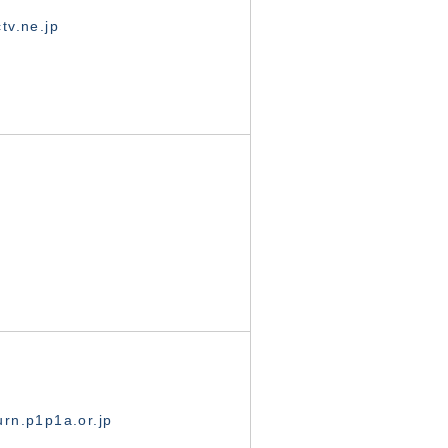
tv.ne.jp
rn.p1p1a.or.jp