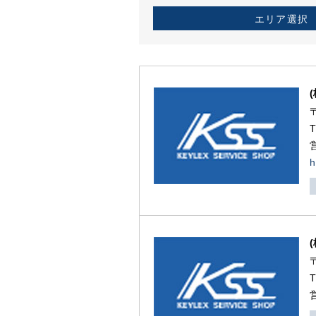
エリア選択
h