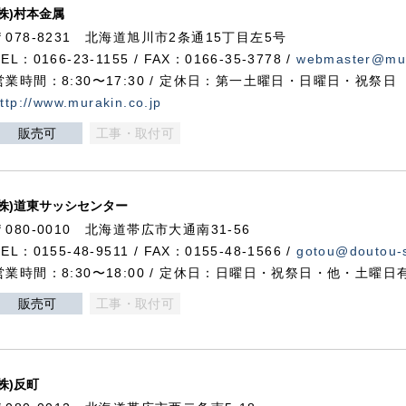
(株)村本金属
〒078-8231 北海道旭川市2条通15丁目左5号
TEL：0166-23-1155 / FAX：0166-35-3778 /
webmaster@mur
営業時間：8:30〜17:30 / 定休日：第一土曜日・日曜日・祝祭日
ttp://www.murakin.co.jp
販売可
工事・取付可
(株)道東サッシセンター
〒080-0010 北海道帯広市大通南31-56
TEL：0155-48-9511 / FAX：0155-48-1566 /
gotou@doutou-s
営業時間：8:30〜18:00 / 定休日：日曜日・祝祭日・他・土曜日
販売可
工事・取付可
(株)反町