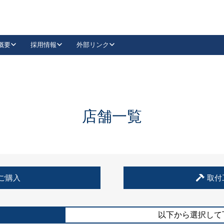
概要
採用情報
外部リンク
YouTube
Instagram
採用
キーレックスカタログ請求
の製品組み立て等
請求フォームはこちら
古代・古代NEO
レバーハンドル
Vi-Clear
古代・古代NEO
飾錠
導入事例一覧
抗ウイルス・抗菌製品
導入事例一覧
Facebook
LinkedIn
店舗一覧
00 / 1100から簡単に交換できるキーレックス4000を
日本ロック工業会
売開始しました。
外部サイト
く見る
例
ご購入
取付
長期住宅使用部材標準化推進協議会
外部サイト
以下から選択して