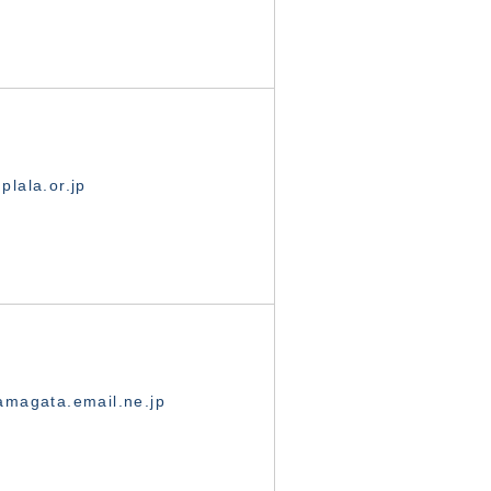
lala.or.jp
magata.email.ne.jp