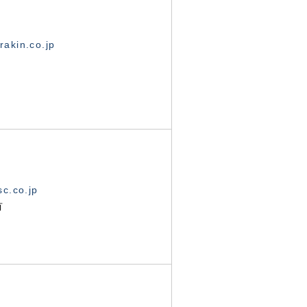
akin.co.jp
c.co.jp
有