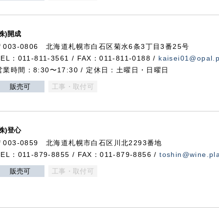
(株)開成
〒003-0806 北海道札幌市白石区菊水6条3丁目3番25号
TEL：011-811-3561 / FAX：011-811-0188 /
kaisei01@opal.pl
営業時間：8:30〜17:30 / 定休日：土曜日・日曜日
販売可
工事・取付可
(株)登心
〒003-0859 北海道札幌市白石区川北2293番地
TEL：011-879-8855 / FAX：011-879-8856 /
toshin@wine.pla
販売可
工事・取付可