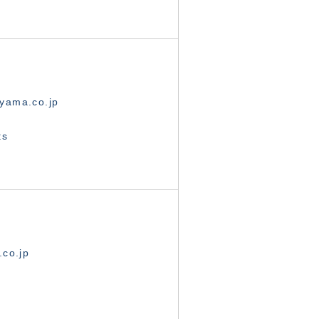
yama.co.jp
ts
.co.jp