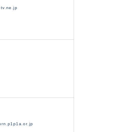
tv.ne.jp
rn.p1p1a.or.jp