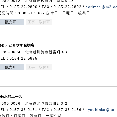
〒080-0012 北海道帯広市西二条南5-18
TEL：0155-22-2800 / FAX：0155-22-2802 /
sorimati@m2.oc
営業時間：8:30〜17:30 / 定休日：日曜日・祝祭日
販売可
工事・取付可
（有）ともやす金物店
〒085-0004 北海道釧路市新富町9-3
TEL：0154-22-5875
販売可
工事・取付可
(株)水沢エース
〒090-0056 北海道北見市卸町2-3-2
TEL：0157-36-2151 / FAX：0157-36-2156 /
syouhinka@satu
定休日：日曜日・祝祭日・土曜午後