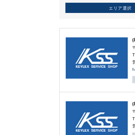
エリア選択
h