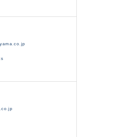
yama.co.jp
ts
.co.jp