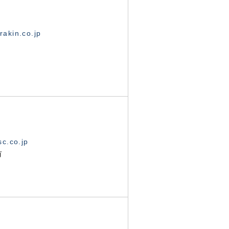
akin.co.jp
c.co.jp
有