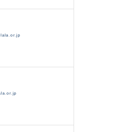
ala.or.jp
la.or.jp