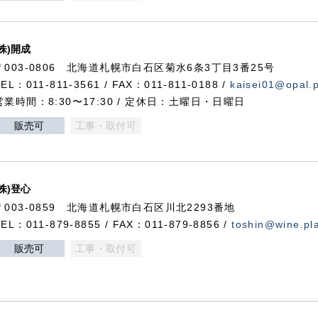
(株)開成
〒003-0806 北海道札幌市白石区菊水6条3丁目3番25号
TEL：011-811-3561 / FAX：011-811-0188 /
kaisei01@opal.pl
営業時間：8:30〜17:30 / 定休日：土曜日・日曜日
販売可
工事・取付可
(株)登心
〒003-0859 北海道札幌市白石区川北2293番地
TEL：011-879-8855 / FAX：011-879-8856 /
toshin@wine.pla
販売可
工事・取付可