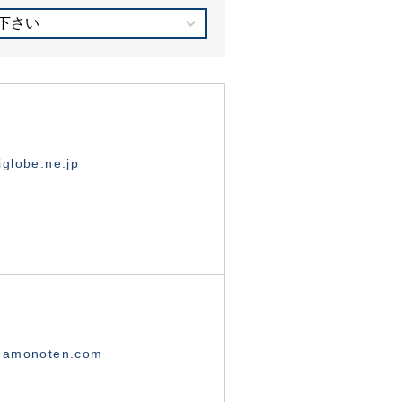
下さい
globe.ne.jp
namonoten.com