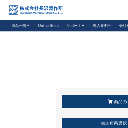
トップ
KSS加盟店・取扱店情報
店舗一覧
製品一覧
Online Store
サポート
導入事例
会社
新卒採用
会社情報
事業内容
中途採用
お問い合わせ
社会貢献活動
パート
2026年度採用情報
キャリア採用・専門職
メールフォームはこちら
工場で
キーレックス
レバーハンドル
キーレックス
機械式ボタン錠
室内用ドアハンドル
導入事例一覧
装
メールニュース
製品検索
お知らせ一覧
よくある質問（FAQ）
特集
簡単診断
教育機関
21
お客様に適したキーレックスをお探しいただけます。
廃番品情報
発
医療機関
品番から探す
取扱店情報
キーレックスを品番からお探しいただけます。
詳し
企業様採用事
商品の
お役立ち情報
都道府県選択