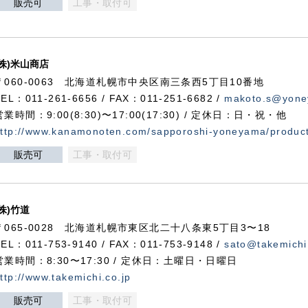
販売可
工事・取付可
(株)米山商店
〒060-0063 北海道札幌市中央区南三条西5丁目10番地
TEL：011-261-6656 / FAX：011-251-6682 /
makoto.s@yone
営業時間：9:00(8:30)〜17:00(17:30) / 定休日：日・祝・他
ttp://www.kanamonoten.com/sapporoshi-yoneyama/produc
販売可
工事・取付可
(株)竹道
〒065-0028 北海道札幌市東区北二十八条東5丁目3〜18
TEL：011-753-9140 / FAX：011-753-9148 /
sato@takemichi
営業時間：8:30〜17:30 / 定休日：土曜日・日曜日
ttp://www.takemichi.co.jp
販売可
工事・取付可