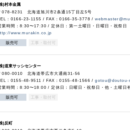
(株)村本金属
〒078-8231 北海道旭川市2条通15丁目左5号
TEL：0166-23-1155 / FAX：0166-35-3778 /
webmaster@mur
営業時間：8:30〜17:30 / 定休日：第一土曜日・日曜日・祝祭日
ttp://www.murakin.co.jp
販売可
工事・取付可
(株)道東サッシセンター
〒080-0010 北海道帯広市大通南31-56
TEL：0155-48-9511 / FAX：0155-48-1566 /
gotou@doutou-s
営業時間：8:30〜18:00 / 定休日：日曜日・祝祭日・他・土曜日
販売可
工事・取付可
(株)反町