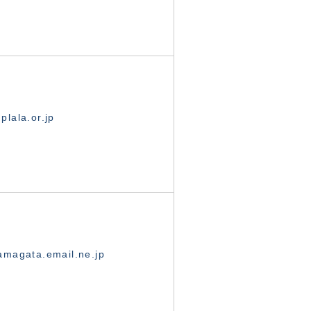
lala.or.jp
magata.email.ne.jp