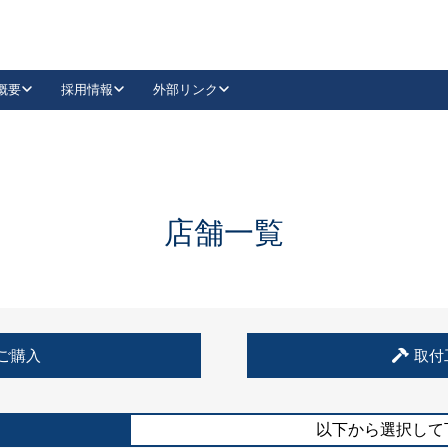
概要
採用情報
外部リンク
YouTube
Instagram
採用
キーレックスカタログ請求
の製品組み立て等
請求フォームはこちら
古代・古代NEO
レバーハンドル
Vi-Clear
古代・古代NEO
飾錠
導入事例一覧
抗ウイルス・抗菌製品
導入事例一覧
Facebook
LinkedIn
店舗一覧
00 / 1100から簡単に交換できるキーレックス4000を
日本ロック工業会
売開始しました。
外部サイト
く見る
例
ご購入
取付
長期住宅使用部材標準化推進協議会
外部サイト
以下から選択して