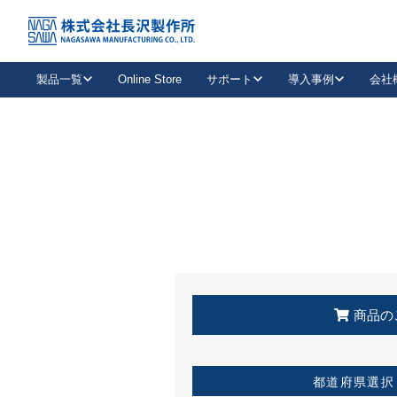
トップ
KSS加盟店・取扱店情報
店舗一覧
製品一覧
Online Store
サポート
導入事例
会社
新卒採用
会社情報
事業内容
中途採用
お問い合わせ
社会貢献活動
パート
2026年度採用情報
キャリア採用・専門職
メールフォームはこちら
工場で
キーレックス
レバーハンドル
キーレックス
機械式ボタン錠
室内用ドアハンドル
導入事例一覧
装
メールニュース
製品検索
お知らせ一覧
よくある質問（FAQ）
特集
簡単診断
教育機関
21
お客様に適したキーレックスをお探しいただけます。
廃番品情報
発
医療機関
品番から探す
取扱店情報
キーレックスを品番からお探しいただけます。
詳し
企業様採用事
商品の
お役立ち情報
都道府県選択