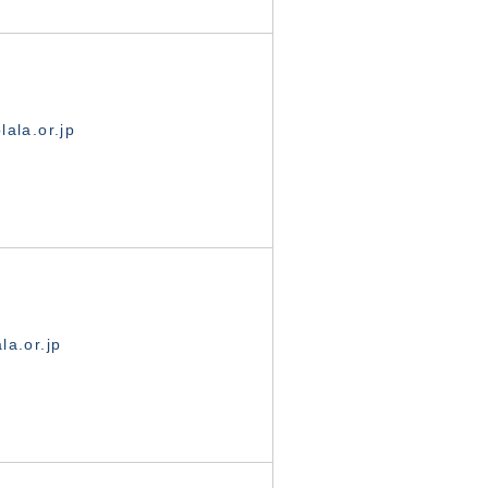
ala.or.jp
la.or.jp