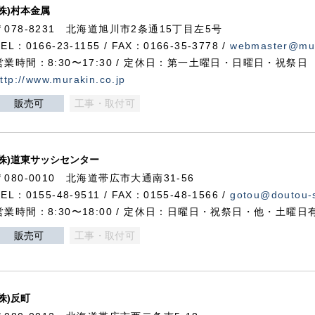
(株)村本金属
〒078-8231 北海道旭川市2条通15丁目左5号
TEL：0166-23-1155 / FAX：0166-35-3778 /
webmaster@mur
営業時間：8:30〜17:30 / 定休日：第一土曜日・日曜日・祝祭日
ttp://www.murakin.co.jp
販売可
工事・取付可
(株)道東サッシセンター
〒080-0010 北海道帯広市大通南31-56
TEL：0155-48-9511 / FAX：0155-48-1566 /
gotou@doutou-s
営業時間：8:30〜18:00 / 定休日：日曜日・祝祭日・他・土曜日
販売可
工事・取付可
(株)反町