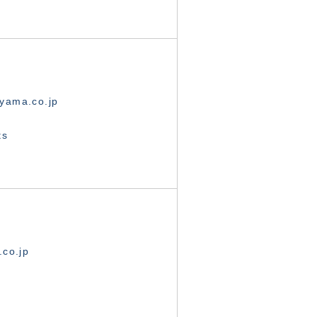
yama.co.jp
ts
.co.jp