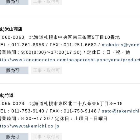
販売可
工事・取付可
(株)米山商店
〒060-0063 北海道札幌市中央区南三条西5丁目10番地
TEL：011-261-6656 / FAX：011-251-6682 /
makoto.s@yone
営業時間：9:00(8:30)〜17:00(17:30) / 定休日：日・祝・他
ttp://www.kanamonoten.com/sapporoshi-yoneyama/produc
販売可
工事・取付可
(株)竹道
〒065-0028 北海道札幌市東区北二十八条東5丁目3〜18
TEL：011-753-9140 / FAX：011-753-9148 /
sato@takemichi
営業時間：8:30〜17:30 / 定休日：土曜日・日曜日
ttp://www.takemichi.co.jp
販売可
工事・取付可