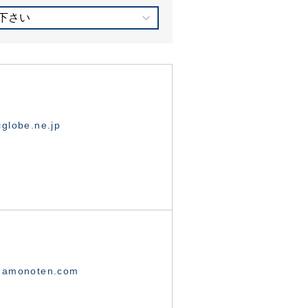
下さい
globe.ne.jp
namonoten.com