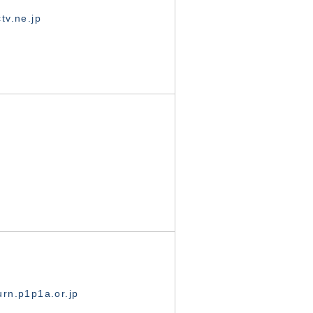
tv.ne.jp
rn.p1p1a.or.jp