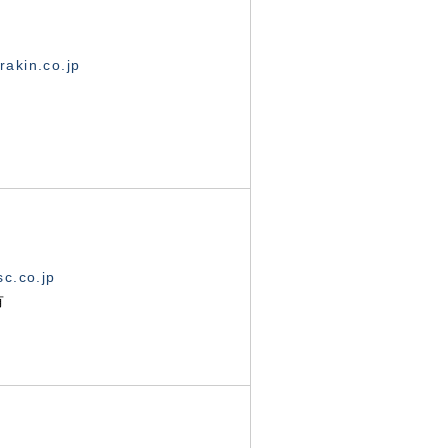
akin.co.jp
c.co.jp
有