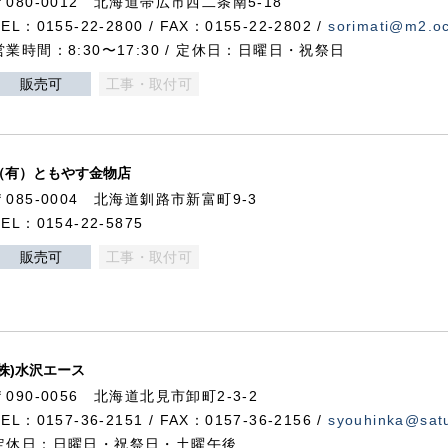
〒080-0012 北海道帯広市西二条南5-18
TEL：0155-22-2800 / FAX：0155-22-2802 /
sorimati@m2.oc
営業時間：8:30〜17:30 / 定休日：日曜日・祝祭日
販売可
工事・取付可
（有）ともやす金物店
〒085-0004 北海道釧路市新富町9-3
TEL：0154-22-5875
販売可
工事・取付可
(株)水沢エース
〒090-0056 北海道北見市卸町2-3-2
TEL：0157-36-2151 / FAX：0157-36-2156 /
syouhinka@satu
定休日：日曜日・祝祭日・土曜午後