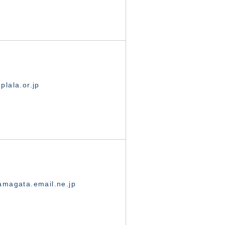
lala.or.jp
magata.email.ne.jp