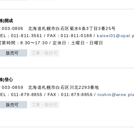
(株)開成
〒003-0806 北海道札幌市白石区菊水6条3丁目3番25号
TEL：011-811-3561 / FAX：011-811-0188 /
kaisei01@opal.pl
営業時間：8:30〜17:30 / 定休日：土曜日・日曜日
販売可
工事・取付可
(株)登心
〒003-0859 北海道札幌市白石区川北2293番地
TEL：011-879-8855 / FAX：011-879-8856 /
toshin@wine.pla
販売可
工事・取付可