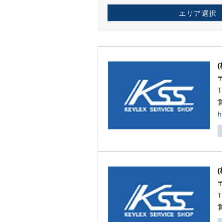
エリア選択
h