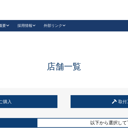
概要
採用情報
外部リンク
YouTube
Instagram
採用
キーレックスカタログ請求
の製品組み立て等
請求フォームはこちら
古代・古代NEO
レバーハンドル
Vi-Clear
古代・古代NEO
飾錠
導入事例一覧
抗ウイルス・抗菌製品
導入事例一覧
Facebook
LinkedIn
店舗一覧
00 / 1100から簡単に交換できるキーレックス4000を
日本ロック工業会
売開始しました。
外部サイト
く見る
例
ご購入
取付
長期住宅使用部材標準化推進協議会
外部サイト
以下から選択して