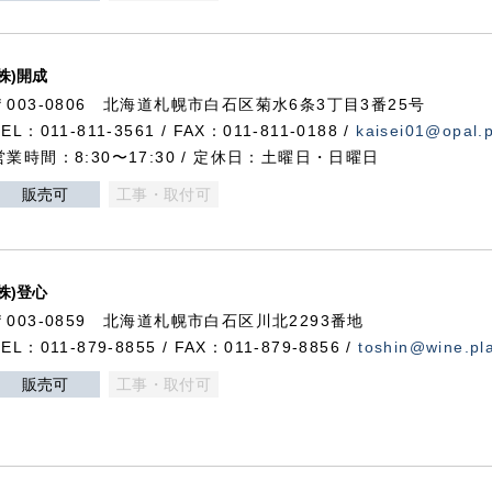
(株)開成
〒003-0806 北海道札幌市白石区菊水6条3丁目3番25号
TEL：011-811-3561 / FAX：011-811-0188 /
kaisei01@opal.pl
営業時間：8:30〜17:30 / 定休日：土曜日・日曜日
販売可
工事・取付可
(株)登心
〒003-0859 北海道札幌市白石区川北2293番地
TEL：011-879-8855 / FAX：011-879-8856 /
toshin@wine.pla
販売可
工事・取付可