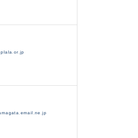
lala.or.jp
magata.email.ne.jp