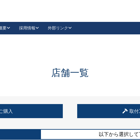
概要
採用情報
外部リンク
YouTube
Instagram
採用
キーレックスカタログ請求
の製品組み立て等
請求フォームはこちら
古代・古代NEO
レバーハンドル
Vi-Clear
古代・古代NEO
飾錠
導入事例一覧
抗ウイルス・抗菌製品
導入事例一覧
Facebook
LinkedIn
店舗一覧
00 / 1100から簡単に交換できるキーレックス4000を
日本ロック工業会
売開始しました。
外部サイト
く見る
例
ご購入
取付
長期住宅使用部材標準化推進協議会
外部サイト
以下から選択して