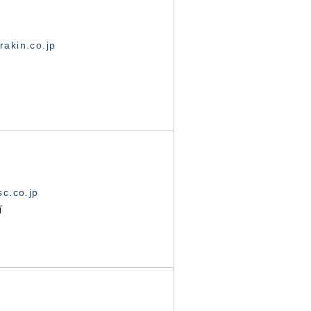
akin.co.jp
c.co.jp
有