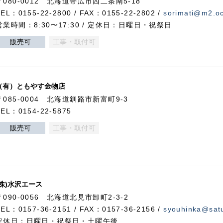
〒080-0012 北海道帯広市西二条南5-18
TEL：0155-22-2800 / FAX：0155-22-2802 /
sorimati@m2.oc
営業時間：8:30〜17:30 / 定休日：日曜日・祝祭日
販売可
工事・取付可
（有）ともやす金物店
〒085-0004 北海道釧路市新富町9-3
TEL：0154-22-5875
販売可
工事・取付可
(株)水沢エース
〒090-0056 北海道北見市卸町2-3-2
TEL：0157-36-2151 / FAX：0157-36-2156 /
syouhinka@satu
定休日：日曜日・祝祭日・土曜午後