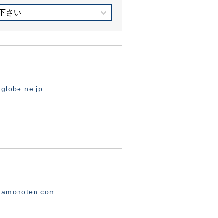
下さい
globe.ne.jp
namonoten.com