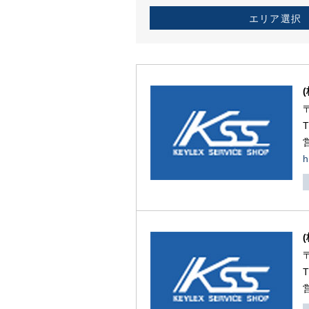
エリア選択
h