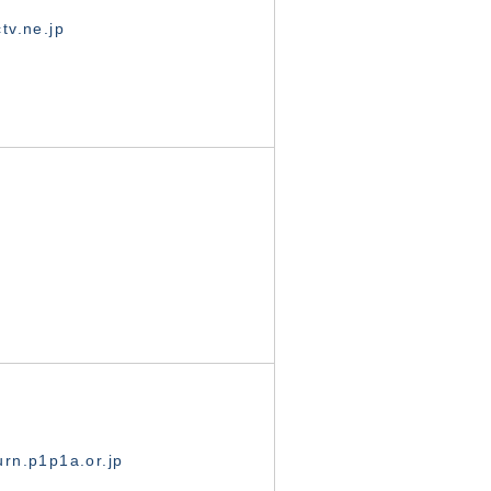
tv.ne.jp
rn.p1p1a.or.jp