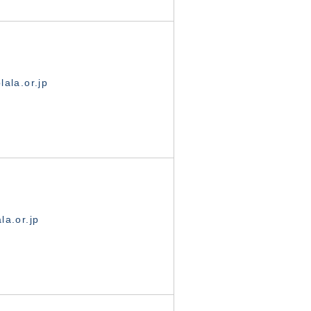
ala.or.jp
la.or.jp