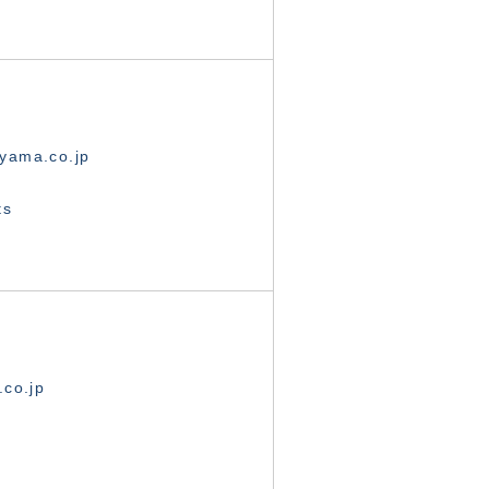
yama.co.jp
ts
.co.jp