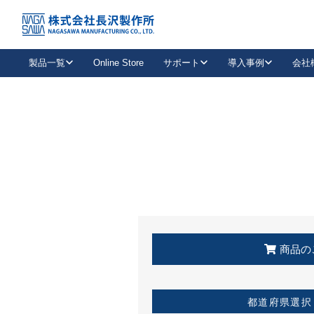
トップ
KSS加盟店・取扱店情報
店舗一覧
製品一覧
Online Store
サポート
導入事例
会社
新卒採用
会社情報
事業内容
中途採用
お問い合わせ
社会貢献活動
パート
2026年度採用情報
キャリア採用・専門職
メールフォームはこちら
工場で
キーレックス
レバーハンドル
キーレックス
機械式ボタン錠
室内用ドアハンドル
導入事例一覧
装
メールニュース
製品検索
お知らせ一覧
よくある質問（FAQ）
特集
簡単診断
教育機関
21
お客様に適したキーレックスをお探しいただけます。
廃番品情報
発
医療機関
品番から探す
取扱店情報
キーレックスを品番からお探しいただけます。
詳し
企業様採用事
商品の
お役立ち情報
都道府県選択