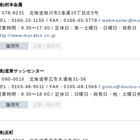
(株)村本金属
〒078-8231 北海道旭川市2条通15丁目左5号
TEL：0166-23-1155 / FAX：0166-35-3778 /
webmaster@mur
営業時間：8:30〜17:30 / 定休日：第一土曜日・日曜日・祝祭日
ttp://www.murakin.co.jp
販売可
工事・取付可
(株)道東サッシセンター
〒080-0010 北海道帯広市大通南31-56
TEL：0155-48-9511 / FAX：0155-48-1566 /
gotou@doutou-s
営業時間：8:30〜18:00 / 定休日：日曜日・祝祭日・他・土曜日
販売可
工事・取付可
(株)反町