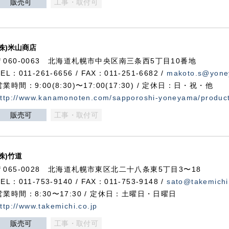
販売可
工事・取付可
(株)米山商店
〒060-0063 北海道札幌市中央区南三条西5丁目10番地
TEL：011-261-6656 / FAX：011-251-6682 /
makoto.s@yone
営業時間：9:00(8:30)〜17:00(17:30) / 定休日：日・祝・他
ttp://www.kanamonoten.com/sapporoshi-yoneyama/produc
販売可
工事・取付可
(株)竹道
〒065-0028 北海道札幌市東区北二十八条東5丁目3〜18
TEL：011-753-9140 / FAX：011-753-9148 /
sato@takemichi
営業時間：8:30〜17:30 / 定休日：土曜日・日曜日
ttp://www.takemichi.co.jp
販売可
工事・取付可