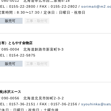
〒080-0012 北海道帯広市西二条南5-18
TEL：0155-22-2800 / FAX：0155-22-2802 /
sorimati@m2.oc
営業時間：8:30〜17:30 / 定休日：日曜日・祝祭日
販売可
工事・取付可
（有）ともやす金物店
〒085-0004 北海道釧路市新富町9-3
TEL：0154-22-5875
販売可
工事・取付可
(株)水沢エース
〒090-0056 北海道北見市卸町2-3-2
TEL：0157-36-2151 / FAX：0157-36-2156 /
syouhinka@satu
定休日：日曜日・祝祭日・土曜午後