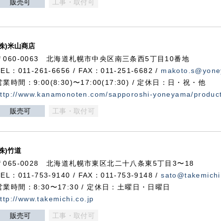
販売可
工事・取付可
(株)米山商店
〒060-0063 北海道札幌市中央区南三条西5丁目10番地
TEL：011-261-6656 / FAX：011-251-6682 /
makoto.s@yone
営業時間：9:00(8:30)〜17:00(17:30) / 定休日：日・祝・他
ttp://www.kanamonoten.com/sapporoshi-yoneyama/produc
販売可
工事・取付可
(株)竹道
〒065-0028 北海道札幌市東区北二十八条東5丁目3〜18
TEL：011-753-9140 / FAX：011-753-9148 /
sato@takemichi
営業時間：8:30〜17:30 / 定休日：土曜日・日曜日
ttp://www.takemichi.co.jp
販売可
工事・取付可