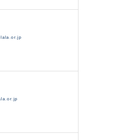
ala.or.jp
la.or.jp