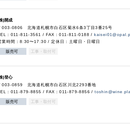
(株)開成
〒003-0806 北海道札幌市白石区菊水6条3丁目3番25号
TEL：011-811-3561 / FAX：011-811-0188 /
kaisei01@opal.pl
営業時間：8:30〜17:30 / 定休日：土曜日・日曜日
販売可
工事・取付可
(株)登心
〒003-0859 北海道札幌市白石区川北2293番地
TEL：011-879-8855 / FAX：011-879-8856 /
toshin@wine.pla
販売可
工事・取付可