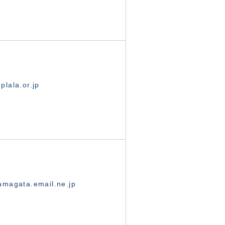
lala.or.jp
magata.email.ne.jp