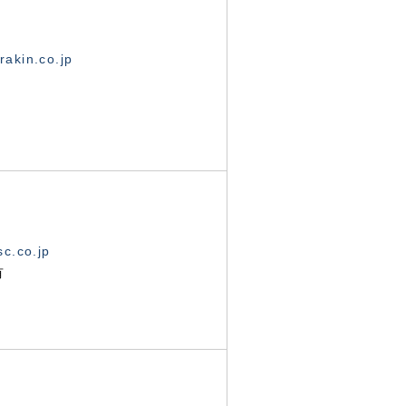
akin.co.jp
c.co.jp
有