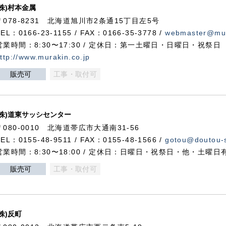
(株)村本金属
〒078-8231 北海道旭川市2条通15丁目左5号
TEL：0166-23-1155 / FAX：0166-35-3778 /
webmaster@mur
営業時間：8:30〜17:30 / 定休日：第一土曜日・日曜日・祝祭日
ttp://www.murakin.co.jp
販売可
工事・取付可
(株)道東サッシセンター
〒080-0010 北海道帯広市大通南31-56
TEL：0155-48-9511 / FAX：0155-48-1566 /
gotou@doutou-s
営業時間：8:30〜18:00 / 定休日：日曜日・祝祭日・他・土曜日
販売可
工事・取付可
(株)反町