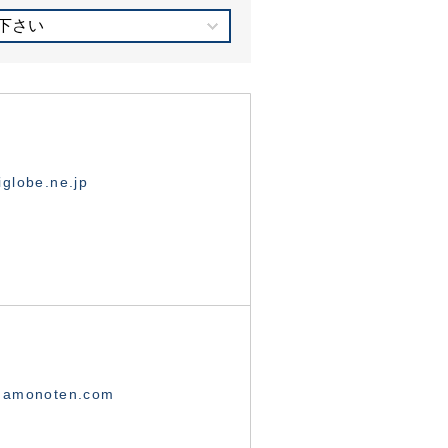
下さい
globe.ne.jp
namonoten.com