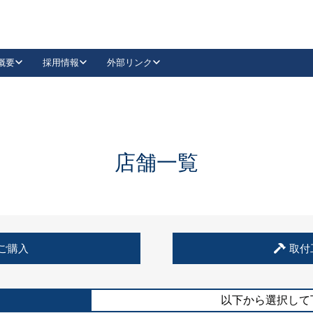
概要
採用情報
外部リンク
YouTube
Instagram
採用
キーレックスカタログ請求
の製品組み立て等
請求フォームはこちら
古代・古代NEO
レバーハンドル
Vi-Clear
古代・古代NEO
飾錠
導入事例一覧
抗ウイルス・抗菌製品
導入事例一覧
Facebook
LinkedIn
店舗一覧
00 / 1100から簡単に交換できるキーレックス4000を
日本ロック工業会
売開始しました。
外部サイト
く見る
例
ご購入
取付
長期住宅使用部材標準化推進協議会
外部サイト
以下から選択して