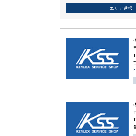
エリア選択
h