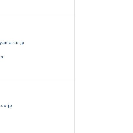
yama.co.jp
ts
.co.jp