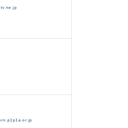
tv.ne.jp
rn.p1p1a.or.jp