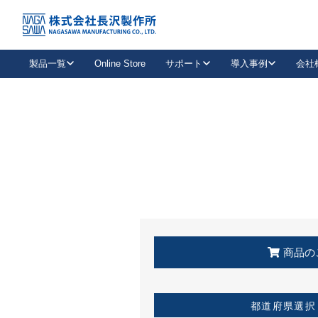
トップ
KSS加盟店・取扱店情報
店舗一覧
製品一覧
Online Store
サポート
導入事例
会社
新卒採用
会社情報
事業内容
中途採用
お問い合わせ
社会貢献活動
パート
2026年度採用情報
キャリア採用・専門職
メールフォームはこちら
工場で
キーレックス
レバーハンドル
キーレックス
機械式ボタン錠
室内用ドアハンドル
導入事例一覧
装
メールニュース
製品検索
お知らせ一覧
よくある質問（FAQ）
特集
簡単診断
教育機関
21
お客様に適したキーレックスをお探しいただけます。
廃番品情報
発
医療機関
品番から探す
取扱店情報
キーレックスを品番からお探しいただけます。
詳し
企業様採用事
商品の
お役立ち情報
都道府県選択