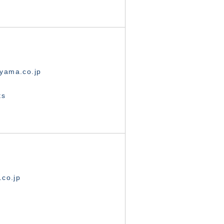
yama.co.jp
ts
.co.jp