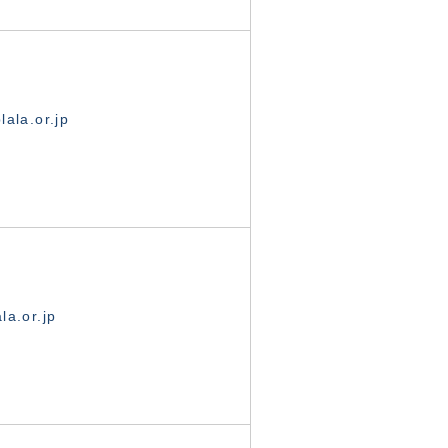
ala.or.jp
la.or.jp