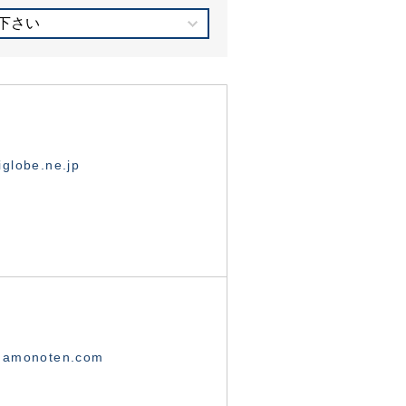
下さい
globe.ne.jp
namonoten.com