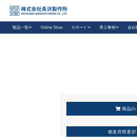
トップ
KSS加盟店・取扱店情報
店舗一覧
製品一覧
Online Store
サポート
導入事例
会社
新卒採用
会社情報
事業内容
中途採用
お問い合わせ
社会貢献活動
パート
2026年度採用情報
キャリア採用・専門職
メールフォームはこちら
工場で
キーレックス
レバーハンドル
キーレックス
機械式ボタン錠
室内用ドアハンドル
導入事例一覧
装
メールニュース
製品検索
お知らせ一覧
よくある質問（FAQ）
特集
簡単診断
教育機関
21
お客様に適したキーレックスをお探しいただけます。
廃番品情報
発
医療機関
品番から探す
取扱店情報
キーレックスを品番からお探しいただけます。
詳し
企業様採用事
商品の
お役立ち情報
都道府県選択