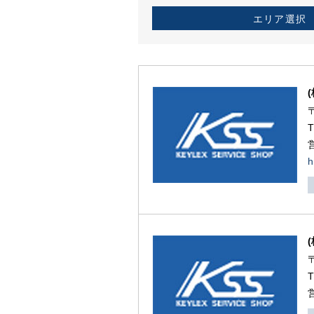
エリア選択
h