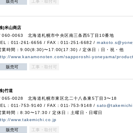
販売可
工事・取付可
(株)米山商店
〒060-0063 北海道札幌市中央区南三条西5丁目10番地
TEL：011-261-6656 / FAX：011-251-6682 /
makoto.s@yone
営業時間：9:00(8:30)〜17:00(17:30) / 定休日：日・祝・他
ttp://www.kanamonoten.com/sapporoshi-yoneyama/produc
販売可
工事・取付可
(株)竹道
〒065-0028 北海道札幌市東区北二十八条東5丁目3〜18
TEL：011-753-9140 / FAX：011-753-9148 /
sato@takemichi
営業時間：8:30〜17:30 / 定休日：土曜日・日曜日
ttp://www.takemichi.co.jp
販売可
工事・取付可