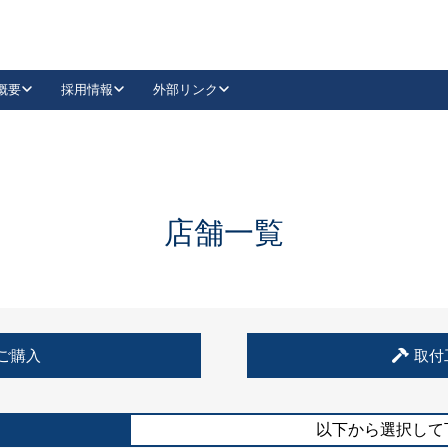
概要
採用情報
外部リンク
YouTube
Instagram
採用
キーレックスカタログ請求
の製品組み立て等
請求フォームはこちら
古代・古代NEO
レバーハンドル
Vi-Clear
古代・古代NEO
飾錠
導入事例一覧
抗ウイルス・抗菌製品
導入事例一覧
Facebook
LinkedIn
店舗一覧
00 / 1100から簡単に交換できるキーレックス4000を
日本ロック工業会
売開始しました。
外部サイト
く見る
例
ご購入
取付
長期住宅使用部材標準化推進協議会
外部サイト
以下から選択して