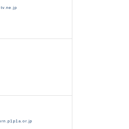
tv.ne.jp
rn.p1p1a.or.jp