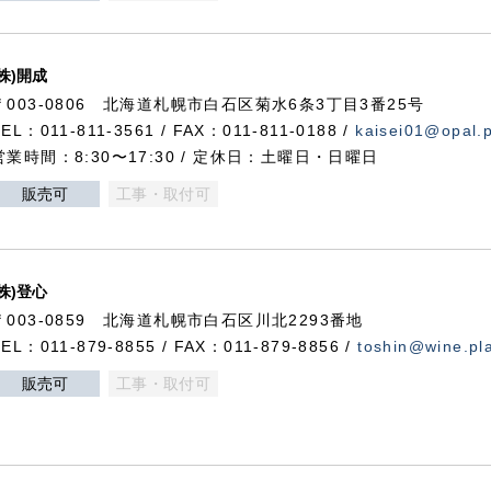
(株)開成
〒003-0806 北海道札幌市白石区菊水6条3丁目3番25号
TEL：011-811-3561 / FAX：011-811-0188 /
kaisei01@opal.pl
営業時間：8:30〜17:30 / 定休日：土曜日・日曜日
販売可
工事・取付可
(株)登心
〒003-0859 北海道札幌市白石区川北2293番地
TEL：011-879-8855 / FAX：011-879-8856 /
toshin@wine.pla
販売可
工事・取付可