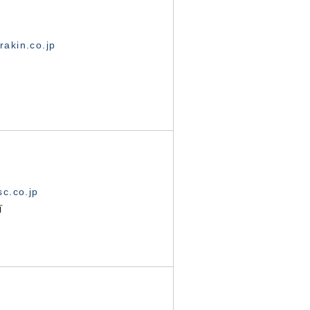
akin.co.jp
c.co.jp
有