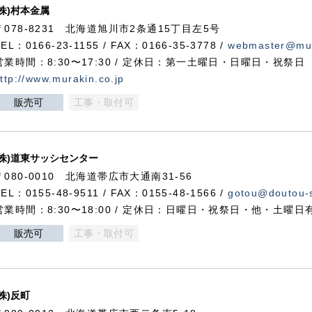
(株)村本金属
〒078-8231 北海道旭川市2条通15丁目左5号
TEL：0166-23-1155 / FAX：0166-35-3778 /
webmaster@mur
営業時間：8:30〜17:30 / 定休日：第一土曜日・日曜日・祝祭日
ttp://www.murakin.co.jp
販売可
工事・取付可
(株)道東サッシセンター
〒080-0010 北海道帯広市大通南31-56
TEL：0155-48-9511 / FAX：0155-48-1566 /
gotou@doutou-s
営業時間：8:30〜18:00 / 定休日：日曜日・祝祭日・他・土曜日
販売可
工事・取付可
(株)反町