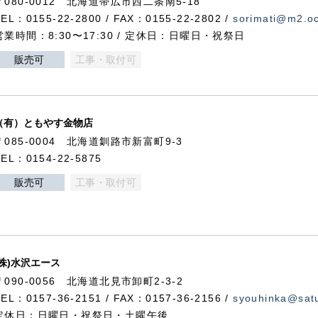
〒080-0012 北海道帯広市西二条南5-18
TEL：0155-22-2800 / FAX：0155-22-2802 /
sorimati@m2.oc
営業時間：8:30〜17:30 / 定休日：日曜日・祝祭日
販売可
工事・取付可
（有）ともやす金物店
〒085-0004 北海道釧路市新富町9-3
TEL：0154-22-5875
販売可
工事・取付可
(株)水沢エース
〒090-0056 北海道北見市卸町2-3-2
TEL：0157-36-2151 / FAX：0157-36-2156 /
syouhinka@satu
定休日：日曜日・祝祭日・土曜午後