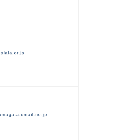
lala.or.jp
magata.email.ne.jp