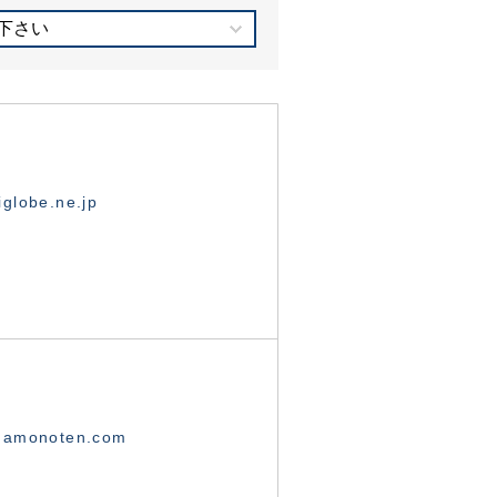
下さい
globe.ne.jp
namonoten.com