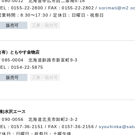
〒080-0012 北海道帯広市西二条南5-18
TEL：0155-22-2800 / FAX：0155-22-2802 /
sorimati@m2.oc
営業時間：8:30〜17:30 / 定休日：日曜日・祝祭日
販売可
工事・取付可
（有）ともやす金物店
〒085-0004 北海道釧路市新富町9-3
TEL：0154-22-5875
販売可
工事・取付可
(株)水沢エース
〒090-0056 北海道北見市卸町2-3-2
TEL：0157-36-2151 / FAX：0157-36-2156 /
syouhinka@satu
定休日：日曜日・祝祭日・土曜午後