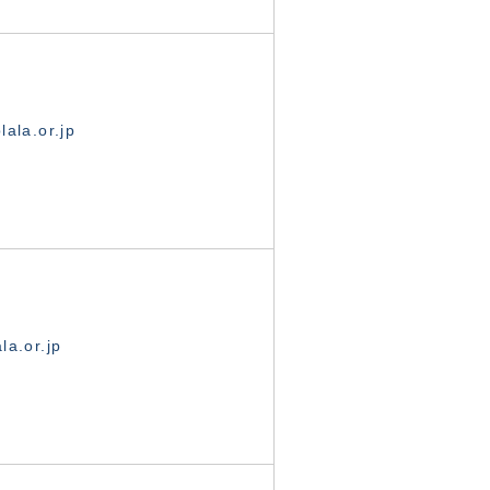
ala.or.jp
la.or.jp