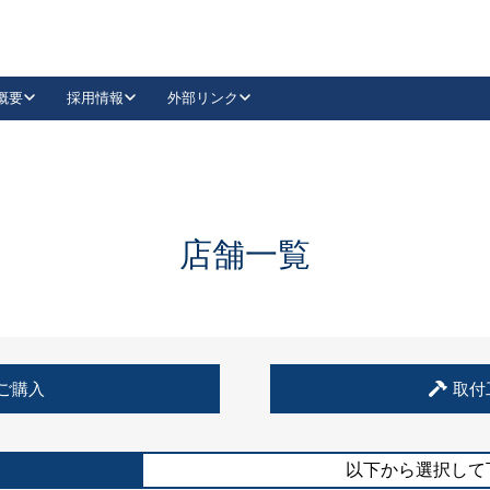
概要
採用情報
外部リンク
YouTube
Instagram
採用
キーレックスカタログ請求
の製品組み立て等
請求フォームはこちら
古代・古代NEO
レバーハンドル
Vi-Clear
古代・古代NEO
飾錠
導入事例一覧
抗ウイルス・抗菌製品
導入事例一覧
Facebook
LinkedIn
店舗一覧
00 / 1100から簡単に交換できるキーレックス4000を
日本ロック工業会
売開始しました。
外部サイト
く見る
例
ご購入
取付
長期住宅使用部材標準化推進協議会
外部サイト
以下から選択して