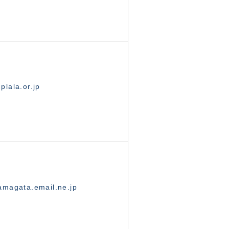
lala.or.jp
magata.email.ne.jp