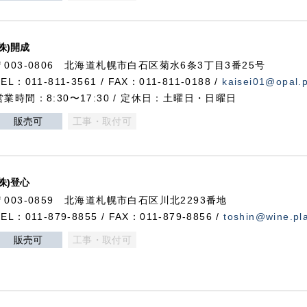
(株)開成
〒003-0806 北海道札幌市白石区菊水6条3丁目3番25号
TEL：011-811-3561 / FAX：011-811-0188 /
kaisei01@opal.pl
営業時間：8:30〜17:30 / 定休日：土曜日・日曜日
販売可
工事・取付可
(株)登心
〒003-0859 北海道札幌市白石区川北2293番地
TEL：011-879-8855 / FAX：011-879-8856 /
toshin@wine.pla
販売可
工事・取付可