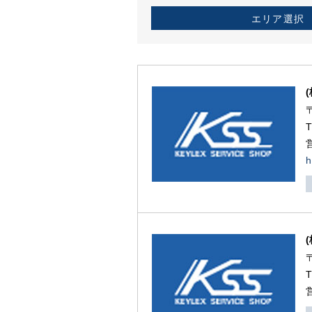
エリア選択
h