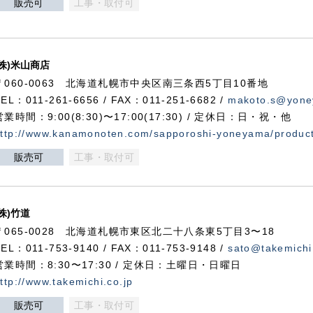
販売可
工事・取付可
(株)米山商店
〒060-0063 北海道札幌市中央区南三条西5丁目10番地
TEL：011-261-6656 / FAX：011-251-6682 /
makoto.s@yone
営業時間：9:00(8:30)〜17:00(17:30) / 定休日：日・祝・他
ttp://www.kanamonoten.com/sapporoshi-yoneyama/produc
販売可
工事・取付可
(株)竹道
〒065-0028 北海道札幌市東区北二十八条東5丁目3〜18
TEL：011-753-9140 / FAX：011-753-9148 /
sato@takemichi
営業時間：8:30〜17:30 / 定休日：土曜日・日曜日
ttp://www.takemichi.co.jp
販売可
工事・取付可