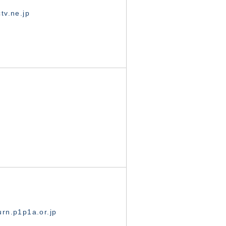
tv.ne.jp
rn.p1p1a.or.jp