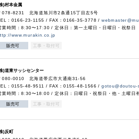
(株)村本金属
〒078-8231 北海道旭川市2条通15丁目左5号
TEL：0166-23-1155 / FAX：0166-35-3778 /
webmaster@mur
営業時間：8:30〜17:30 / 定休日：第一土曜日・日曜日・祝祭日
ttp://www.murakin.co.jp
販売可
工事・取付可
(株)道東サッシセンター
〒080-0010 北海道帯広市大通南31-56
TEL：0155-48-9511 / FAX：0155-48-1566 /
gotou@doutou-s
営業時間：8:30〜18:00 / 定休日：日曜日・祝祭日・他・土曜日
販売可
工事・取付可
(株)反町