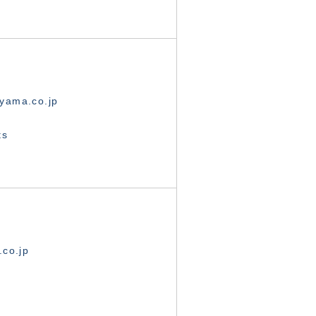
yama.co.jp
ts
.co.jp