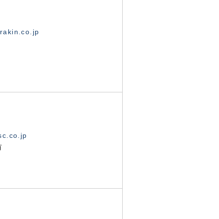
akin.co.jp
c.co.jp
有