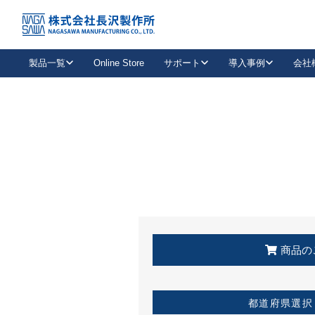
トップ
KSS加盟店・取扱店情報
店舗一覧
製品一覧
Online Store
サポート
導入事例
会社
新卒採用
会社情報
事業内容
中途採用
お問い合わせ
社会貢献活動
パート
2026年度採用情報
キャリア採用・専門職
メールフォームはこちら
工場で
キーレックス
レバーハンドル
キーレックス
機械式ボタン錠
室内用ドアハンドル
導入事例一覧
装
メールニュース
製品検索
お知らせ一覧
よくある質問（FAQ）
特集
簡単診断
教育機関
21
お客様に適したキーレックスをお探しいただけます。
廃番品情報
発
医療機関
品番から探す
取扱店情報
キーレックスを品番からお探しいただけます。
詳し
企業様採用事
商品の
お役立ち情報
都道府県選択