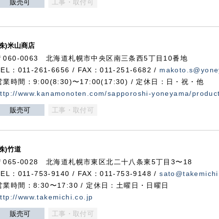
販売可
工事・取付可
(株)米山商店
〒060-0063 北海道札幌市中央区南三条西5丁目10番地
TEL：011-261-6656 / FAX：011-251-6682 /
makoto.s@yone
営業時間：9:00(8:30)〜17:00(17:30) / 定休日：日・祝・他
ttp://www.kanamonoten.com/sapporoshi-yoneyama/produc
販売可
工事・取付可
(株)竹道
〒065-0028 北海道札幌市東区北二十八条東5丁目3〜18
TEL：011-753-9140 / FAX：011-753-9148 /
sato@takemichi
営業時間：8:30〜17:30 / 定休日：土曜日・日曜日
ttp://www.takemichi.co.jp
販売可
工事・取付可