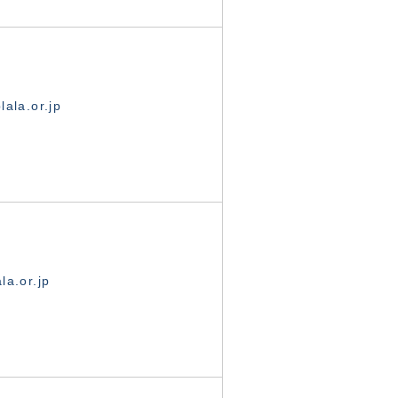
ala.or.jp
la.or.jp