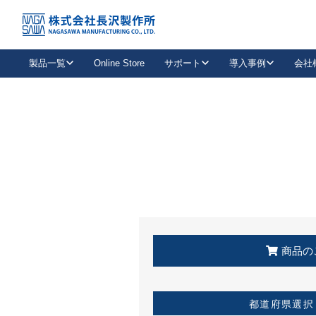
トップ
KSS加盟店・取扱店情報
店舗一覧
製品一覧
Online Store
サポート
導入事例
会社
新卒採用
会社情報
事業内容
中途採用
お問い合わせ
社会貢献活動
パート
2026年度採用情報
キャリア採用・専門職
メールフォームはこちら
工場で
キーレックス
レバーハンドル
キーレックス
機械式ボタン錠
室内用ドアハンドル
導入事例一覧
装
メールニュース
製品検索
お知らせ一覧
よくある質問（FAQ）
特集
簡単診断
教育機関
21
お客様に適したキーレックスをお探しいただけます。
廃番品情報
発
医療機関
品番から探す
取扱店情報
キーレックスを品番からお探しいただけます。
詳し
企業様採用事
商品の
お役立ち情報
都道府県選択