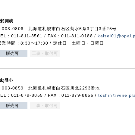
(株)開成
〒003-0806 北海道札幌市白石区菊水6条3丁目3番25号
TEL：011-811-3561 / FAX：011-811-0188 /
kaisei01@opal.pl
営業時間：8:30〜17:30 / 定休日：土曜日・日曜日
販売可
工事・取付可
(株)登心
〒003-0859 北海道札幌市白石区川北2293番地
TEL：011-879-8855 / FAX：011-879-8856 /
toshin@wine.pla
販売可
工事・取付可