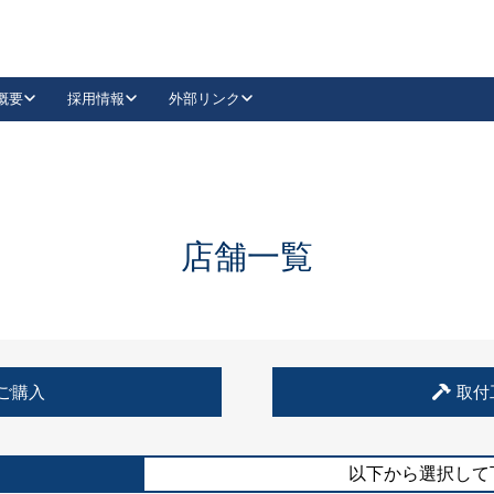
概要
採用情報
外部リンク
YouTube
Instagram
採用
キーレックスカタログ請求
の製品組み立て等
請求フォームはこちら
古代・古代NEO
レバーハンドル
Vi-Clear
古代・古代NEO
飾錠
導入事例一覧
抗ウイルス・抗菌製品
導入事例一覧
Facebook
LinkedIn
店舗一覧
00 / 1100から簡単に交換できるキーレックス4000を
日本ロック工業会
売開始しました。
外部サイト
く見る
例
ご購入
取付
長期住宅使用部材標準化推進協議会
外部サイト
以下から選択して