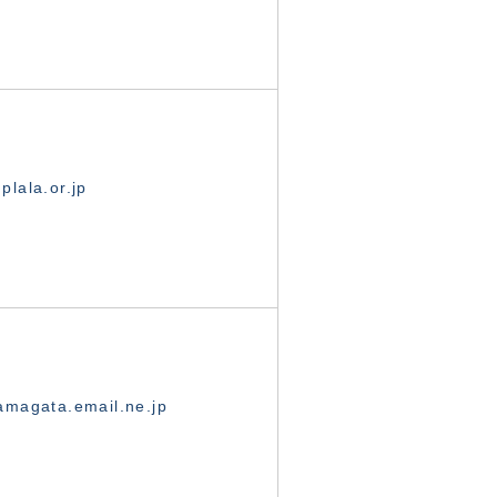
lala.or.jp
magata.email.ne.jp