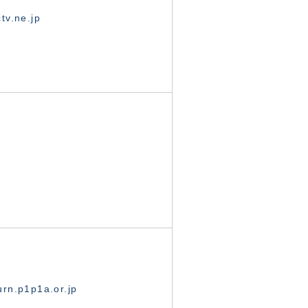
tv.ne.jp
rn.p1p1a.or.jp