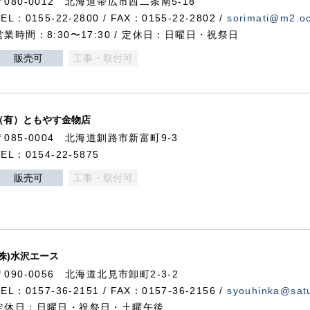
〒080-0012 北海道帯広市西二条南5-18
TEL：0155-22-2800 / FAX：0155-22-2802 /
sorimati@m2.oc
営業時間：8:30〜17:30 / 定休日：日曜日・祝祭日
販売可
工事・取付可
（有）ともやす金物店
〒085-0004 北海道釧路市新富町9-3
TEL：0154-22-5875
販売可
工事・取付可
(株)水沢エース
〒090-0056 北海道北見市卸町2-3-2
TEL：0157-36-2151 / FAX：0157-36-2156 /
syouhinka@satu
定休日：日曜日・祝祭日・土曜午後