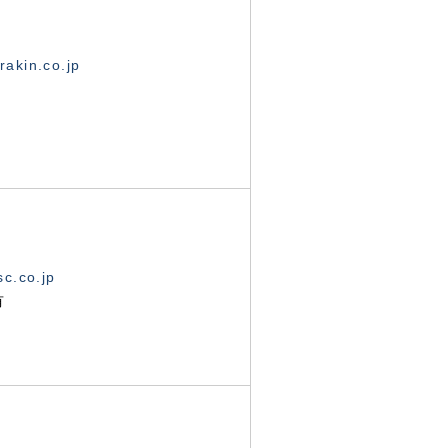
akin.co.jp
c.co.jp
有