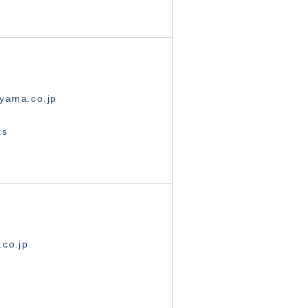
yama.co.jp
ts
.co.jp