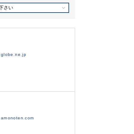
下さい
globe.ne.jp
namonoten.com