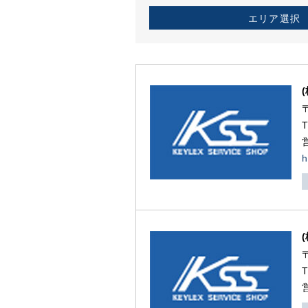
エリア選択
h