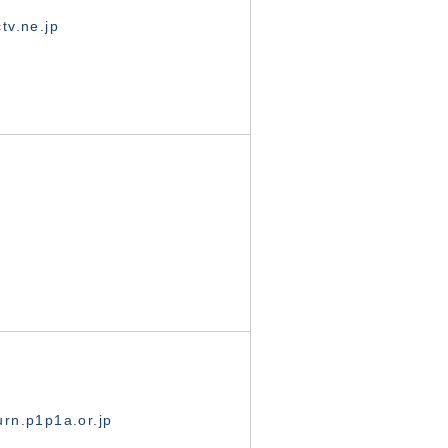
tv.ne.jp
rn.p1p1a.or.jp