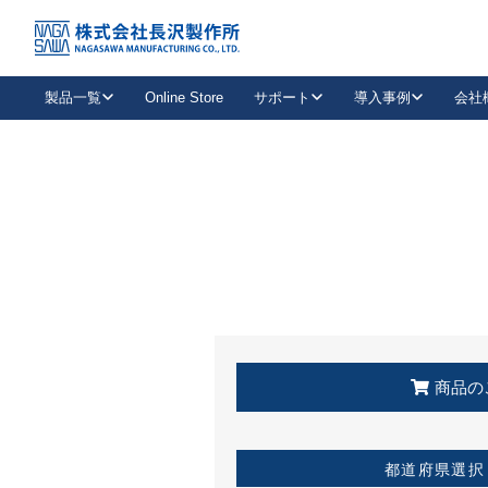
トップ
KSS加盟店・取扱店情報
店舗一覧
製品一覧
Online Store
サポート
導入事例
会社
新卒採用
会社情報
事業内容
中途採用
お問い合わせ
社会貢献活動
パート
2026年度採用情報
キャリア採用・専門職
メールフォームはこちら
工場で
キーレックス
レバーハンドル
キーレックス
機械式ボタン錠
室内用ドアハンドル
導入事例一覧
装
メールニュース
製品検索
お知らせ一覧
よくある質問（FAQ）
特集
簡単診断
教育機関
21
お客様に適したキーレックスをお探しいただけます。
廃番品情報
発
医療機関
品番から探す
取扱店情報
キーレックスを品番からお探しいただけます。
詳し
企業様採用事
商品の
お役立ち情報
都道府県選択