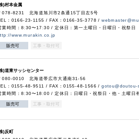
(株)村本金属
〒078-8231 北海道旭川市2条通15丁目左5号
TEL：0166-23-1155 / FAX：0166-35-3778 /
webmaster@mur
営業時間：8:30〜17:30 / 定休日：第一土曜日・日曜日・祝祭日
ttp://www.murakin.co.jp
販売可
工事・取付可
(株)道東サッシセンター
〒080-0010 北海道帯広市大通南31-56
TEL：0155-48-9511 / FAX：0155-48-1566 /
gotou@doutou-s
営業時間：8:30〜18:00 / 定休日：日曜日・祝祭日・他・土曜日
販売可
工事・取付可
(株)反町