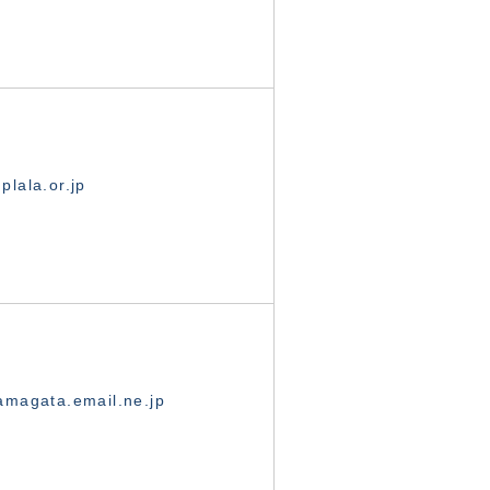
lala.or.jp
magata.email.ne.jp