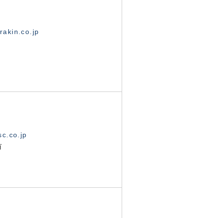
akin.co.jp
c.co.jp
有