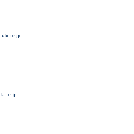
ala.or.jp
la.or.jp