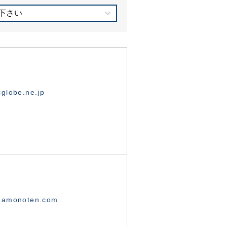
下さい
globe.ne.jp
namonoten.com