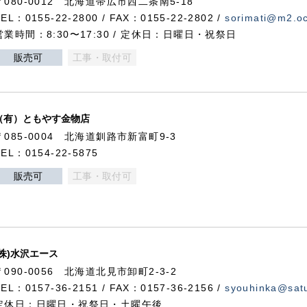
〒080-0012 北海道帯広市西二条南5-18
TEL：0155-22-2800 / FAX：0155-22-2802 /
sorimati@m2.oc
営業時間：8:30〜17:30 / 定休日：日曜日・祝祭日
販売可
工事・取付可
（有）ともやす金物店
〒085-0004 北海道釧路市新富町9-3
TEL：0154-22-5875
販売可
工事・取付可
(株)水沢エース
〒090-0056 北海道北見市卸町2-3-2
TEL：0157-36-2151 / FAX：0157-36-2156 /
syouhinka@satu
定休日：日曜日・祝祭日・土曜午後