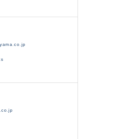
yama.co.jp
ts
.co.jp