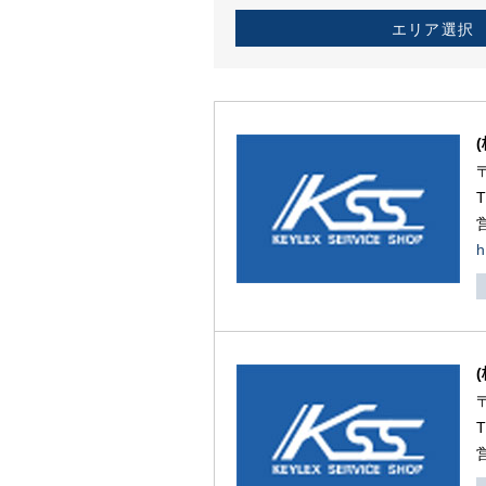
エリア選択
h