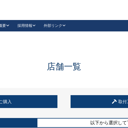
概要
採用情報
外部リンク
YouTube
Instagram
採用
キーレックスカタログ請求
の製品組み立て等
請求フォームはこちら
古代・古代NEO
レバーハンドル
Vi-Clear
古代・古代NEO
飾錠
導入事例一覧
抗ウイルス・抗菌製品
導入事例一覧
Facebook
LinkedIn
店舗一覧
00 / 1100から簡単に交換できるキーレックス4000を
日本ロック工業会
売開始しました。
外部サイト
く見る
例
ご購入
取付
長期住宅使用部材標準化推進協議会
外部サイト
以下から選択して