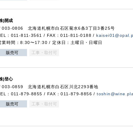
(株)開成
〒003-0806 北海道札幌市白石区菊水6条3丁目3番25号
TEL：011-811-3561 / FAX：011-811-0188 /
kaisei01@opal.pl
営業時間：8:30〜17:30 / 定休日：土曜日・日曜日
販売可
工事・取付可
(株)登心
〒003-0859 北海道札幌市白石区川北2293番地
TEL：011-879-8855 / FAX：011-879-8856 /
toshin@wine.pla
販売可
工事・取付可