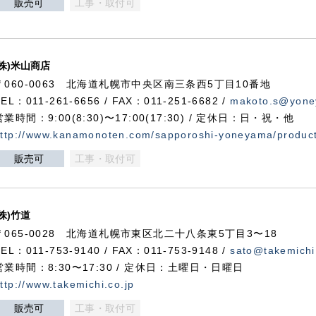
販売可
工事・取付可
(株)米山商店
〒060-0063 北海道札幌市中央区南三条西5丁目10番地
TEL：011-261-6656 / FAX：011-251-6682 /
makoto.s@yone
営業時間：9:00(8:30)〜17:00(17:30) / 定休日：日・祝・他
ttp://www.kanamonoten.com/sapporoshi-yoneyama/produc
販売可
工事・取付可
(株)竹道
〒065-0028 北海道札幌市東区北二十八条東5丁目3〜18
TEL：011-753-9140 / FAX：011-753-9148 /
sato@takemichi
営業時間：8:30〜17:30 / 定休日：土曜日・日曜日
ttp://www.takemichi.co.jp
販売可
工事・取付可