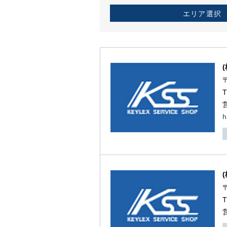
エリア選択
h