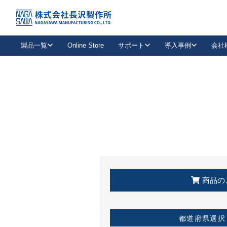
トップ
KSS加盟店・取扱店情報
店舗一覧
製品一覧
Online Store
サポート
導入事例
会社
新卒採用
会社情報
事業内容
中途採用
お問い合わせ
社会貢献活動
パート
2026年度採用情報
キャリア採用・専門職
メールフォームはこちら
工場で
キーレックス
レバーハンドル
キーレックス
機械式ボタン錠
室内用ドアハンドル
導入事例一覧
装
メールニュース
製品検索
お知らせ一覧
よくある質問（FAQ）
特集
簡単診断
教育機関
21
お客様に適したキーレックスをお探しいただけます。
廃番品情報
発
医療機関
品番から探す
取扱店情報
キーレックスを品番からお探しいただけます。
詳し
企業様採用事
商品の
お役立ち情報
都道府県選択