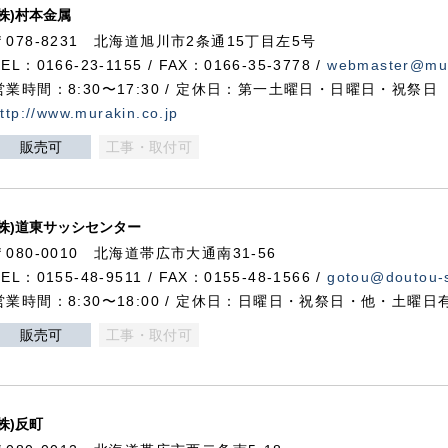
(株)村本金属
〒078-8231 北海道旭川市2条通15丁目左5号
TEL：0166-23-1155 / FAX：0166-35-3778 /
webmaster@mur
営業時間：8:30〜17:30 / 定休日：第一土曜日・日曜日・祝祭日
ttp://www.murakin.co.jp
販売可
工事・取付可
(株)道東サッシセンター
〒080-0010 北海道帯広市大通南31-56
TEL：0155-48-9511 / FAX：0155-48-1566 /
gotou@doutou-s
営業時間：8:30〜18:00 / 定休日：日曜日・祝祭日・他・土曜日
販売可
工事・取付可
(株)反町