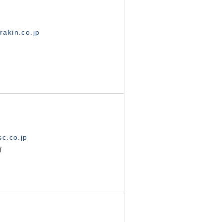
akin.co.jp
c.co.jp
有