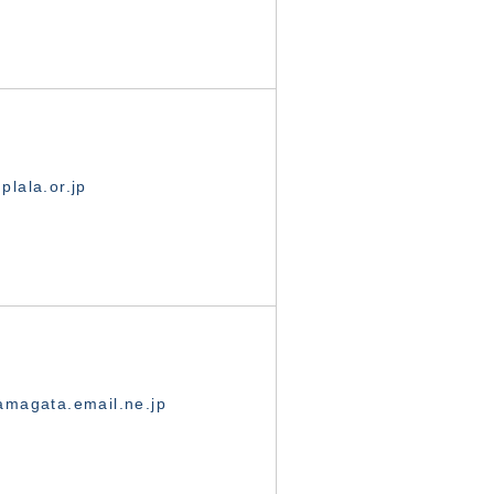
lala.or.jp
magata.email.ne.jp