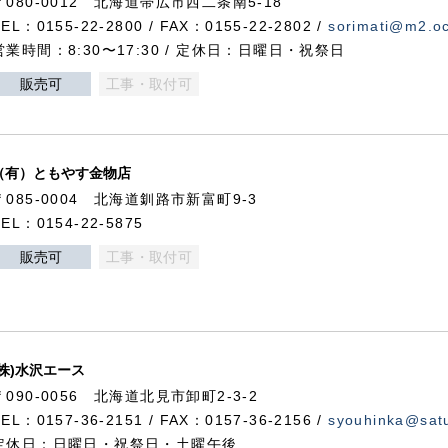
〒080-0012 北海道帯広市西二条南5-18
TEL：0155-22-2800 / FAX：0155-22-2802 /
sorimati@m2.oc
営業時間：8:30〜17:30 / 定休日：日曜日・祝祭日
販売可
工事・取付可
（有）ともやす金物店
〒085-0004 北海道釧路市新富町9-3
TEL：0154-22-5875
販売可
工事・取付可
(株)水沢エース
〒090-0056 北海道北見市卸町2-3-2
TEL：0157-36-2151 / FAX：0157-36-2156 /
syouhinka@satu
定休日：日曜日・祝祭日・土曜午後