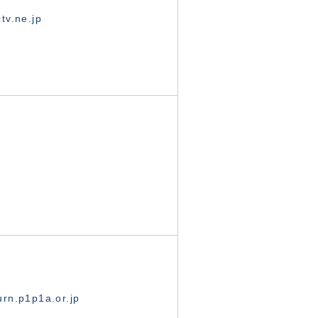
tv.ne.jp
rn.p1p1a.or.jp