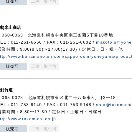
販売可
工事・取付可
(株)米山商店
〒060-0063 北海道札幌市中央区南三条西5丁目10番地
TEL：011-261-6656 / FAX：011-251-6682 /
makoto.s@yone
営業時間：9:00(8:30)〜17:00(17:30) / 定休日：日・祝・他
ttp://www.kanamonoten.com/sapporoshi-yoneyama/produc
販売可
工事・取付可
(株)竹道
〒065-0028 北海道札幌市東区北二十八条東5丁目3〜18
TEL：011-753-9140 / FAX：011-753-9148 /
sato@takemichi
営業時間：8:30〜17:30 / 定休日：土曜日・日曜日
ttp://www.takemichi.co.jp
販売可
工事・取付可