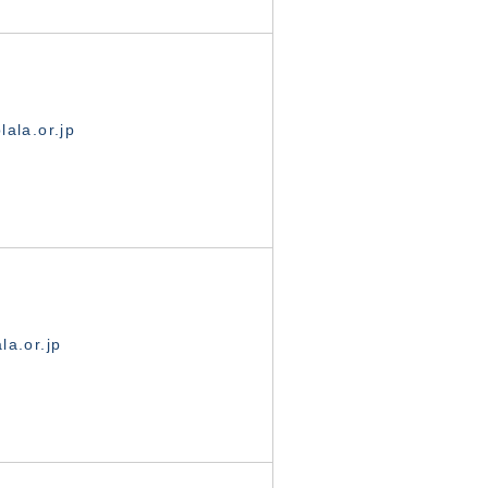
ala.or.jp
la.or.jp