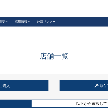
概要
採用情報
外部リンク
YouTube
Instagram
採用
キーレックスカタログ請求
の製品組み立て等
請求フォームはこちら
古代・古代NEO
レバーハンドル
Vi-Clear
古代・古代NEO
飾錠
導入事例一覧
抗ウイルス・抗菌製品
導入事例一覧
Facebook
LinkedIn
店舗一覧
00 / 1100から簡単に交換できるキーレックス4000を
日本ロック工業会
売開始しました。
外部サイト
く見る
例
ご購入
取付
長期住宅使用部材標準化推進協議会
外部サイト
以下から選択して