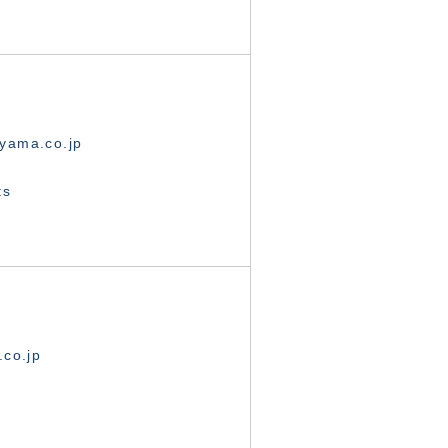
yama.co.jp
ts
.co.jp