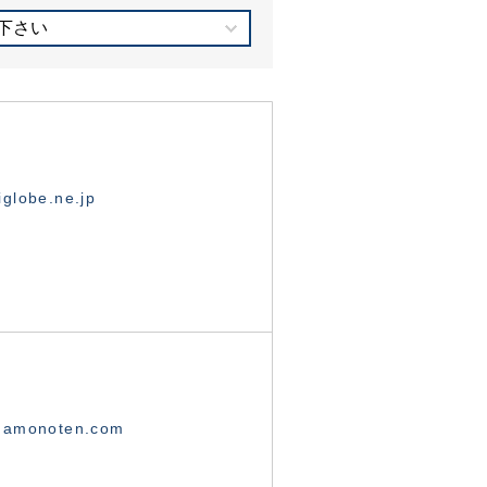
下さい
globe.ne.jp
namonoten.com