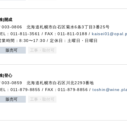
(株)開成
〒003-0806 北海道札幌市白石区菊水6条3丁目3番25号
TEL：011-811-3561 / FAX：011-811-0188 /
kaisei01@opal.pl
営業時間：8:30〜17:30 / 定休日：土曜日・日曜日
販売可
工事・取付可
(株)登心
〒003-0859 北海道札幌市白石区川北2293番地
TEL：011-879-8855 / FAX：011-879-8856 /
toshin@wine.pla
販売可
工事・取付可