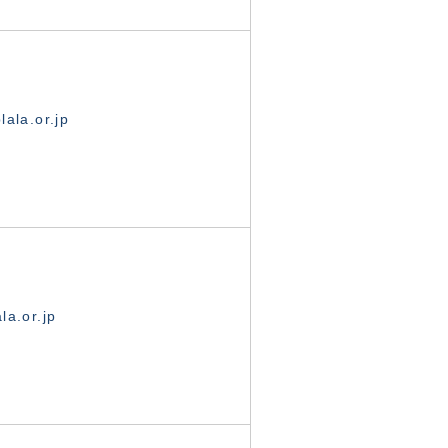
ala.or.jp
la.or.jp