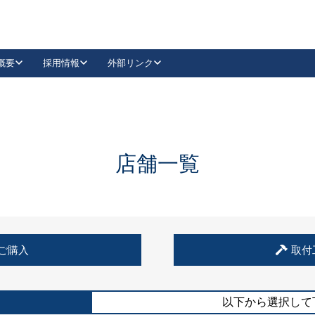
概要
採用情報
外部リンク
YouTube
Instagram
採用
キーレックスカタログ請求
の製品組み立て等
請求フォームはこちら
古代・古代NEO
レバーハンドル
Vi-Clear
古代・古代NEO
飾錠
導入事例一覧
抗ウイルス・抗菌製品
導入事例一覧
Facebook
LinkedIn
店舗一覧
00 / 1100から簡単に交換できるキーレックス4000を
日本ロック工業会
売開始しました。
外部サイト
く見る
例
ご購入
取付
長期住宅使用部材標準化推進協議会
外部サイト
以下から選択して