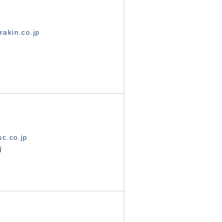
akin.co.jp
c.co.jp
有