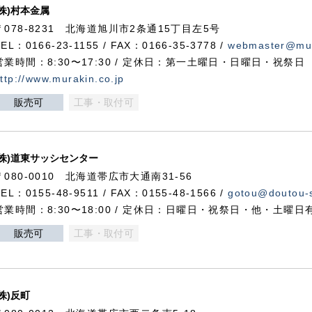
(株)村本金属
〒078-8231 北海道旭川市2条通15丁目左5号
TEL：0166-23-1155 / FAX：0166-35-3778 /
webmaster@mur
営業時間：8:30〜17:30 / 定休日：第一土曜日・日曜日・祝祭日
ttp://www.murakin.co.jp
販売可
工事・取付可
(株)道東サッシセンター
〒080-0010 北海道帯広市大通南31-56
TEL：0155-48-9511 / FAX：0155-48-1566 /
gotou@doutou-s
営業時間：8:30〜18:00 / 定休日：日曜日・祝祭日・他・土曜日
販売可
工事・取付可
(株)反町