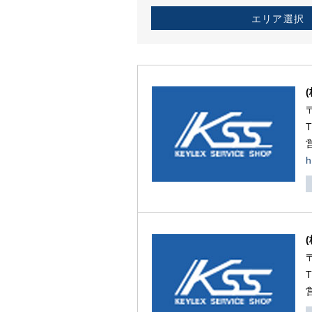
エリア選択
h