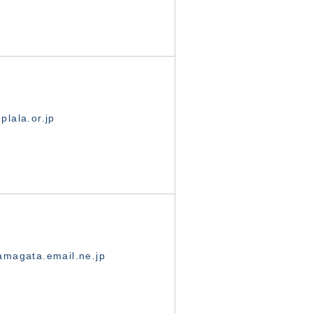
lala.or.jp
magata.email.ne.jp