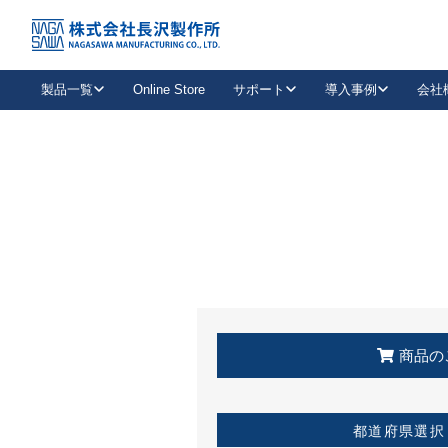
トップ
KSS加盟店・取扱店情報
店舗一覧
製品一覧
Online Store
サポート
導入事例
会社
新卒採用
会社情報
事業内容
中途採用
お問い合わせ
社会貢献活動
パート
2026年度採用情報
キャリア採用・専門職
メールフォームはこちら
工場で
キーレックス
レバーハンドル
キーレックス
機械式ボタン錠
室内用ドアハンドル
導入事例一覧
装
メールニュース
製品検索
お知らせ一覧
よくある質問（FAQ）
特集
簡単診断
教育機関
21
お客様に適したキーレックスをお探しいただけます。
廃番品情報
発
医療機関
品番から探す
取扱店情報
キーレックスを品番からお探しいただけます。
詳し
企業様採用事
商品の
お役立ち情報
都道府県選択