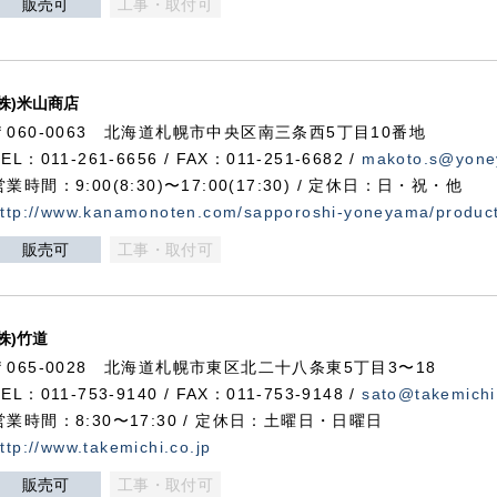
販売可
工事・取付可
(株)米山商店
〒060-0063 北海道札幌市中央区南三条西5丁目10番地
TEL：011-261-6656 / FAX：011-251-6682 /
makoto.s@yone
営業時間：9:00(8:30)〜17:00(17:30) / 定休日：日・祝・他
ttp://www.kanamonoten.com/sapporoshi-yoneyama/produc
販売可
工事・取付可
(株)竹道
〒065-0028 北海道札幌市東区北二十八条東5丁目3〜18
TEL：011-753-9140 / FAX：011-753-9148 /
sato@takemichi
営業時間：8:30〜17:30 / 定休日：土曜日・日曜日
ttp://www.takemichi.co.jp
販売可
工事・取付可