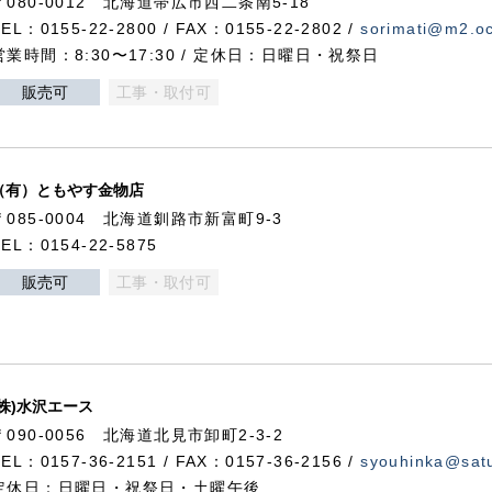
〒080-0012 北海道帯広市西二条南5-18
TEL：0155-22-2800 / FAX：0155-22-2802 /
sorimati@m2.oc
営業時間：8:30〜17:30 / 定休日：日曜日・祝祭日
販売可
工事・取付可
（有）ともやす金物店
〒085-0004 北海道釧路市新富町9-3
TEL：0154-22-5875
販売可
工事・取付可
(株)水沢エース
〒090-0056 北海道北見市卸町2-3-2
TEL：0157-36-2151 / FAX：0157-36-2156 /
syouhinka@satu
定休日：日曜日・祝祭日・土曜午後