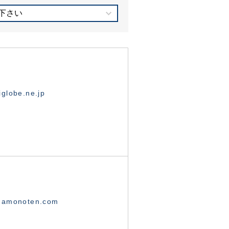
下さい
globe.ne.jp
namonoten.com