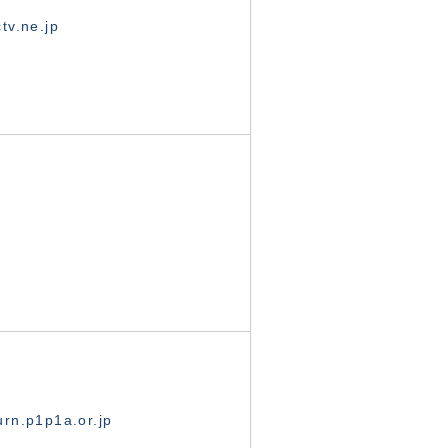
tv.ne.jp
rn.p1p1a.or.jp