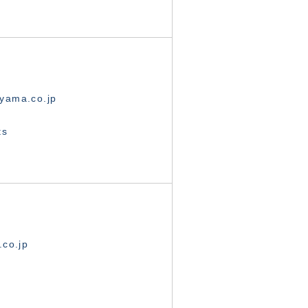
yama.co.jp
ts
.co.jp