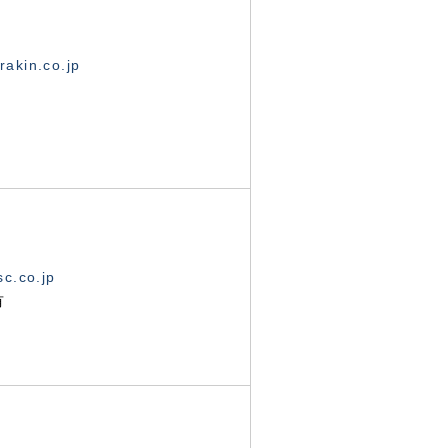
akin.co.jp
c.co.jp
有