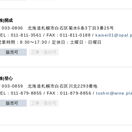
(株)開成
〒003-0806 北海道札幌市白石区菊水6条3丁目3番25号
TEL：011-811-3561 / FAX：011-811-0188 /
kaisei01@opal.pl
営業時間：8:30〜17:30 / 定休日：土曜日・日曜日
販売可
工事・取付可
(株)登心
〒003-0859 北海道札幌市白石区川北2293番地
TEL：011-879-8855 / FAX：011-879-8856 /
toshin@wine.pla
販売可
工事・取付可