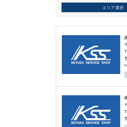
エリア選択
h