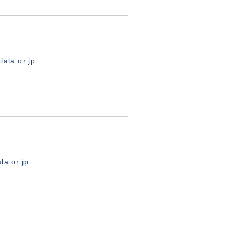
ala.or.jp
la.or.jp