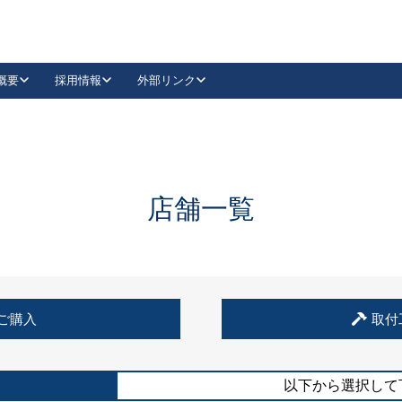
概要
採用情報
外部リンク
YouTube
Instagram
採用
キーレックスカタログ請求
の製品組み立て等
請求フォームはこちら
古代・古代NEO
レバーハンドル
Vi-Clear
古代・古代NEO
飾錠
導入事例一覧
抗ウイルス・抗菌製品
導入事例一覧
Facebook
LinkedIn
店舗一覧
00 / 1100から簡単に交換できるキーレックス4000を
日本ロック工業会
売開始しました。
外部サイト
く見る
例
ご購入
取付
長期住宅使用部材標準化推進協議会
外部サイト
以下から選択して