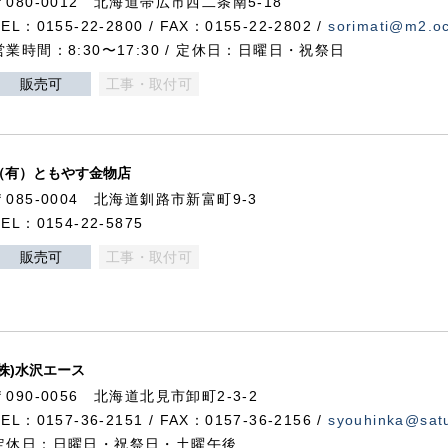
〒080-0012 北海道帯広市西二条南5-18
TEL：0155-22-2800 / FAX：0155-22-2802 /
sorimati@m2.oc
営業時間：8:30〜17:30 / 定休日：日曜日・祝祭日
販売可
工事・取付可
（有）ともやす金物店
〒085-0004 北海道釧路市新富町9-3
TEL：0154-22-5875
販売可
工事・取付可
(株)水沢エース
〒090-0056 北海道北見市卸町2-3-2
TEL：0157-36-2151 / FAX：0157-36-2156 /
syouhinka@satu
定休日：日曜日・祝祭日・土曜午後