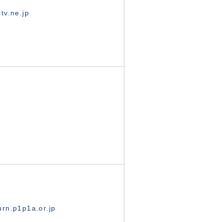
tv.ne.jp
rn.p1p1a.or.jp