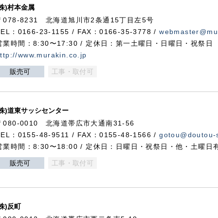
(株)村本金属
〒078-8231 北海道旭川市2条通15丁目左5号
TEL：0166-23-1155 / FAX：0166-35-3778 /
webmaster@mur
営業時間：8:30〜17:30 / 定休日：第一土曜日・日曜日・祝祭日
ttp://www.murakin.co.jp
販売可
工事・取付可
(株)道東サッシセンター
〒080-0010 北海道帯広市大通南31-56
TEL：0155-48-9511 / FAX：0155-48-1566 /
gotou@doutou-s
営業時間：8:30〜18:00 / 定休日：日曜日・祝祭日・他・土曜日
販売可
工事・取付可
(株)反町