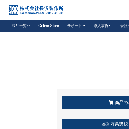
トップ
KSS加盟店・取扱店情報
店舗一覧
製品一覧
Online Store
サポート
導入事例
会社
新卒採用
会社情報
事業内容
中途採用
お問い合わせ
社会貢献活動
パート
2026年度採用情報
キャリア採用・専門職
メールフォームはこちら
工場で
キーレックス
レバーハンドル
キーレックス
機械式ボタン錠
室内用ドアハンドル
導入事例一覧
装
メールニュース
製品検索
お知らせ一覧
よくある質問（FAQ）
特集
簡単診断
教育機関
21
お客様に適したキーレックスをお探しいただけます。
廃番品情報
発
医療機関
品番から探す
取扱店情報
キーレックスを品番からお探しいただけます。
詳し
企業様採用事
商品の
お役立ち情報
都道府県選択