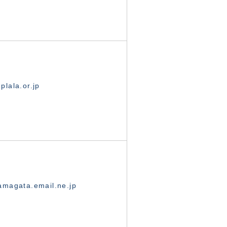
lala.or.jp
magata.email.ne.jp