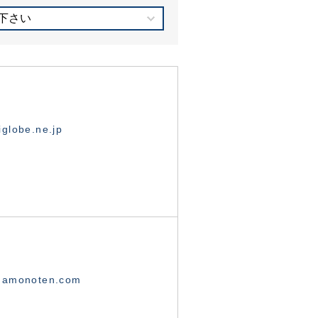
下さい
globe.ne.jp
namonoten.com