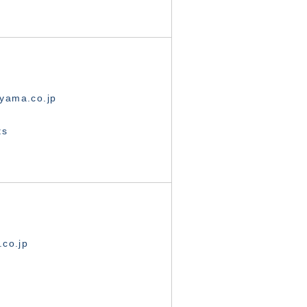
yama.co.jp
ts
.co.jp