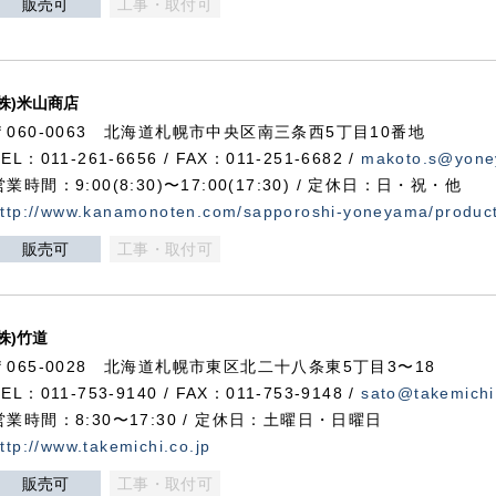
販売可
工事・取付可
(株)米山商店
〒060-0063 北海道札幌市中央区南三条西5丁目10番地
TEL：011-261-6656 / FAX：011-251-6682 /
makoto.s@yone
営業時間：9:00(8:30)〜17:00(17:30) / 定休日：日・祝・他
ttp://www.kanamonoten.com/sapporoshi-yoneyama/produc
販売可
工事・取付可
(株)竹道
〒065-0028 北海道札幌市東区北二十八条東5丁目3〜18
TEL：011-753-9140 / FAX：011-753-9148 /
sato@takemichi
営業時間：8:30〜17:30 / 定休日：土曜日・日曜日
ttp://www.takemichi.co.jp
販売可
工事・取付可