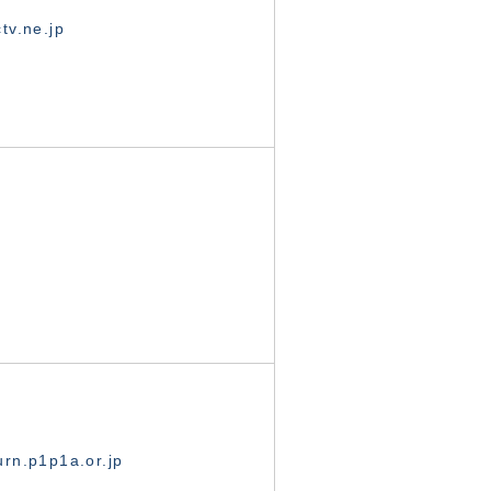
tv.ne.jp
rn.p1p1a.or.jp