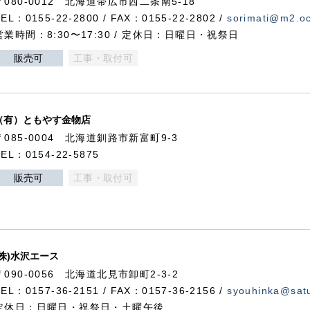
〒080-0012 北海道帯広市西二条南5-18
TEL：0155-22-2800 / FAX：0155-22-2802 /
sorimati@m2.oc
営業時間：8:30〜17:30 / 定休日：日曜日・祝祭日
販売可
工事・取付可
（有）ともやす金物店
〒085-0004 北海道釧路市新富町9-3
TEL：0154-22-5875
販売可
工事・取付可
(株)水沢エース
〒090-0056 北海道北見市卸町2-3-2
TEL：0157-36-2151 / FAX：0157-36-2156 /
syouhinka@satu
定休日：日曜日・祝祭日・土曜午後