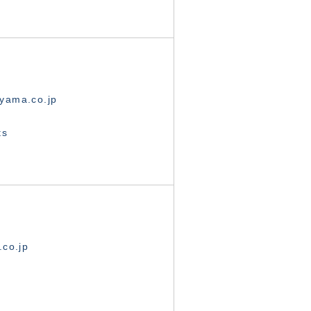
yama.co.jp
ts
.co.jp