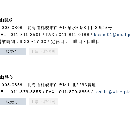
(株)開成
〒003-0806 北海道札幌市白石区菊水6条3丁目3番25号
TEL：011-811-3561 / FAX：011-811-0188 /
kaisei01@opal.pl
営業時間：8:30〜17:30 / 定休日：土曜日・日曜日
販売可
工事・取付可
(株)登心
〒003-0859 北海道札幌市白石区川北2293番地
TEL：011-879-8855 / FAX：011-879-8856 /
toshin@wine.pla
販売可
工事・取付可