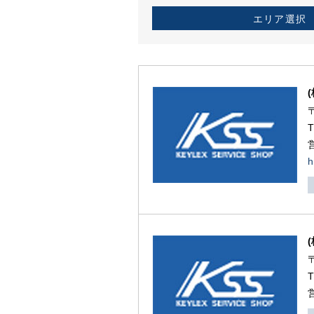
エリア選択
h