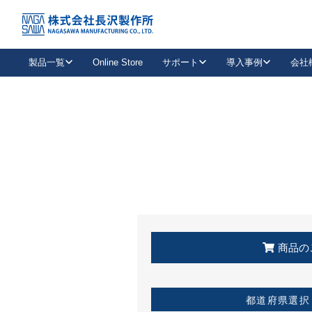
トップ
KSS加盟店・取扱店情報
店舗一覧
製品一覧
Online Store
サポート
導入事例
会社
新卒採用
会社情報
事業内容
中途採用
お問い合わせ
社会貢献活動
パート
2026年度採用情報
キャリア採用・専門職
メールフォームはこちら
工場で
キーレックス
レバーハンドル
キーレックス
機械式ボタン錠
室内用ドアハンドル
導入事例一覧
装
メールニュース
製品検索
お知らせ一覧
よくある質問（FAQ）
特集
簡単診断
教育機関
21
お客様に適したキーレックスをお探しいただけます。
廃番品情報
発
医療機関
品番から探す
取扱店情報
キーレックスを品番からお探しいただけます。
詳し
企業様採用事
商品の
お役立ち情報
都道府県選択