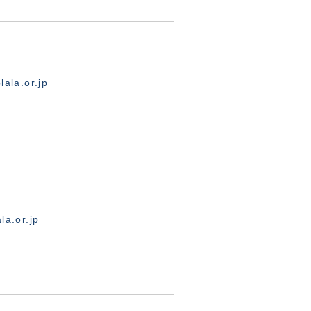
ala.or.jp
la.or.jp