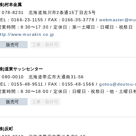
(株)村本金属
〒078-8231 北海道旭川市2条通15丁目左5号
TEL：0166-23-1155 / FAX：0166-35-3778 /
webmaster@mur
営業時間：8:30〜17:30 / 定休日：第一土曜日・日曜日・祝祭日
ttp://www.murakin.co.jp
販売可
工事・取付可
(株)道東サッシセンター
〒080-0010 北海道帯広市大通南31-56
TEL：0155-48-9511 / FAX：0155-48-1566 /
gotou@doutou-s
営業時間：8:30〜18:00 / 定休日：日曜日・祝祭日・他・土曜日
販売可
工事・取付可
(株)反町