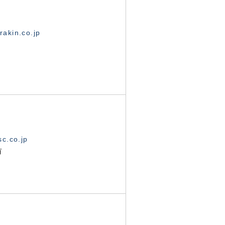
akin.co.jp
c.co.jp
有