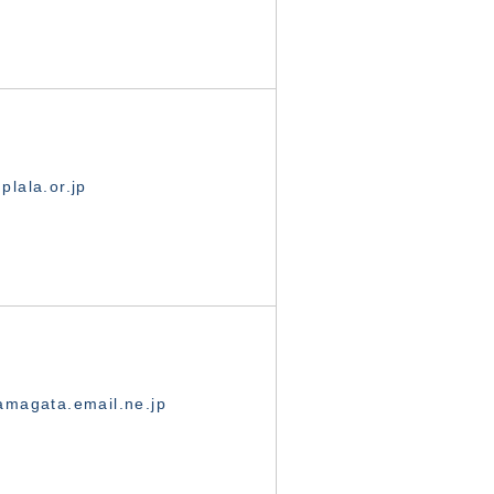
lala.or.jp
magata.email.ne.jp