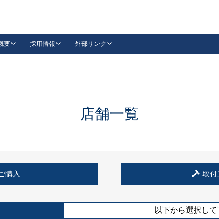
概要
採用情報
外部リンク
YouTube
Instagram
採用
キーレックスカタログ請求
の製品組み立て等
請求フォームはこちら
古代・古代NEO
レバーハンドル
Vi-Clear
古代・古代NEO
飾錠
導入事例一覧
抗ウイルス・抗菌製品
導入事例一覧
Facebook
LinkedIn
店舗一覧
00 / 1100から簡単に交換できるキーレックス4000を
日本ロック工業会
売開始しました。
外部サイト
く見る
例
ご購入
取付
長期住宅使用部材標準化推進協議会
外部サイト
以下から選択して