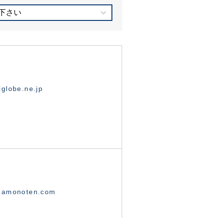
下さい
globe.ne.jp
namonoten.com