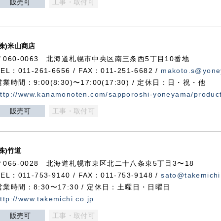
販売可
工事・取付可
(株)米山商店
〒060-0063 北海道札幌市中央区南三条西5丁目10番地
TEL：011-261-6656 / FAX：011-251-6682 /
makoto.s@yone
営業時間：9:00(8:30)〜17:00(17:30) / 定休日：日・祝・他
ttp://www.kanamonoten.com/sapporoshi-yoneyama/produc
販売可
工事・取付可
(株)竹道
〒065-0028 北海道札幌市東区北二十八条東5丁目3〜18
TEL：011-753-9140 / FAX：011-753-9148 /
sato@takemichi
営業時間：8:30〜17:30 / 定休日：土曜日・日曜日
ttp://www.takemichi.co.jp
販売可
工事・取付可