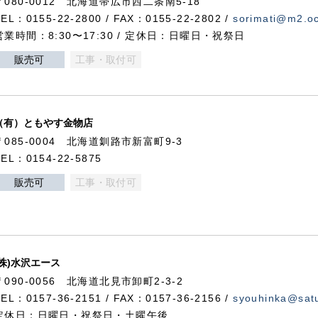
〒080-0012 北海道帯広市西二条南5-18
TEL：0155-22-2800 / FAX：0155-22-2802 /
sorimati@m2.oc
営業時間：8:30〜17:30 / 定休日：日曜日・祝祭日
販売可
工事・取付可
（有）ともやす金物店
〒085-0004 北海道釧路市新富町9-3
TEL：0154-22-5875
販売可
工事・取付可
(株)水沢エース
〒090-0056 北海道北見市卸町2-3-2
TEL：0157-36-2151 / FAX：0157-36-2156 /
syouhinka@satu
定休日：日曜日・祝祭日・土曜午後