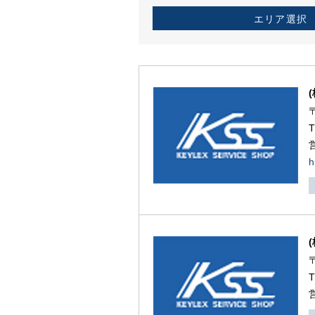
エリア選択
h