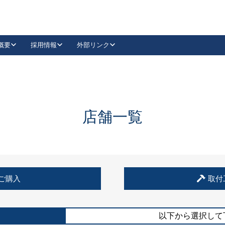
概要
採用情報
外部リンク
YouTube
Instagram
採用
キーレックスカタログ請求
の製品組み立て等
請求フォームはこちら
古代・古代NEO
レバーハンドル
Vi-Clear
古代・古代NEO
飾錠
導入事例一覧
抗ウイルス・抗菌製品
導入事例一覧
Facebook
LinkedIn
店舗一覧
00 / 1100から簡単に交換できるキーレックス4000を
日本ロック工業会
売開始しました。
外部サイト
く見る
例
ご購入
取付
長期住宅使用部材標準化推進協議会
外部サイト
以下から選択して