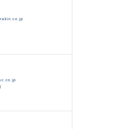
akin.co.jp
c.co.jp
有