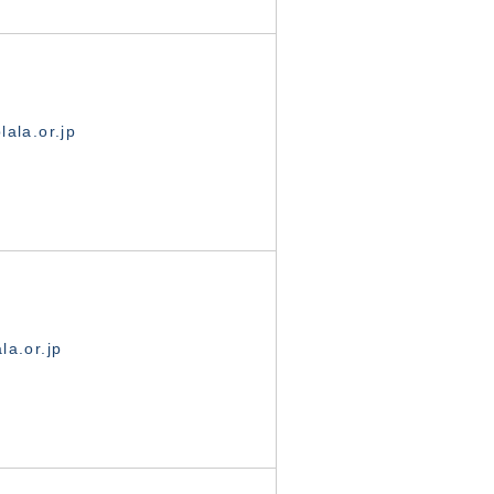
ala.or.jp
la.or.jp