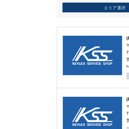
エリア選択
h