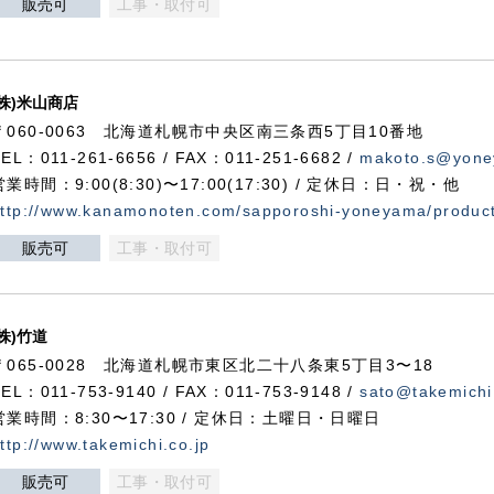
販売可
工事・取付可
(株)米山商店
〒060-0063 北海道札幌市中央区南三条西5丁目10番地
TEL：011-261-6656 / FAX：011-251-6682 /
makoto.s@yone
営業時間：9:00(8:30)〜17:00(17:30) / 定休日：日・祝・他
ttp://www.kanamonoten.com/sapporoshi-yoneyama/produc
販売可
工事・取付可
(株)竹道
〒065-0028 北海道札幌市東区北二十八条東5丁目3〜18
TEL：011-753-9140 / FAX：011-753-9148 /
sato@takemichi
営業時間：8:30〜17:30 / 定休日：土曜日・日曜日
ttp://www.takemichi.co.jp
販売可
工事・取付可