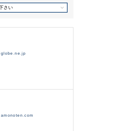
下さい
globe.ne.jp
namonoten.com