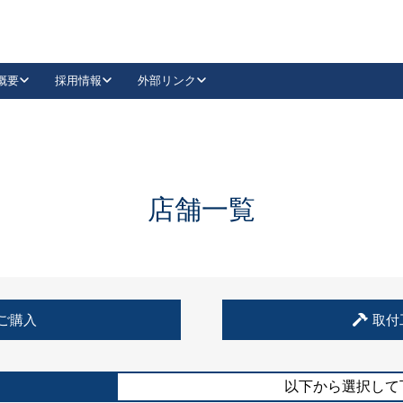
概要
採用情報
外部リンク
YouTube
Instagram
採用
キーレックスカタログ請求
の製品組み立て等
請求フォームはこちら
古代・古代NEO
レバーハンドル
Vi-Clear
古代・古代NEO
飾錠
導入事例一覧
抗ウイルス・抗菌製品
導入事例一覧
Facebook
LinkedIn
店舗一覧
00 / 1100から簡単に交換できるキーレックス4000を
日本ロック工業会
売開始しました。
外部サイト
く見る
例
ご購入
取付
長期住宅使用部材標準化推進協議会
外部サイト
以下から選択して