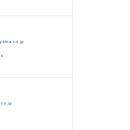
yama.co.jp
ts
.co.jp