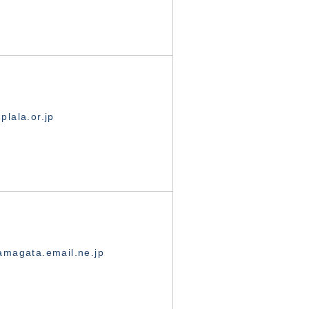
lala.or.jp
magata.email.ne.jp