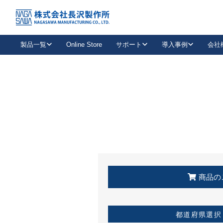
トップ
KSS加盟店・取扱店情報
店舗一覧
製品一覧
Online Store
サポート
導入事例
会社
新卒採用
会社情報
事業内容
中途採用
お問い合わせ
社会貢献活動
パート
2026年度採用情報
キャリア採用・専門職
メールフォームはこちら
工場で
キーレックス
レバーハンドル
キーレックス
機械式ボタン錠
室内用ドアハンドル
導入事例一覧
装
メールニュース
製品検索
お知らせ一覧
よくある質問（FAQ）
特集
簡単診断
教育機関
21
お客様に適したキーレックスをお探しいただけます。
廃番品情報
発
医療機関
品番から探す
取扱店情報
キーレックスを品番からお探しいただけます。
詳し
企業様採用事
商品の
お役立ち情報
都道府県選択