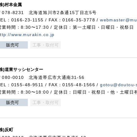
(株)村本金属
〒078-8231 北海道旭川市2条通15丁目左5号
TEL：0166-23-1155 / FAX：0166-35-3778 /
webmaster@mur
営業時間：8:30〜17:30 / 定休日：第一土曜日・日曜日・祝祭日
ttp://www.murakin.co.jp
販売可
工事・取付可
(株)道東サッシセンター
〒080-0010 北海道帯広市大通南31-56
TEL：0155-48-9511 / FAX：0155-48-1566 /
gotou@doutou-s
営業時間：8:30〜18:00 / 定休日：日曜日・祝祭日・他・土曜日
販売可
工事・取付可
(株)反町