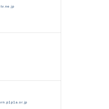
tv.ne.jp
rn.p1p1a.or.jp