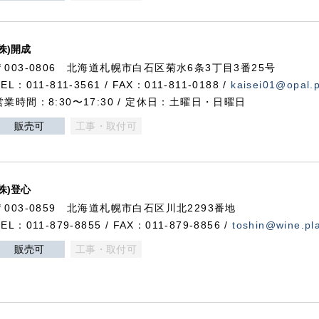
(株)開成
〒003-0806 北海道札幌市白石区菊水6条3丁目3番25号
TEL：011-811-3561 / FAX：011-811-0188 /
kaisei01@opal.pl
営業時間：8:30〜17:30 / 定休日：土曜日・日曜日
販売可
工事・取付可
(株)登心
〒003-0859 北海道札幌市白石区川北2293番地
TEL：011-879-8855 / FAX：011-879-8856 /
toshin@wine.pla
販売可
工事・取付可