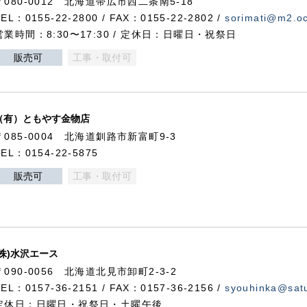
〒080-0012 北海道帯広市西二条南5-18
TEL：0155-22-2800 / FAX：0155-22-2802 /
sorimati@m2.oc
営業時間：8:30〜17:30 / 定休日：日曜日・祝祭日
販売可
工事・取付可
（有）ともやす金物店
〒085-0004 北海道釧路市新富町9-3
TEL：0154-22-5875
販売可
工事・取付可
(株)水沢エース
〒090-0056 北海道北見市卸町2-3-2
TEL：0157-36-2151 / FAX：0157-36-2156 /
syouhinka@satu
定休日：日曜日・祝祭日・土曜午後