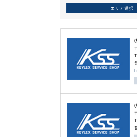
エリア選択
h