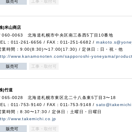
販売可
工事・取付可
(株)米山商店
〒060-0063 北海道札幌市中央区南三条西5丁目10番地
TEL：011-261-6656 / FAX：011-251-6682 /
makoto.s@yone
営業時間：9:00(8:30)〜17:00(17:30) / 定休日：日・祝・他
ttp://www.kanamonoten.com/sapporoshi-yoneyama/produc
販売可
工事・取付可
(株)竹道
〒065-0028 北海道札幌市東区北二十八条東5丁目3〜18
TEL：011-753-9140 / FAX：011-753-9148 /
sato@takemichi
営業時間：8:30〜17:30 / 定休日：土曜日・日曜日
ttp://www.takemichi.co.jp
販売可
工事・取付可