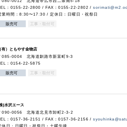
〒080-0012 北海道帯広市西二条南5-18
TEL：0155-22-2800 / FAX：0155-22-2802 /
sorimati@m2.oc
営業時間：8:30〜17:30 / 定休日：日曜日・祝祭日
販売可
工事・取付可
（有）ともやす金物店
〒085-0004 北海道釧路市新富町9-3
TEL：0154-22-5875
販売可
工事・取付可
(株)水沢エース
〒090-0056 北海道北見市卸町2-3-2
TEL：0157-36-2151 / FAX：0157-36-2156 /
syouhinka@satu
定休日：日曜日・祝祭日・土曜午後