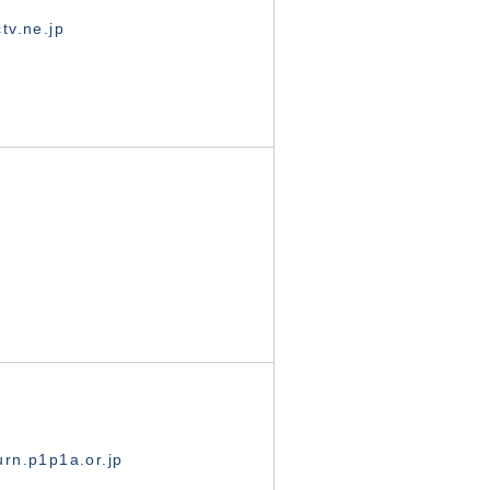
tv.ne.jp
rn.p1p1a.or.jp