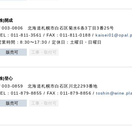
(株)開成
〒003-0806 北海道札幌市白石区菊水6条3丁目3番25号
TEL：011-811-3561 / FAX：011-811-0188 /
kaisei01@opal.pl
営業時間：8:30〜17:30 / 定休日：土曜日・日曜日
販売可
工事・取付可
(株)登心
〒003-0859 北海道札幌市白石区川北2293番地
TEL：011-879-8855 / FAX：011-879-8856 /
toshin@wine.pla
販売可
工事・取付可