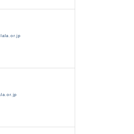
ala.or.jp
la.or.jp