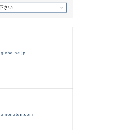
下さい
globe.ne.jp
namonoten.com