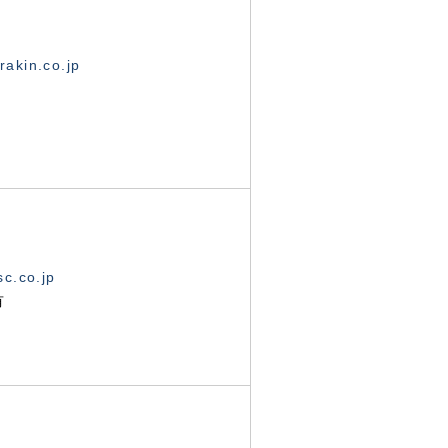
akin.co.jp
c.co.jp
有