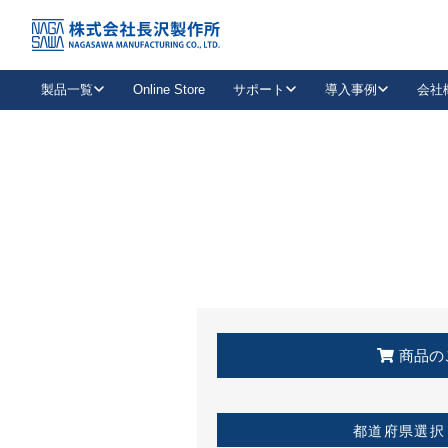
トップ
KSS加盟店・取扱店情報
店舗一覧
製品一覧
Online Store
サポート
導入事例
会社
新卒採用
会社情報
事業内容
中途採用
お問い合わせ
社会貢献活動
パート
2026年度採用情報
キャリア採用・専門職
メールフォームはこちら
工場で
キーレックス
レバーハンドル
キーレックス
機械式ボタン錠
室内用ドアハンドル
導入事例一覧
装
メールニュース
製品検索
お知らせ一覧
よくある質問（FAQ）
特集
簡単診断
教育機関
21
お客様に適したキーレックスをお探しいただけます。
廃番品情報
発
医療機関
品番から探す
取扱店情報
キーレックスを品番からお探しいただけます。
詳し
企業様採用事
商品の
お役立ち情報
都道府県選択