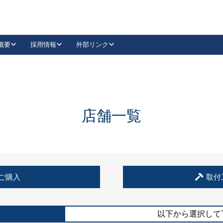
概要
採用情報
外部リンク
YouTube
Instagram
採用
キーレックスカタログ請求
の製品組み立て等
請求フォームはこちら
古代・古代NEO
レバーハンドル
Vi-Clear
古代・古代NEO
飾錠
導入事例一覧
抗ウイルス・抗菌製品
導入事例一覧
Facebook
LinkedIn
店舗一覧
00 / 1100から簡単に交換できるキーレックス4000を
日本ロック工業会
売開始しました。
外部サイト
く見る
例
ご購入
取付
長期住宅使用部材標準化推進協議会
外部サイト
以下から選択して