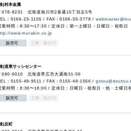
(株)村本金属
〒078-8231 北海道旭川市2条通15丁目左5号
TEL：0166-23-1155 / FAX：0166-35-3778 /
webmaster@mur
営業時間：8:30〜17:30 / 定休日：第一土曜日・日曜日・祝祭日
ttp://www.murakin.co.jp
販売可
工事・取付可
(株)道東サッシセンター
〒080-0010 北海道帯広市大通南31-56
TEL：0155-48-9511 / FAX：0155-48-1566 /
gotou@doutou-s
営業時間：8:30〜18:00 / 定休日：日曜日・祝祭日・他・土曜日
販売可
工事・取付可
(株)反町