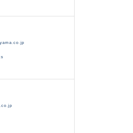
yama.co.jp
ts
.co.jp