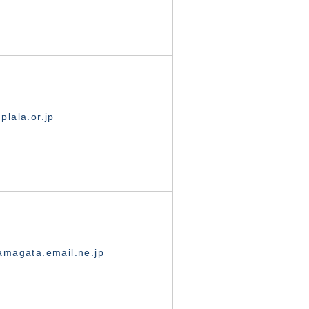
lala.or.jp
magata.email.ne.jp