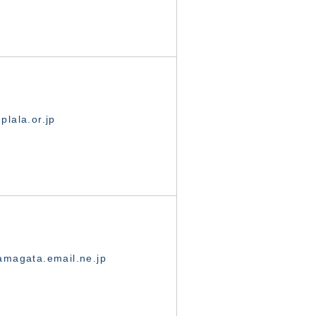
lala.or.jp
magata.email.ne.jp