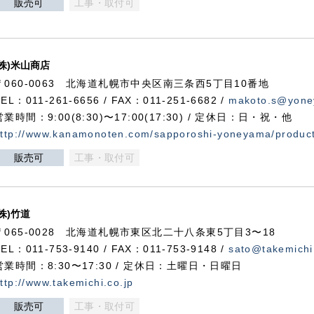
販売可
工事・取付可
(株)米山商店
〒060-0063 北海道札幌市中央区南三条西5丁目10番地
TEL：011-261-6656 / FAX：011-251-6682 /
makoto.s@yone
営業時間：9:00(8:30)〜17:00(17:30) / 定休日：日・祝・他
ttp://www.kanamonoten.com/sapporoshi-yoneyama/produc
販売可
工事・取付可
(株)竹道
〒065-0028 北海道札幌市東区北二十八条東5丁目3〜18
TEL：011-753-9140 / FAX：011-753-9148 /
sato@takemichi
営業時間：8:30〜17:30 / 定休日：土曜日・日曜日
ttp://www.takemichi.co.jp
販売可
工事・取付可