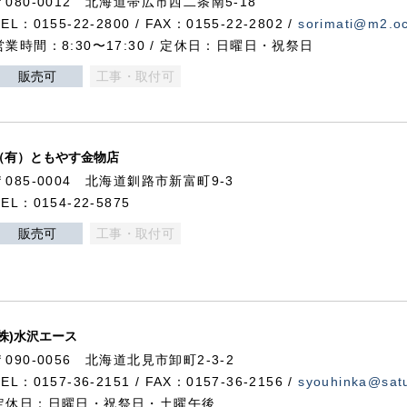
〒080-0012 北海道帯広市西二条南5-18
TEL：0155-22-2800 / FAX：0155-22-2802 /
sorimati@m2.oc
営業時間：8:30〜17:30 / 定休日：日曜日・祝祭日
販売可
工事・取付可
（有）ともやす金物店
〒085-0004 北海道釧路市新富町9-3
TEL：0154-22-5875
販売可
工事・取付可
(株)水沢エース
〒090-0056 北海道北見市卸町2-3-2
TEL：0157-36-2151 / FAX：0157-36-2156 /
syouhinka@satu
定休日：日曜日・祝祭日・土曜午後