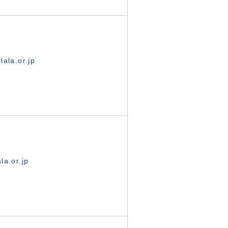
ala.or.jp
la.or.jp