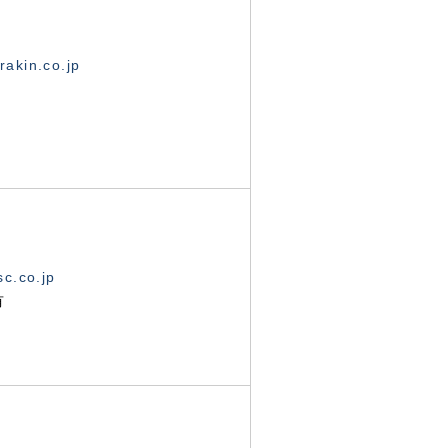
akin.co.jp
c.co.jp
有