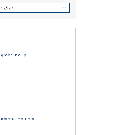
下さい
globe.ne.jp
namonoten.com