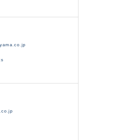
yama.co.jp
ts
.co.jp