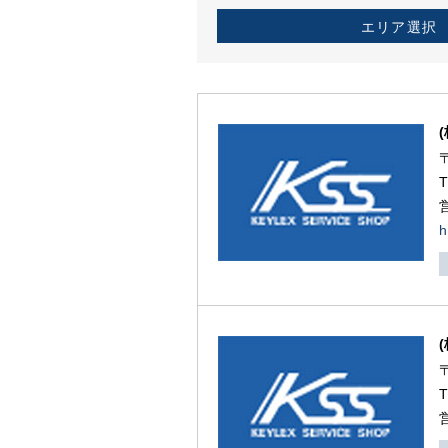
エリア選択
h