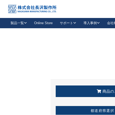
トップ
KSS加盟店・取扱店情報
店舗一覧
製品一覧
Online Store
サポート
導入事例
会社
新卒採用
会社情報
事業内容
中途採用
お問い合わせ
社会貢献活動
パート
2026年度採用情報
キャリア採用・専門職
メールフォームはこちら
工場で
キーレックス
レバーハンドル
キーレックス
機械式ボタン錠
室内用ドアハンドル
導入事例一覧
装
メールニュース
製品検索
お知らせ一覧
よくある質問（FAQ）
特集
簡単診断
教育機関
21
お客様に適したキーレックスをお探しいただけます。
廃番品情報
発
医療機関
品番から探す
取扱店情報
キーレックスを品番からお探しいただけます。
詳し
企業様採用事
商品の
お役立ち情報
都道府県選択