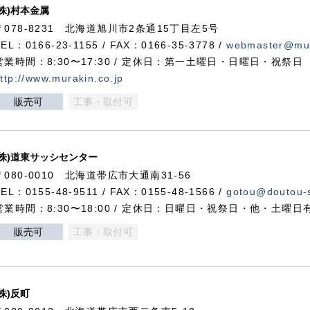
(株)村本金属
〒078-8231 北海道旭川市2条通15丁目左5号
TEL：0166-23-1155 / FAX：0166-35-3778 /
webmaster@mur
営業時間：8:30〜17:30 / 定休日：第一土曜日・日曜日・祝祭日
ttp://www.murakin.co.jp
販売可
工事・取付可
(株)道東サッシセンター
〒080-0010 北海道帯広市大通南31-56
TEL：0155-48-9511 / FAX：0155-48-1566 /
gotou@doutou-s
営業時間：8:30〜18:00 / 定休日：日曜日・祝祭日・他・土曜日
販売可
工事・取付可
(株)反町