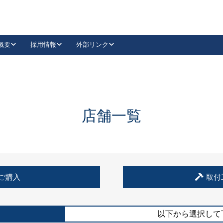
概要
採用情報
外部リンク
YouTube
Instagram
採用
キーレックスカタログ請求
の製品組み立て等
請求フォームはこちら
古代・古代NEO
レバーハンドル
Vi-Clear
古代・古代NEO
飾錠
導入事例一覧
抗ウイルス・抗菌製品
導入事例一覧
Facebook
LinkedIn
店舗一覧
00 / 1100から簡単に交換できるキーレックス4000を
日本ロック工業会
売開始しました。
外部サイト
く見る
例
ご購入
取付
長期住宅使用部材標準化推進協議会
外部サイト
以下から選択して