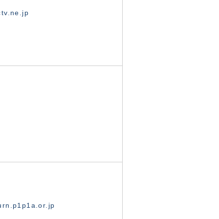
tv.ne.jp
rn.p1p1a.or.jp