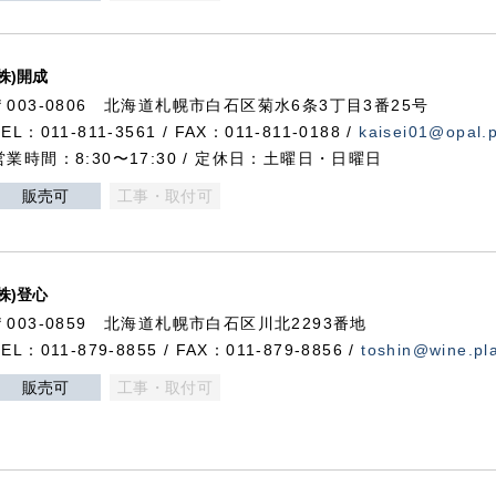
(株)開成
〒003-0806 北海道札幌市白石区菊水6条3丁目3番25号
TEL：011-811-3561 / FAX：011-811-0188 /
kaisei01@opal.pl
営業時間：8:30〜17:30 / 定休日：土曜日・日曜日
販売可
工事・取付可
(株)登心
〒003-0859 北海道札幌市白石区川北2293番地
TEL：011-879-8855 / FAX：011-879-8856 /
toshin@wine.pla
販売可
工事・取付可