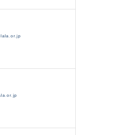
ala.or.jp
la.or.jp