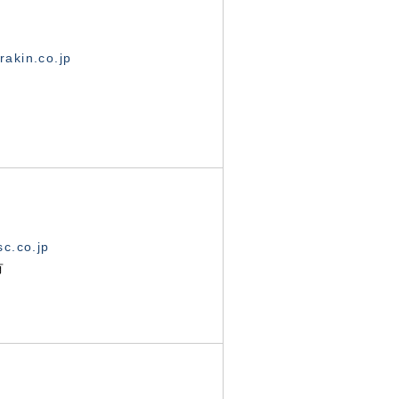
akin.co.jp
c.co.jp
有