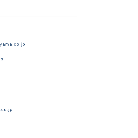
yama.co.jp
ts
.co.jp