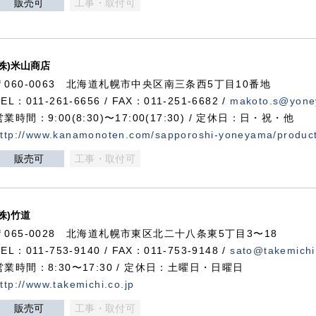
販売可
工事・取付可
(株)米山商店
〒060-0063 北海道札幌市中央区南三条西5丁目10番地
TEL：011-261-6656 / FAX：011-251-6682 /
makoto.s@yone
営業時間：9:00(8:30)〜17:00(17:30) / 定休日：日・祝・他
ttp://www.kanamonoten.com/sapporoshi-yoneyama/produc
販売可
工事・取付可
(株)竹道
〒065-0028 北海道札幌市東区北二十八条東5丁目3〜18
TEL：011-753-9140 / FAX：011-753-9148 /
sato@takemichi
営業時間：8:30〜17:30 / 定休日：土曜日・日曜日
ttp://www.takemichi.co.jp
販売可
工事・取付可