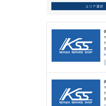
エリア選択
h