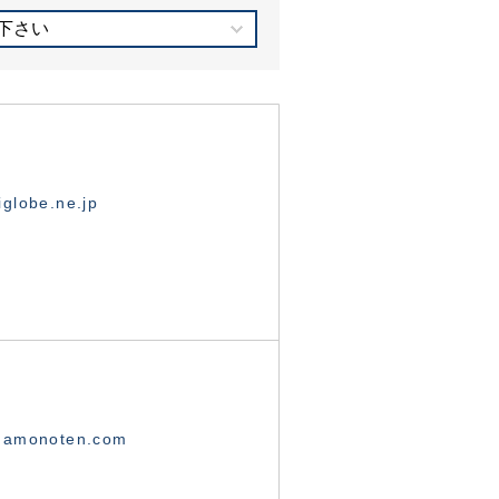
下さい
globe.ne.jp
namonoten.com