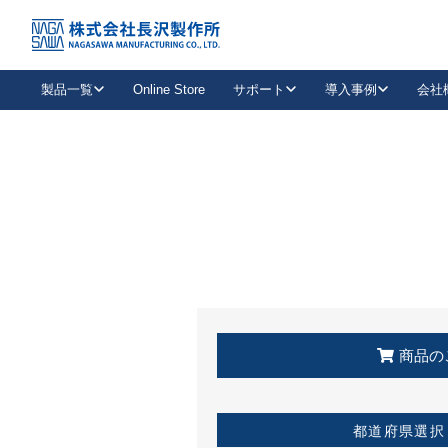
トップ
KSS加盟店・取扱店情報
店舗一覧
製品一覧
Online Store
サポート
導入事例
会社
新卒採用
会社情報
事業内容
中途採用
お問い合わせ
社会貢献活動
パート
2026年度採用情報
キャリア採用・専門職
メールフォームはこちら
工場で
キーレックス
レバーハンドル
キーレックス
機械式ボタン錠
室内用ドアハンドル
導入事例一覧
装
メールニュース
製品検索
お知らせ一覧
よくある質問（FAQ）
特集
簡単診断
教育機関
21
お客様に適したキーレックスをお探しいただけます。
廃番品情報
発
医療機関
品番から探す
取扱店情報
キーレックスを品番からお探しいただけます。
詳し
企業様採用事
商品の
お役立ち情報
都道府県選択