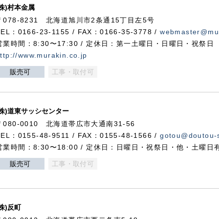
(株)村本金属
〒078-8231 北海道旭川市2条通15丁目左5号
TEL：0166-23-1155 / FAX：0166-35-3778 /
webmaster@mur
営業時間：8:30〜17:30 / 定休日：第一土曜日・日曜日・祝祭日
ttp://www.murakin.co.jp
販売可
工事・取付可
(株)道東サッシセンター
〒080-0010 北海道帯広市大通南31-56
TEL：0155-48-9511 / FAX：0155-48-1566 /
gotou@doutou-s
営業時間：8:30〜18:00 / 定休日：日曜日・祝祭日・他・土曜日
販売可
工事・取付可
(株)反町