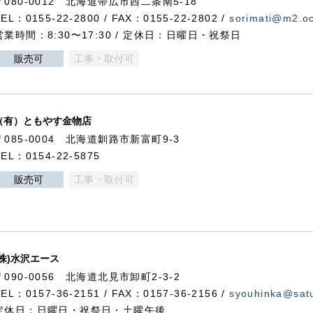
〒080-0012 北海道帯広市西二条南5-18
TEL：0155-22-2800 / FAX：0155-22-2802 /
sorimati@m2.oc
営業時間：8:30〜17:30 / 定休日：日曜日・祝祭日
販売可
工事・取付可
（有）ともやす金物店
〒085-0004 北海道釧路市新富町9-3
TEL：0154-22-5875
販売可
工事・取付可
(株)水沢エース
〒090-0056 北海道北見市卸町2-3-2
TEL：0157-36-2151 / FAX：0157-36-2156 /
syouhinka@satu
定休日：日曜日・祝祭日・土曜午後