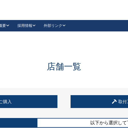
概要
採用情報
外部リンク
YouTube
Instagram
採用
キーレックスカタログ請求
の製品組み立て等
請求フォームはこちら
古代・古代NEO
レバーハンドル
Vi-Clear
古代・古代NEO
飾錠
導入事例一覧
抗ウイルス・抗菌製品
導入事例一覧
Facebook
LinkedIn
店舗一覧
00 / 1100から簡単に交換できるキーレックス4000を
日本ロック工業会
売開始しました。
外部サイト
く見る
例
ご購入
取付
長期住宅使用部材標準化推進協議会
外部サイト
以下から選択して