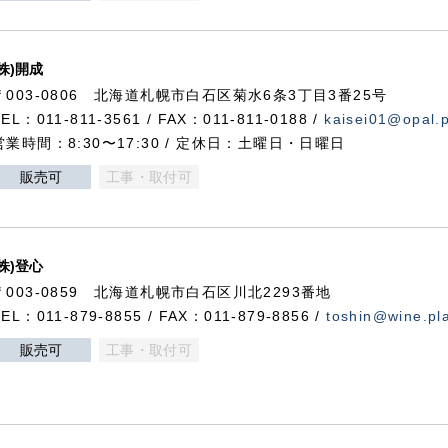
(株)開成
〒003-0806 北海道札幌市白石区菊水6条3丁目3番25号
TEL：011-811-3561 / FAX：011-811-0188 /
kaisei01@opal.pl
営業時間：8:30〜17:30 / 定休日：土曜日・日曜日
販売可
工事・取付可
(株)登心
〒003-0859 北海道札幌市白石区川北2293番地
TEL：011-879-8855 / FAX：011-879-8856 /
toshin@wine.pla
販売可
工事・取付可