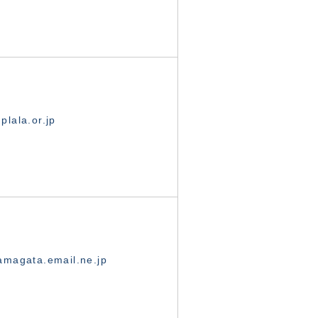
lala.or.jp
magata.email.ne.jp