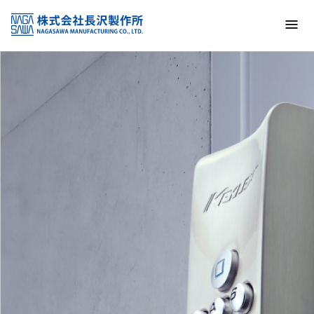
トップ
NAGASAWA MFG. CO., LTD.
信頼と技術で未来の安全を支える
About us