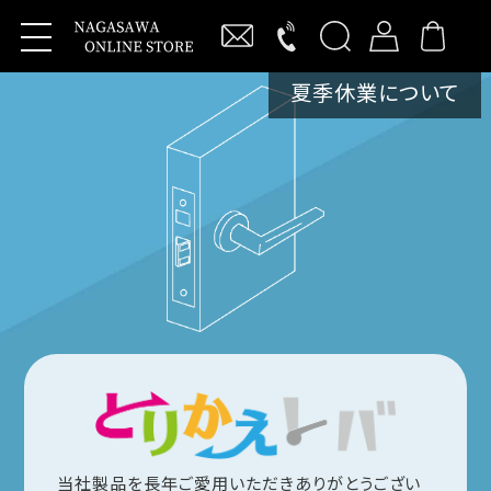
夏季休業について
新規会員登録
ログイン
製品・サービス
抗ウイルス商品
Vi-Clearレバーハンドル
わんにゃんVi-Clear
ワンタッチバーハンドル
キーレックス
【MIWA】RA交換商品
KEYLEXアプリ用サービスシート
当社製品を長年ご愛用いただきありがとうござい