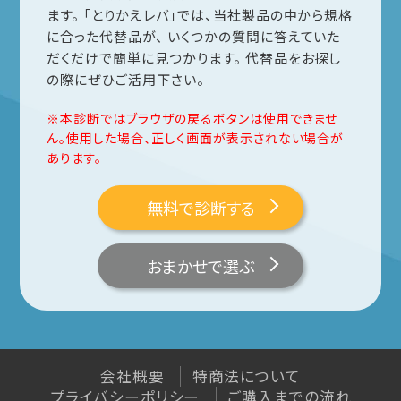
ます。
「とりかえレバ」では、当社製品の中から規格
わんにゃんシリーズ
に合った代替品が、
いくつかの質問に答えていた
わんにゃんレバーハンドル
だくだけで簡単に見つかります。
代替品をお探し
わんにゃんフック
の際にぜひご活用下さい。
とりかえレバ
※本診断ではブラウザの戻るボタンは使用できませ
お取り替えシミュレーション
ん。使用した場合、正しく画面が表示されない場合が
他社とりかえレバ
あります。
無料で診断する
お問い合わせ
お客様の声
おまかせで選ぶ
よくあるご質問 -Vi-Clear-
よくあるご質問 -KEYLEXアプリ-
会社概要
特商法について
ご購入までの流れ
プライバシーポリシー
ご購入までの流れ