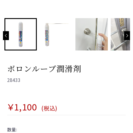
わんにゃんシリーズ
わんにゃんレバーハンドル
わんにゃんフック
とりかえレバ
お取り替えシミュレーション
他社とりかえレバ
ボロンルーブ潤滑剤
お問い合わせ
28433
お客様の声
よくあるご質問 -Vi-Clear-
￥1,100
(税込)
よくあるご質問 -KEYLEXアプリ-
数量:
ご購入までの流れ