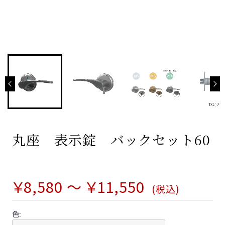
わんにゃんシリーズ
わんにゃんレバーハンドル
わんにゃんフック
とりかえレバ
お取り替えシミュレーション
他社とりかえレバ
お問い合わせ
丸座 表示錠 バックセット60
お客様の声
よくあるご質問 -Vi-Clear-
￥8,580 ～ ￥11,550
(税込)
よくあるご質問 -KEYLEXアプリ-
色:
ご購入までの流れ