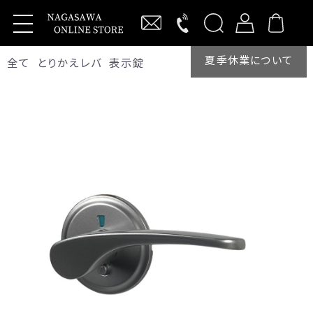
夏季休業について
全て
とりかえレバ
表示錠
新規会員登録
ログイン
製品・サービス
抗ウイルス商品
Vi-Clearレバーハンドル
わんにゃんVi-Clear
ワンタッチバーハンドル
キーレックス
【MIWA】RA交換商品
KEYLEXアプリ用サービスシート