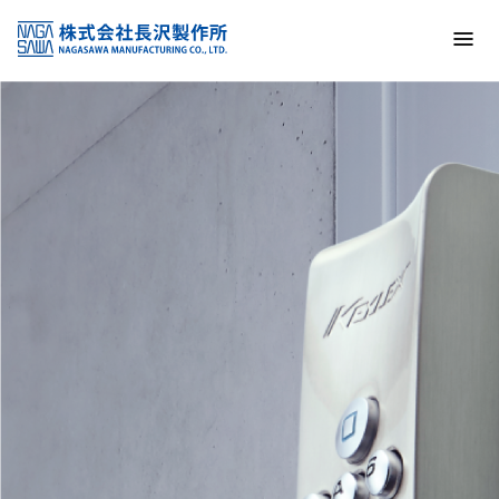
トップ
NAGASAWA MFG. CO., LTD.
信頼と技術で未来の安全を支える
About us