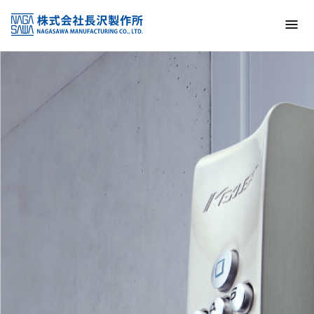
トップ
NAGASAWA MFG. CO., LTD.
信頼と技術で未来の安全を支える
About us