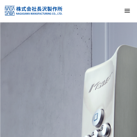
トップ
NAGASAWA MFG. CO., LTD.
信頼と技術で未来の安全を支える
About us