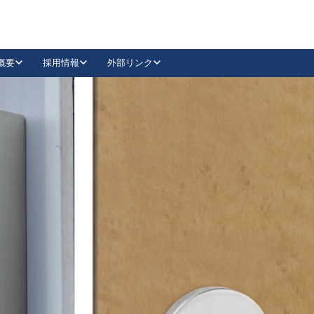
概要
採用情報
外部リンク
YouTube
Instagram
採用
キーレックスカタログ請求
の製品組み立て等
請求フォームはこちら
古代・古代NEO
レバーハンドル
Vi-Clear
古代・古代NEO
飾錠
導入事例一覧
抗ウイルス・抗菌製品
導入事例一覧
Facebook
LinkedIn
00 / 1100から簡単に交換できるキーレックス4000を
日本ロック工業会
売開始しました。
外部サイト
く見る
例
長期住宅使用部材標準化推進協議会
外部サイト