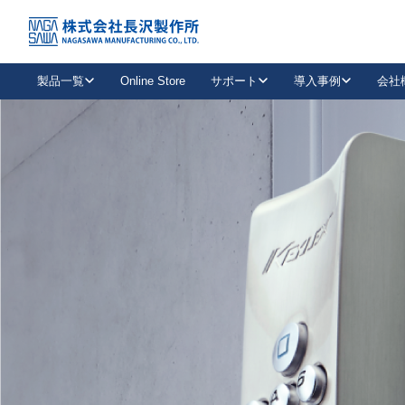
トップ
NAGASAWA MFG. CO., LTD.
信頼と技術で未来の安全を支える
About us
製品一覧
Online Store
サポート
導入事例
会社
新卒採用
会社情報
事業内容
中途採用
お問い合わせ
社会貢献活動
パート
2026年度採用情報
キャリア採用・専門職
メールフォームはこちら
工場で
キーレックス
レバーハンドル
キーレックス
機械式ボタン錠
室内用ドアハンドル
導入事例一覧
装
メールニュース
製品検索
お知らせ一覧
よくある質問（FAQ）
特集
簡単診断
教育機関
21
お客様に適したキーレックスをお探しいただけます。
廃番品情報
発
医療機関
品番から探す
取扱店情報
キーレックスを品番からお探しいただけます。
詳し
企業様採用事
お役立ち情報