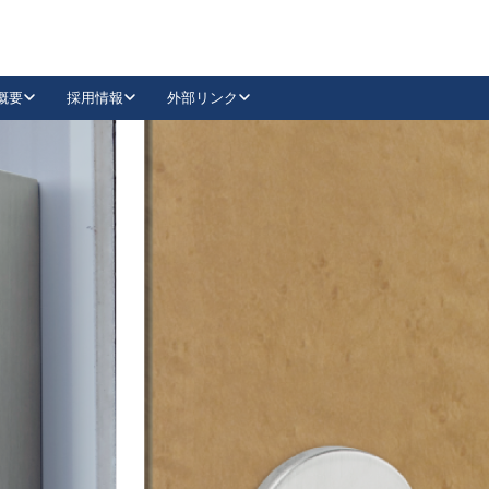
概要
採用情報
外部リンク
YouTube
Instagram
採用
キーレックスカタログ請求
の製品組み立て等
請求フォームはこちら
古代・古代NEO
レバーハンドル
Vi-Clear
古代・古代NEO
飾錠
導入事例一覧
抗ウイルス・抗菌製品
導入事例一覧
Facebook
LinkedIn
00 / 1100から簡単に交換できるキーレックス4000を
日本ロック工業会
売開始しました。
外部サイト
く見る
例
長期住宅使用部材標準化推進協議会
外部サイト