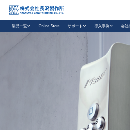
トップ
NAGASAWA MFG. CO., LTD.
信頼と技術で未来の安全を支える
About us
製品一覧
Online Store
サポート
導入事例
会社
新卒採用
会社情報
事業内容
中途採用
お問い合わせ
社会貢献活動
パート
2026年度採用情報
キャリア採用・専門職
メールフォームはこちら
工場で
キーレックス
レバーハンドル
キーレックス
機械式ボタン錠
室内用ドアハンドル
導入事例一覧
装
メールニュース
製品検索
お知らせ一覧
よくある質問（FAQ）
特集
簡単診断
教育機関
21
お客様に適したキーレックスをお探しいただけます。
廃番品情報
発
医療機関
品番から探す
取扱店情報
キーレックスを品番からお探しいただけます。
詳し
企業様採用事
お役立ち情報