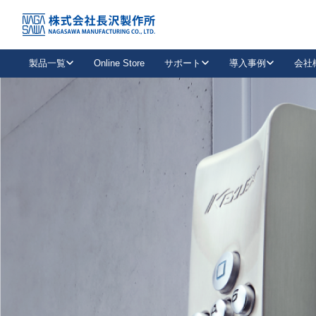
トップ
NAGASAWA MFG. CO., LTD.
信頼と技術で未来の安全を支える
About us
製品一覧
Online Store
サポート
導入事例
会社
新卒採用
会社情報
事業内容
中途採用
お問い合わせ
社会貢献活動
パート
2026年度採用情報
キャリア採用・専門職
メールフォームはこちら
工場で
キーレックス
レバーハンドル
キーレックス
機械式ボタン錠
室内用ドアハンドル
導入事例一覧
装
メールニュース
製品検索
お知らせ一覧
よくある質問（FAQ）
特集
簡単診断
教育機関
21
お客様に適したキーレックスをお探しいただけます。
廃番品情報
発
医療機関
品番から探す
取扱店情報
キーレックスを品番からお探しいただけます。
詳し
企業様採用事
お役立ち情報