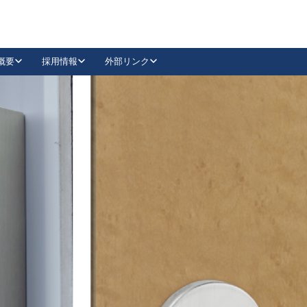
概要
採用情報
外部リンク
YouTube
Instagram
採用
キーレックスカタログ請求
の製品組み立て等
請求フォームはこちら
古代・古代NEO
レバーハンドル
Vi-Clear
古代・古代NEO
飾錠
導入事例一覧
抗ウイルス・抗菌製品
導入事例一覧
Facebook
LinkedIn
00 / 1100から簡単に交換できるキーレックス4000を
日本ロック工業会
売開始しました。
外部サイト
く見る
例
長期住宅使用部材標準化推進協議会
外部サイト