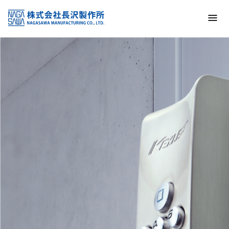
トップ
NAGASAWA MFG. CO., LTD.
信頼と技術で未来の安全を支える
About us