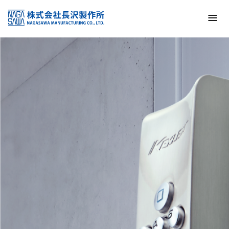
トップ
NAGASAWA MFG. CO., LTD.
信頼と技術で未来の安全を支える
About us