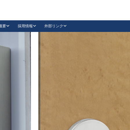
概要
採用情報
外部リンク
YouTube
Instagram
採用
キーレックスカタログ請求
の製品組み立て等
請求フォームはこちら
古代・古代NEO
レバーハンドル
Vi-Clear
古代・古代NEO
飾錠
導入事例一覧
抗ウイルス・抗菌製品
導入事例一覧
Facebook
LinkedIn
00 / 1100から簡単に交換できるキーレックス4000を
日本ロック工業会
売開始しました。
外部サイト
く見る
例
長期住宅使用部材標準化推進協議会
外部サイト