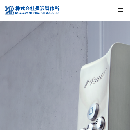
トップ
NAGASAWA MFG. CO., LTD.
信頼と技術で未来の安全を支える
About us