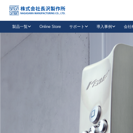
トップ
NAGASAWA MFG. CO., LTD.
信頼と技術で未来の安全を支える
About us
製品一覧
Online Store
サポート
導入事例
会社
新卒採用
会社情報
事業内容
中途採用
お問い合わせ
社会貢献活動
パート
2026年度採用情報
キャリア採用・専門職
メールフォームはこちら
工場で
キーレックス
レバーハンドル
キーレックス
機械式ボタン錠
室内用ドアハンドル
導入事例一覧
装
メールニュース
製品検索
お知らせ一覧
よくある質問（FAQ）
特集
簡単診断
教育機関
21
お客様に適したキーレックスをお探しいただけます。
廃番品情報
発
医療機関
品番から探す
取扱店情報
キーレックスを品番からお探しいただけます。
詳し
企業様採用事
お役立ち情報