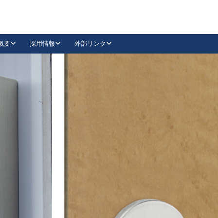
概要
採用情報
外部リンク
YouTube
Instagram
採用
キーレックスカタログ請求
の製品組み立て等
請求フォームはこちら
古代・古代NEO
レバーハンドル
Vi-Clear
古代・古代NEO
飾錠
導入事例一覧
抗ウイルス・抗菌製品
導入事例一覧
Facebook
LinkedIn
00 / 1100から簡単に交換できるキーレックス4000を
日本ロック工業会
売開始しました。
外部サイト
く見る
例
長期住宅使用部材標準化推進協議会
外部サイト