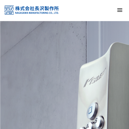
トップ
NAGASAWA MFG. CO., LTD.
信頼と技術で未来の安全を支える
About us