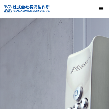
トップ
NAGASAWA MFG. CO., LTD.
信頼と技術で未来の安全を支える
About us