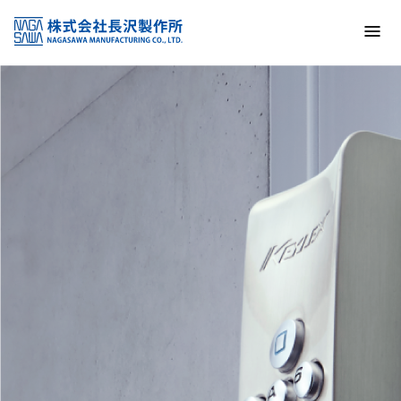
トップ
NAGASAWA MFG. CO., LTD.
信頼と技術で未来の安全を支える
About us