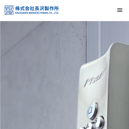
トップ
NAGASAWA MFG. CO., LTD.
信頼と技術で未来の安全を支える
About us