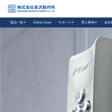
トップ
NAGASAWA MFG. CO., LTD.
信頼と技術で未来の安全を支える
About us
製品一覧
Online Store
サポート
導入事例
会社
新卒採用
会社情報
事業内容
中途採用
お問い合わせ
社会貢献活動
パート
2026年度採用情報
キャリア採用・専門職
メールフォームはこちら
工場で
キーレックス
レバーハンドル
キーレックス
機械式ボタン錠
室内用ドアハンドル
導入事例一覧
装
メールニュース
製品検索
お知らせ一覧
よくある質問（FAQ）
特集
簡単診断
教育機関
21
お客様に適したキーレックスをお探しいただけます。
廃番品情報
発
医療機関
品番から探す
取扱店情報
キーレックスを品番からお探しいただけます。
詳し
企業様採用事
お役立ち情報