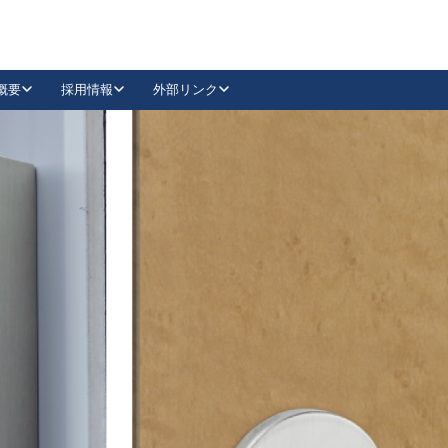
概要
採用情報
外部リンク
YouTube
Instagram
採用
キーレックスカタログ請求
の製品組み立て等
請求フォームはこちら
古代・古代NEO
レバーハンドル
Vi-Clear
古代・古代NEO
飾錠
導入事例一覧
抗ウイルス・抗菌製品
導入事例一覧
Facebook
LinkedIn
00 / 1100から簡単に交換できるキーレックス4000を
日本ロック工業会
売開始しました。
外部サイト
く見る
例
長期住宅使用部材標準化推進協議会
外部サイト