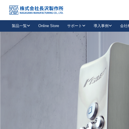
トップ
NAGASAWA MFG. CO., LTD.
信頼と技術で未来の安全を支える
About us
製品一覧
Online Store
サポート
導入事例
会社
新卒採用
会社情報
事業内容
中途採用
お問い合わせ
社会貢献活動
パート
2026年度採用情報
キャリア採用・専門職
メールフォームはこちら
工場で
キーレックス
レバーハンドル
キーレックス
機械式ボタン錠
室内用ドアハンドル
導入事例一覧
装
メールニュース
製品検索
お知らせ一覧
よくある質問（FAQ）
特集
簡単診断
教育機関
21
お客様に適したキーレックスをお探しいただけます。
廃番品情報
発
医療機関
品番から探す
取扱店情報
キーレックスを品番からお探しいただけます。
詳し
企業様採用事
お役立ち情報