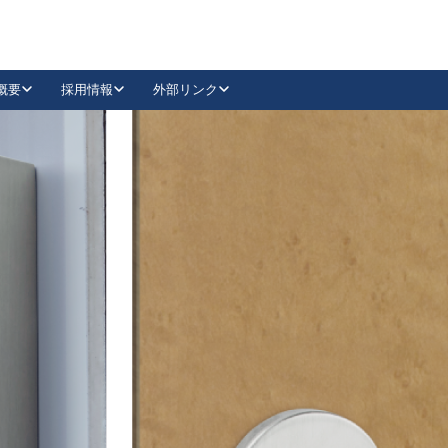
概要
採用情報
外部リンク
YouTube
Instagram
採用
キーレックスカタログ請求
の製品組み立て等
請求フォームはこちら
古代・古代NEO
レバーハンドル
Vi-Clear
古代・古代NEO
飾錠
導入事例一覧
抗ウイルス・抗菌製品
導入事例一覧
Facebook
LinkedIn
00 / 1100から簡単に交換できるキーレックス4000を
日本ロック工業会
売開始しました。
外部サイト
く見る
例
長期住宅使用部材標準化推進協議会
外部サイト